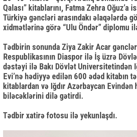
Qalası” kitablarını, Fatma Zehra Oğuz’a 
Türkiyə gəncləri arasındakı əlaqələrdə gö
xidmətlərinə görə “Ulu Öndər” diplomu il
Tədbirin sonunda Ziya Zakir Acar gənclə
Respublikasının Diaspor ilə İş üzrə Dövl
dəstəyi ilə Bakı Dövlət Universitetindən 
Evi’nə hədiyyə edilən 600 ədəd kitabın tə
kitablardan və Iğdır Azərbaycan Evindən 
biləcəklərini dilə gətirdi.
Tədbir xatirə fotosu ilə yekunlaşdı.