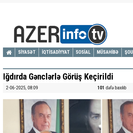
SİYASƏT
İQTİSADİYYAT
SOSİAL
MÜSAHİBƏ
ŞOU
Iğdırda Gənclərlə Görüş Keçirildi
2-06-2025, 08:09
101
dəfə baxılıb