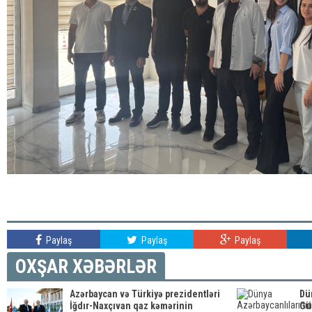
Paylaş
Paylaş
Paylaş
OXŞAR XƏBƏRLƏR
Azərbaycan və Türkiyə prezidentləri
Dü
İğdır-Naxçıvan qaz kəmərinin
Gü