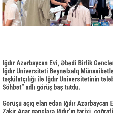
Iğdır Azərbaycan Evi, Əbədi Birlik Gənclər
Iğdır Universiteti Beynəlxalq Münasibətl
təşkilatçılığı ilə Iğdır Universitetinin təl
Söhbət” adlı görüş baş tutdu.
Görüşü açıq elan edən Iğdır Azərbaycan E
Zakir Acar gənclərə Iğdır’ın tarixi, coğraf