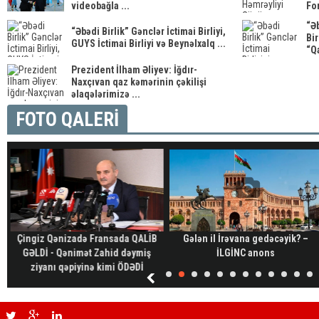
videobağla ...
For
“Əb
“Əbədi Birlik” Gənclər İctimai Birliyi,
Bir
GUYS İctimai Birliyi və Beynəlxalq ...
“Qa
Prezident İlham Əliyev: İğdır-
Naxçıvan qaz kəmərinin çəkilişi
əlaqələrimizə ...
FOTO QALERİ
Çingiz Qənizadə Fransada QALİB
Gələn il İrəvana gedəcəyik? –
GƏLDİ - Qənimət Zahid dəymiş
İLGİNC anons
ziyanı qəpiyinə kimi ÖDƏDİ