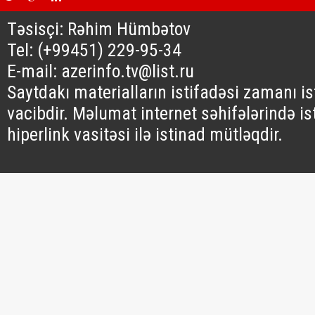
Təsisçi: Rəhim Hümbətov
Tel: (+99451) 229-95-34
E-mail: azerinfo.tv@list.ru
Saytdakı materialların istifadəsi zamanı i
vacibdir. Məlumat internet səhifələrində is
hiperlink vasitəsi ilə istinad mütləqdir.