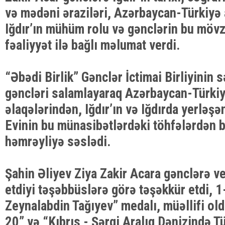
və mədəni əraziləri, Azərbaycan-Türkiyə 
Iğdır’ın mühüm rolu və gənclərin bu mövz
fəaliyyət ilə bağlı məlumat verdi.
“Əbədi Birlik” Gənclər İctimai Birliyinin 
gəncləri salamlayaraq Azərbaycan-Türkiy
əlaqələrindən, Iğdır’ın və Iğdırda yerləş
Evinin bu münasibətlərdəki töhfələrdən 
həmrəyliyə səslədi.
Şahin Əliyev Ziya Zakir Acara gənclərə ve
etdiyi təşəbbüslərə görə təşəkkür etdi, 1
Zeynalabdin Tağıyev” medalı, müəllifi old
20” və “Kıbrıs - Şərqi Aralıq Dənizində T