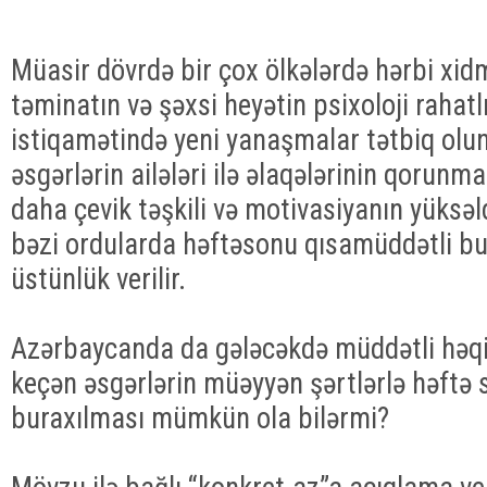
Müasir dövrdə bir çox ölkələrdə hərbi xid
təminatın və şəxsi heyətin psixoloji rahatlı
istiqamətində yeni yanaşmalar tətbiq olun
əsgərlərin ailələri ilə əlaqələrinin qorunma
daha çevik təşkili və motivasiyanın yüksə
bəzi ordularda həftəsonu qısamüddətli bu
üstünlük verilir.
Azərbaycanda da gələcəkdə müddətli həqi
keçən əsgərlərin müəyyən şərtlərlə həftə 
buraxılması mümkün ola bilərmi?