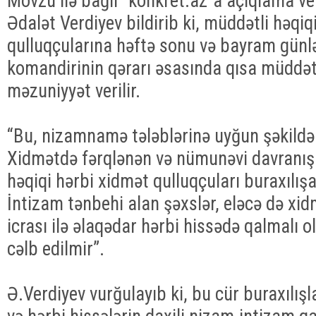
Mövzu ilə bağlı “konkret.az”a açıqlama ve
Ədalət Verdiyev bildirib ki, müddətli həqiq
qulluqçularına həftə sonu və bayram günlə
komandirinin qərarı əsasında qısa müddətl
məzuniyyət verilir.
“Bu, nizamnamə tələblərinə uyğun şəkildə h
Xidmətdə fərqlənən və nümunəvi davranışı 
həqiqi hərbi xidmət qulluqçuları buraxılışa
İntizam tənbehi alan şəxslər, eləcə də xidm
icrası ilə əlaqədar hərbi hissədə qalmalı o
cəlb edilmir”.
Ə.Verdiyev vurğulayıb ki, bu cür buraxılışl