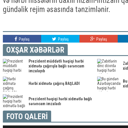
və hərbi hissələrin daxili nizam-intizam q
gündəlik rejim əsasında tənzimlənir.
Paylaş
Paylaş
Paylaş
OXŞAR XƏBƏRLƏR
Prezident müddətli həqiqi hərbi
Zab
xidmətə çağırışla bağlı sərəncam
xid
imzalayıb
Bu
Hərbi xidmətə çağırış BAŞLADI
xid
Prezident həqiqi hərbi xidmətlə bağlı
sərəncam imzaladı
FOTO QALERİ