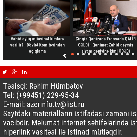
Vahid aylıq müavinət kimlərə
Çingiz Qənizadə Fransada QALİB
verilir? - Dövlət Komitəsindən
GƏLDİ - Qənimət Zahid dəymiş
açıqlama
ziyanı qəpiyinə kimi ÖDƏDİ
Təsisçi: Rəhim Hümbətov
Tel: (+99451) 229-95-34
E-mail: azerinfo.tv@list.ru
Saytdakı materialların istifadəsi zamanı i
vacibdir. Məlumat internet səhifələrində is
hiperlink vasitəsi ilə istinad mütləqdir.