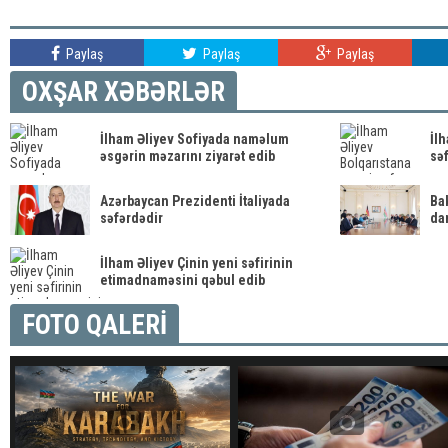
Paylaş
Paylaş
Paylaş
OXŞAR XƏBƏRLƏR
İlham Əliyev Sofiyada naməlum
İl
əsgərin məzarını ziyarət edib
sə
Azərbaycan Prezidenti İtaliyada
Ba
səfərdədir
dan
İlham Əliyev Çinin yeni səfirinin
etimadnaməsini qəbul edib
FOTO QALERİ