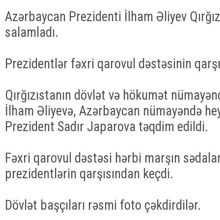
Azərbaycan Prezidenti İlham Əliyev Qırğız
salamladı.
Prezidentlər fəxri qarovul dəstəsinin qarş
Qırğızıstanın dövlət və hökumət nümayənd
İlham Əliyevə, Azərbaycan nümayəndə heyə
Prezident Sadır Japarova təqdim edildi.
Fəxri qarovul dəstəsi hərbi marşın sədalar
prezidentlərin qarşısından keçdi.
Dövlət başçıları rəsmi foto çəkdirdilər.