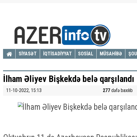
SİYASƏT
İQTİSADİYYAT
SOSİAL
MÜSAHİBƏ
ŞOU
İlham Əliyev Bişkekdə belə qarşıland
11-10-2022, 15:13
277
dəfə baxılıb