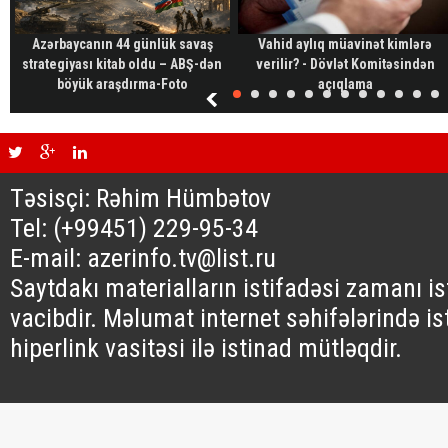
Azərbaycanın 44 günlük savaş
Vahid aylıq müavinət kimlərə
strategiyası kitab oldu – ABŞ-dən
verilir? - Dövlət Komitəsindən
böyük araşdırma-Foto
açıqlama
Təsisçi: Rəhim Hümbətov
Tel: (+99451) 229-95-34
E-mail: azerinfo.tv@list.ru
Saytdakı materialların istifadəsi zamanı i
vacibdir. Məlumat internet səhifələrində is
hiperlink vasitəsi ilə istinad mütləqdir.