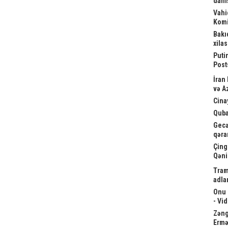
danış
Vahi
Komi
Bakı
xila
Puti
Post
İran
və A
Cina
Quba
Gecə
qəra
Çing
Qəni
Tram
adla
Onu 
- Vi
Zəngə
Ermə