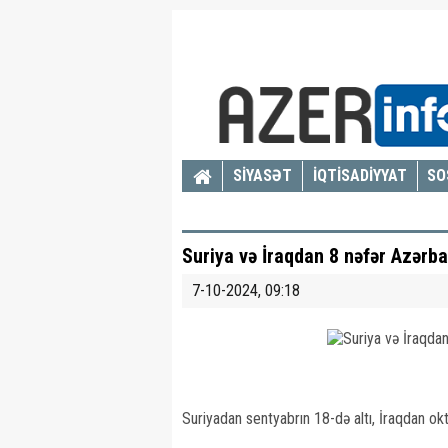
SİYASƏT
İQTİSADİYYAT
SO
Suriya və İraqdan 8 nəfər Azərba
7-10-2024, 09:18
Suriyadan sentyabrın 18-də altı, İraqdan okt