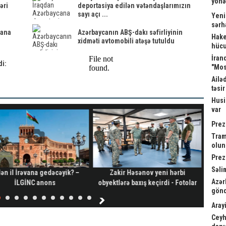
yönə
əri
deportasiya edilən vətəndaşlarımızın
sayı açı ...
Yeni
sərh
cana
Azərbaycanın ABŞ-dakı səfirliyinin
Hake
xidməti avtomobili atəşə tutuldu
hücu
İrand
i:
"Mos
Ailə
təsi
Husi
var
Prez
Tram
olu
Prez
Səli
ən il İrəvana gedəcəyik? –
Zakir Həsənov yeni hərbi
Kardi
Azər
İLGİNC anons
obyektlərə baxış keçirdi - Fotolar
a
gönd
Arayi
Ceyh