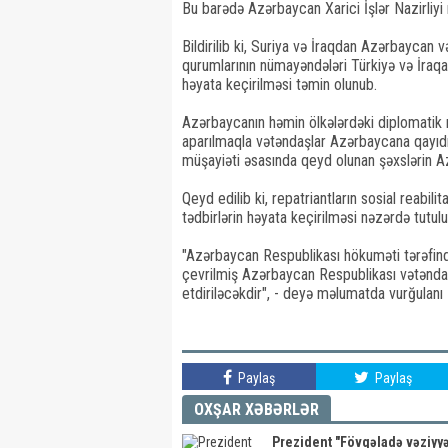
Bu barədə Azərbaycan Xarici İşlər Nazirliyi
Bildirilib ki, Suriya və İraqdan Azərbaycan 
qurumlarının nümayəndələri Türkiyə və İraqa e
həyata keçirilməsi təmin olunub.
Azərbaycanın həmin ölkələrdəki diplomatik n
aparılmaqla vətəndaşlar Azərbaycana qayıdı
müşayiəti əsasında qeyd olunan şəxslərin Az
Qeyd edilib ki, repatriantların sosial reabil
tədbirlərin həyata keçirilməsi nəzərdə tutulu
"Azərbaycan Respublikası hökuməti tərəfində
çevrilmiş Azərbaycan Respublikası vətəndaşl
etdiriləcəkdir", - deyə məlumatda vurğulanı
Paylaş
Paylaş
OXŞAR XƏBƏRLƏR
Prezident "Fövqəladə vəziyyə