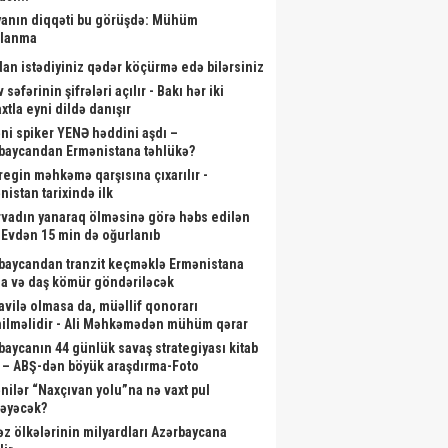
anın diqqəti bu görüşdə: Mühüm
alanma
dan istədiyiniz qədər köçürmə edə bilərsiniz
 səfərinin şifrələri açılır - Bakı hər iki
xtla eyni dildə danışır
ni spiker YENƏ həddini aşdı –
baycandan Ermənistana təhlükə?
aregin məhkəmə qarşısına çıxarılır -
nistan tarixində ilk
rvadın yanaraq ölməsinə görə həbs edilən
- Evdən 15 min də oğurlanıb
baycandan tranzit keçməklə Ermənistana
a və daş kömür göndəriləcək
vilə olmasa da, müəllif qonorarı
ilməlidir - Ali Məhkəmədən mühüm qərar
baycanın 44 günlük savaş strategiyası kitab
 – ABŞ-dən böyük araşdırma-Foto
nilər “Naxçıvan yolu”na nə vaxt pul
ləyəcək?
əz ölkələrinin milyardları Azərbaycana