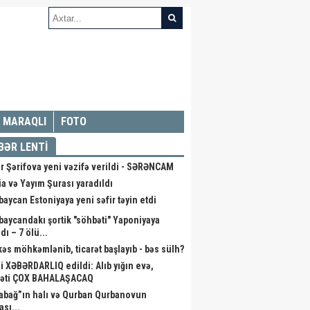
MARAQLI
FOTO
BƏR LENTİ
r Şərifova yeni vəzifə verildi - SƏRƏNCAM
a və Yayım Şurası yaradıldı
baycan Estoniyaya yeni səfir təyin etdi
baycandakı şortik "söhbəti" Yaponiyaya
dı – 7 ölü...
kəs möhkəmlənib, ticarət başlayıb - bəs sülh?
li XƏBƏRDARLIQ edildi: Alıb yığın evə,
əti ÇOX BAHALAŞACAQ
abağ”ın halı və Qurban Qurbanovun
ası...