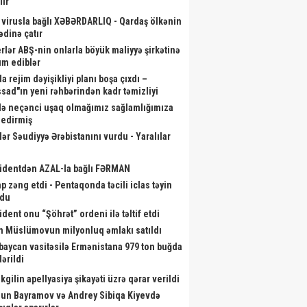
lir
 virusla bağlı XƏBƏRDARLIQ - Qardaş ölkənin
ədinə çatır
rlər ABŞ-nin onlarla böyük maliyyə şirkətinə
m ediblər
a rejim dəyişikliyi planı boşa çıxdı –
sad"ın yeni rəhbərindən kadr təmizliyi
də neçənci uşaq olmağımız sağlamlığımıza
r edirmiş
lər Səudiyyə Ərəbistanını vurdu - Yaralılar
identdən AZAL-la bağlı FƏRMAN
p zəng etdi - Pentaqonda təcili iclas təyin
ndu
ident onu “Şöhrət” ordeni ilə təltif etdi
m Müslümovun milyonluq əmlakı satıldı
oloq həmin səs yazısının ona
Bu gün Azərbaycan Hərbi
“MyGov
baycan vasitəsilə Ermənistana 979 ton buğda
id olmadığını - Açıqladı
Donanması Günüdür
ərildi
kgilin apellyasiya şikayəti üzrə qərar verildi
un Bayramov və Andrey Sibiqa Kiyevdə