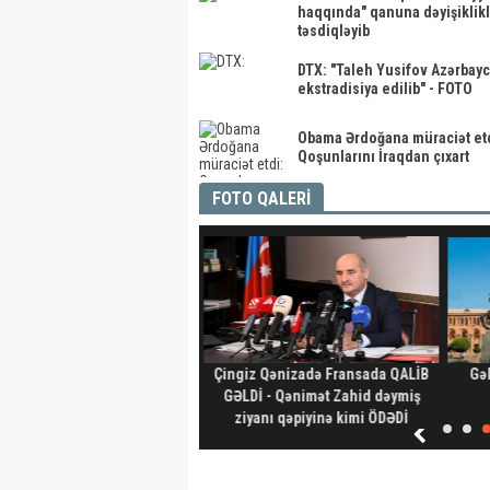
haqqında" qanuna dəyişiklikl
təsdiqləyib
DTX: "Taleh Yusifov Azərbay
ekstradisiya edilib" - FOTO
Obama Ərdoğana müraciət etd
Qoşunlarını İraqdan çıxart
FOTO QALERİ
hid aylıq müavinət kimlərə
Çingiz Qənizadə Fransada QALİB
Gəl
ilir? - Dövlət Komitəsindən
GƏLDİ - Qənimət Zahid dəymiş
açıqlama
ziyanı qəpiyinə kimi ÖDƏDİ