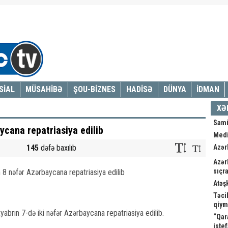
SİAL
MÜSAHİBƏ
ŞOU-BİZNES
HADİSƏ
DÜNYA
İDMAN
XƏ
Sami
ycana repatriasiya edilib
Medi
145
dəfə baxılıb
Azər
Azər
sıçra
Atəş
Təci
qiym
yabrın 7-də iki nəfər Azərbaycana repatriasiya edilib.
“Qar
istef