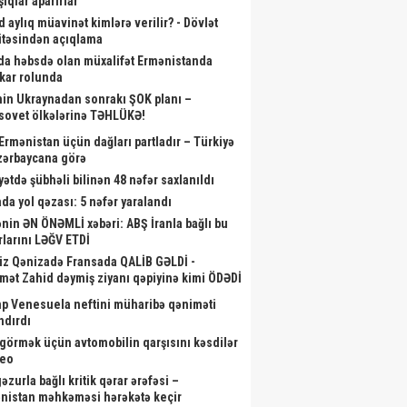
ıqlar aparırlar
d aylıq müavinət kimlərə verilir? - Dövlət
təsindən açıqlama
da həbsdə olan müxalifət Ermənistanda
skar rolunda
nin Ukraynadan sonrakı ŞOK planı –
sovet ölkələrinə TƏHLÜKƏ!
 Ermənistan üçün dağları partladır – Türkiyə
zərbaycana görə
yətdə şübhəli bilinən 48 nəfər saxlanıldı
da yol qəzası: 5 nəfər yaralandı
nin ƏN ÖNƏMLİ xəbəri: ABŞ İranla bağlı bu
rlarını LƏĞV ETDİ
iz Qənizadə Fransada QALİB GƏLDİ -
mət Zahid dəymiş ziyanı qəpiyinə kimi ÖDƏDİ
p Venesuela neftini müharibə qəniməti
ndırdı
görmək üçün avtomobilin qarşısını kəsdilər
deo
zurla bağlı kritik qərar ərəfəsi –
nistan məhkəməsi hərəkətə keçir