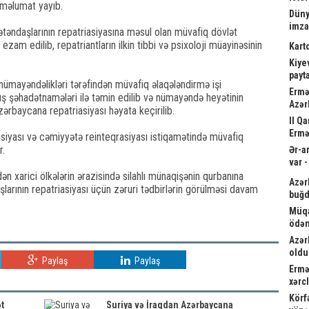
 məlumat yayıb.
Düny
imz
vətəndaşlarının repatriasiyasına məsul olan müvafiq dövlət
zam edilib, repatriantların ilkin tibbi və psixoloji müayinəsinin
Kart
Kiyev
payta
ümayəndəlikləri tərəfindən müvafiq əlaqələndirmə işi
Ermə
ş şəhadətnamələri ilə təmin edilib və nümayəndə heyətinin
Azər
ərbaycana repatriasiyası həyata keçirilib.
II Q
Ermə
itasiyası və cəmiyyətə reinteqrasiyası istiqamətində müvafiq
r.
Ər-a
var 
n xarici ölkələrin ərazisində silahlı münaqişənin qurbanına
Azər
arının repatriasiyası üçün zəruri tədbirlərin görülməsi davam
buğd
Müqa
ödən
Azər
oldu
Paylaş
Paylaş
Ermə
xərc
Körf
t
Suriya və İraqdan Azərbaycana