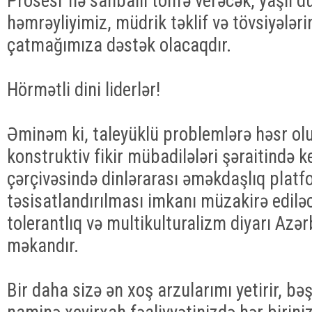
Prosesi”nə sanballı töhfə verəcək, yaşıl 
həmrəyliyimiz, müdrik təklif və tövsiyələr
çatmağımıza dəstək olacaqdır.
Hörmətli dini liderlər!
Əminəm ki, taleyüklü problemlərə həsr 
konstruktiv fikir mübadilələri şəraitində 
çərçivəsində dinlərarası əməkdaşlıq platf
təsisatlandırılması imkanı müzakirə edilə
tolerantlıq və multikulturalizm diyarı Az
məkandır.
Bir daha sizə ən xoş arzularımı yetirir, bə