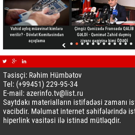
Vahid aylıq müavinət kimlərə
Çingiz Qənizadə Fransada QALİB
verilir? - Dövlət Komitəsindən
GƏLDİ - Qənimət Zahid dəymiş
açıqlama
ziyanı qəpiyinə kimi ÖDƏDİ
Təsisçi: Rəhim Hümbətov
Tel: (+99451) 229-95-34
E-mail: azerinfo.tv@list.ru
Saytdakı materialların istifadəsi zamanı i
vacibdir. Məlumat internet səhifələrində is
hiperlink vasitəsi ilə istinad mütləqdir.