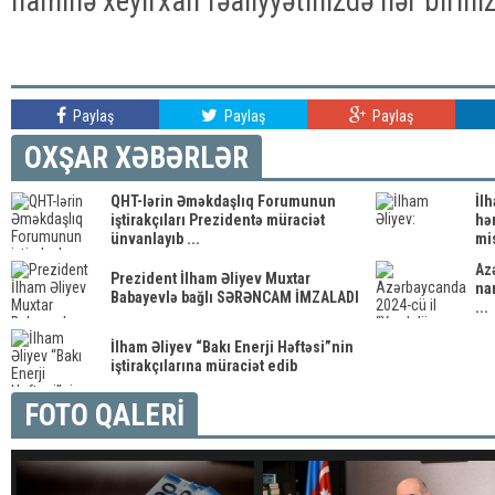
naminə xeyirxah fəaliyyətinizdə hər biriniz
Paylaş
Paylaş
Paylaş
OXŞAR XƏBƏRLƏR
QHT-lərin Əməkdaşlıq Forumunun
İl
iştirakçıları Prezidentə müraciət
hə
ünvanlayıb ...
mis
Az
Prezident İlham Əliyev Muxtar
nam
Babayevlə bağlı SƏRƏNCAM İMZALADI
...
İlham Əliyev “Bakı Enerji Həftəsi”nin
iştirakçılarına müraciət edib
FOTO QALERİ