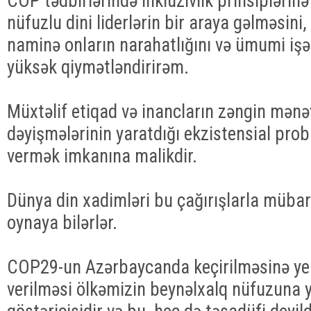
COP tədbirlərində inklüzivlik prinsiplərin
nüfuzlu dini liderlərin bir araya gəlməsini,
naminə onların narahatlığını və ümumi iş
yüksək qiymətləndirirəm.
Müxtəlif etiqad və inancların zəngin mənəv
dəyişmələrinin yaratdığı ekzistensial prob
vermək imkanına malikdir.
Dünya din xadimləri bu çağırışlarla mübar
oynaya bilərlər.
COP29-un Azərbaycanda keçirilməsinə yekd
verilməsi ölkəmizin beynəlxalq nüfuzuna 