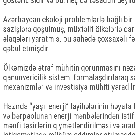
göstəricisidir və bu, heç də təsadüfi deyild
Azərbaycan ekoloji problemlərlə bağlı bir
sazişlərə qoşulmuş, müxtəlif ölkələrlə qar
əlaqələri yaratmış, bu sahədə çoxşaxəli fə
qəbul etmişdir.
Ölkəmizdə ətraf mühitin qorunmasını nəzə
qanunvericilik sistemi formalaşdırılaraq s
mexanizmlər və investisiya mühiti yaradıl
Hazırda “yaşıl enerji” layihələrinin həyata 
və bərpaolunan enerji mənbələrindən istif
mənfi təsirlərin qiymətləndirilməsi və ara