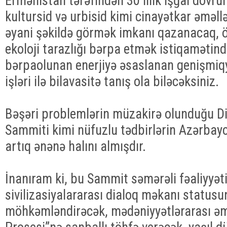
Ermənistan tərəfindən 30 illik işğal dövrü
kultursid və urbisid kimi cinayətkar əməllə
əyani şəkildə görmək imkanı qazanacaq, 
ekoloji tarazlığı bərpa etmək istiqamətində
bərpaolunan enerjiyə əsaslanan genişmiq
işləri ilə bilavasitə tanış ola biləcəksiniz.
Bəşəri problemlərin müzakirə olunduğu Din
Sammiti kimi nüfuzlu tədbirlərin Azərbay
artıq ənənə halını almışdır.
İnanıram ki, bu Sammit səmərəli fəaliyyəti
sivilizasiyalararası dialoq məkanı status
möhkəmləndirəcək, mədəniyyətlərarası əm