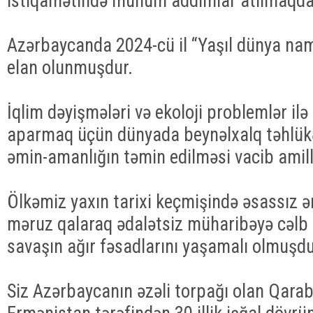
istiqamətində mühüm addımlar atılmaqda
Azərbaycanda 2024-cü il “Yaşıl dünya nami
elan olunmuşdur.
İqlim dəyişmələri və ekoloji problemlər il
aparmaq üçün dünyada beynəlxalq təhlükəs
əmin-amanlığın təmin edilməsi vacib amillə
Ölkəmiz yaxın tarixi keçmişində əsassız ər
məruz qalaraq ədalətsiz müharibəyə cəlb e
savaşın ağır fəsadlarını yaşamalı olmuşdu
Siz Azərbaycanın əzəli torpağı olan Qara