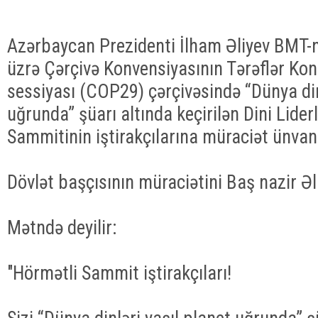
Azərbaycan Prezidenti İlham Əliyev BMT-n
üzrə Çərçivə Konvensiyasının Tərəflər Kon
sessiyası (COP29) çərçivəsində “Dünya din
uğrunda” şüarı altında keçirilən Dini Lider
Sammitinin iştirakçılarına müraciət ünvan
Dövlət başçısının müraciətini Baş nazir Ə
Mətndə deyilir:
"Hörmətli Sammit iştirakçıları!