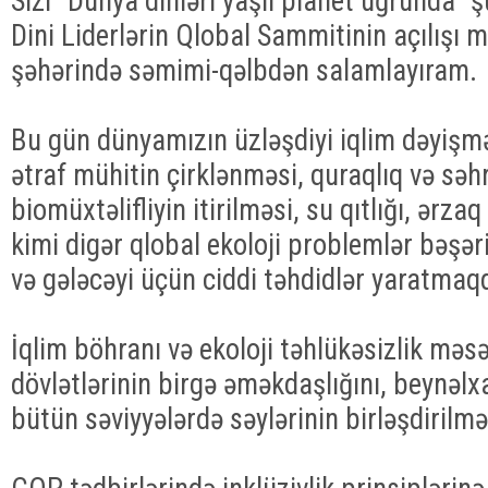
Sizi “Dünya dinləri yaşıl planet uğrunda” ş
Dini Liderlərin Qlobal Sammitinin açılışı 
şəhərində səmimi-qəlbdən salamlayıram.
Bu gün dünyamızın üzləşdiyi iqlim dəyişmə
ətraf mühitin çirklənməsi, quraqlıq və sə
biomüxtəlifliyin itirilməsi, su qıtlığı, ərza
kimi digər qlobal ekoloji problemlər bəşə
və gələcəyi üçün ciddi təhdidlər yaratmaqd
İqlim böhranı və ekoloji təhlükəsizlik məsə
dövlətlərinin birgə əməkdaşlığını, beynəlx
bütün səviyyələrdə səylərinin birləşdirilməs