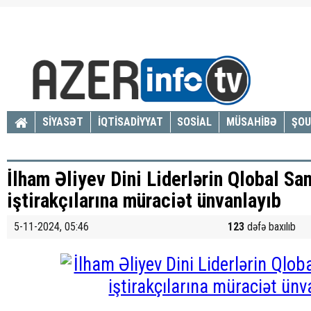
SİYASƏT
İQTİSADİYYAT
SOSİAL
MÜSAHİBƏ
ŞOU
İlham Əliyev Dini Liderlərin Qlobal Sa
iştirakçılarına müraciət ünvanlayıb
5-11-2024, 05:46
123
dəfə baxılıb