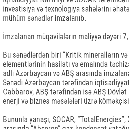
investisiya və texnologiya sahələrini əhatə
mühüm sənədlər imzalanıb.
İmzalanan müqavilələrin maliyyə dəyəri 7,5
Bu sənədlərdən biri “Kritik mineralların və
elementlərinin hasilatı və emalında təchiz
adlı Azərbaycan və ABŞ arasında imzalana
Sənədi Azərbaycan tərəfindən iqtisadiyyat
Cabbarov, ABŞ tərəfindən isə ABŞ Dövlət k
enerji və biznes məsələləri üzrə köməkçis
Bununla yanaşı, SOCAR, “TotalEnergies”
arasında “Abşeron” qaz-kondensat yatağı