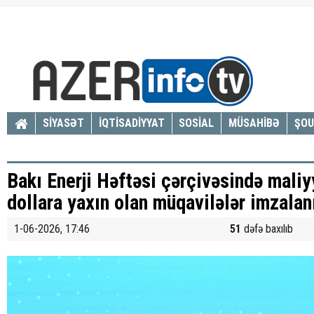
SİYASƏT
İQTİSADİYYAT
SOSİAL
MÜSAHİBƏ
ŞOU
Bakı Enerji Həftəsi çərçivəsində maliy
dollara yaxın olan müqavilələr imzalan
1-06-2026, 17:46
51
dəfə baxılıb