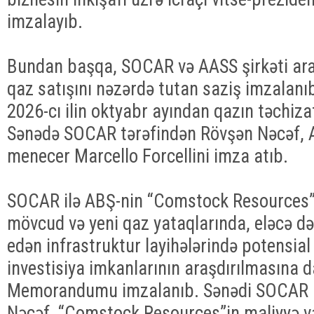
imzalayıb.
Bundan başqa, SOCAR və AASS şirkəti ar
qaz satışını nəzərdə tutan saziş imzalanı
2026-cı ilin oktyabr ayından qazın təchizat
Sənədə SOCAR tərəfindən Rövşən Nəcəf, 
menecer Marcello Forcellini imza atıb.
SOCAR ilə ABŞ-nin “Comstock Resources” 
mövcud və yeni qaz yataqlarında, eləcə d
edən infrastruktur layihələrində potensia
investisiya imkanlarının araşdırılmasına 
Memorandumu imzalanıb. Sənədi SOCAR p
Nəcəf, “Comstock Resources”in maliyyə və