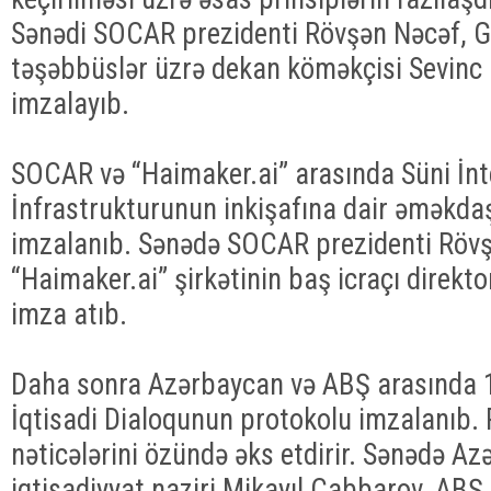
Sənədi SOCAR prezidenti Rövşən Nəcəf, 
təşəbbüslər üzrə dekan köməkçisi Sevi
imzalayıb.
SOCAR və “Haimaker.ai” arasında Süni İnt
İnfrastrukturunun inkişafına dair əməkda
imzalanıb. Sənədə SOCAR prezidenti Rövş
“Haimaker.ai” şirkətinin baş icraçı direkt
imza atıb.
Daha sonra Azərbaycan və ABŞ arasında
İqtisadi Dialoqunun protokolu imzalanıb. 
nəticələrini özündə əks etdirir. Sənədə A
iqtisadiyyat naziri Mikayıl Cabbarov, ABŞ