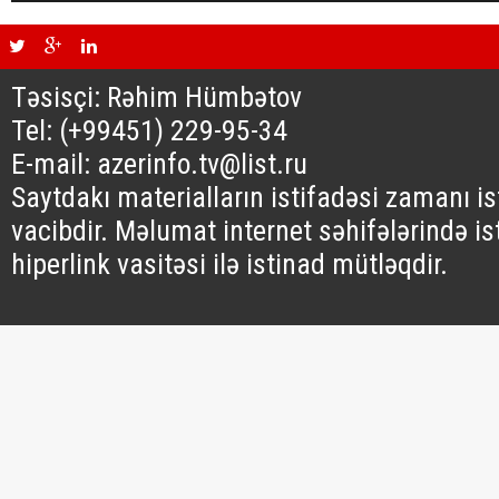
Təsisçi: Rəhim Hümbətov
Tel: (+99451) 229-95-34
E-mail: azerinfo.tv@list.ru
Saytdakı materialların istifadəsi zamanı i
vacibdir. Məlumat internet səhifələrində is
hiperlink vasitəsi ilə istinad mütləqdir.