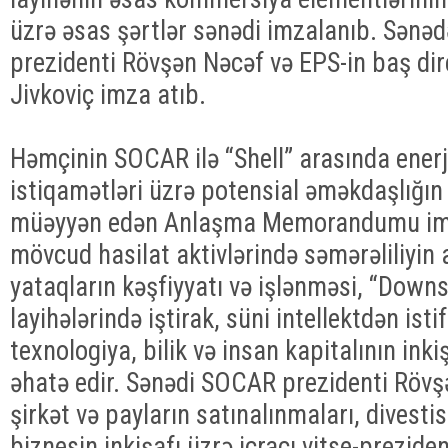
üzrə əsas şərtlər sənədi imzalanıb. Sənə
prezidenti Rövşən Nəcəf və EPS-in baş di
Jivkoviç imza atıb.
Həmçinin SOCAR ilə “Shell” arasında enerj
istiqamətləri üzrə potensial əməkdaşlığın 
müəyyən edən Anlaşma Memorandumu imz
mövcud hasilat aktivlərində səmərəliliyin a
yataqların kəşfiyyatı və işlənməsi, “Dow
layihələrində iştirak, süni intellektdən isti
texnologiya, bilik və insan kapitalının inki
əhatə edir. Sənədi SOCAR prezidenti Rövşə
şirkət və payların satınalınmaları, divestis
biznesin inkişafı üzrə icraçı vitse-prezide