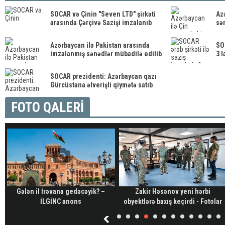
SOCAR və Çinin "Seven LTD" şirkəti
Azə
arasında Çərçivə Sazişi imzalanıb
sə
Azərbaycan ilə Pakistan arasında
SOC
imzalanmış sənədlər mübadilə edilib
3 l
SOCAR prezidenti: Azərbaycan qazı
Gürcüstana əlverişli qiymətə satıb
FOTO QALERİ
Gələn il İrəvana gedəcəyik? –
Zakir Həsənov yeni hərbi
İLGİNC anons
obyektlərə baxış keçirdi - Fotolar