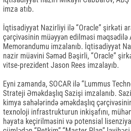
imza atıb.
İqtisadiyyat Nazirliyi ilə “Oracle” şirkəti
çərçivəsinin müəyyən edilməsi məqsədilə
Memorandumu imzalanıb. İqtisadiyyat Naz
nazir müavini Səməd Bəşirli, “Oracle” şirk
vitse-prezident Jason Rees imzalayıb.
Eyni zamanda, SOCAR ilə “Lummus Techno
Strateji Əməkdaşlıq Sazişi imzalanıb. Sazi
kimya sahələrində əməkdaşlıq çərçivəsini
texnoloji infrastrukturun inkişafını, mühənd
həyata keçirilməsini və potensial lisenziya
cümlədən “Petkim” “Master Plan” layihəsi 