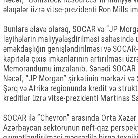
əlaqələr üzrə vitse-prezidenti Ron Mills i
Bunlara əlavə olaraq, SOCAR və “JP Morga
layihələrin maliyyələşdirilməsi sahəsində
əməkdaşlığın genişləndirilməsi və SOCAR
kapitala çıxış imkanlarının artırılması üz
Memorandumu imzalanıb. Sənədi SOCAR p
Nəcəf, “JP Morgan” şirkətinin mərkəzi və 
Şərq və Afrika regionunda kredit və strukt
kreditlər üzrə vitse-prezidenti Martinas S
SOCAR ilə “Chevron” arasında Orta Xəzər
Azərbaycan sektorunun neft-qaz perspekti
qiymətləndirilməsi məqsədilə birgə texnik