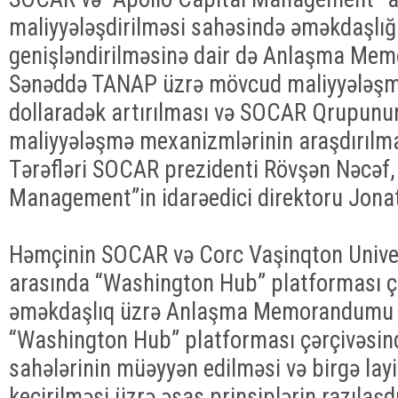
maliyyələşdirilməsi sahəsində əməkdaşlığ
genişləndirilməsinə dair də Anlaşma Me
Sənəddə TANAP üzrə mövcud maliyyələşm
dollaradək artırılması və SOCAR Qrupunun 
maliyyələşmə mexanizmlərinin araşdırılma
Tərəfləri SOCAR prezidenti Rövşən Nəcəf, 
Management”in idarəedici direktoru Jonat
Həmçinin SOCAR və Corc Vaşinqton Unive
arasında “Washington Hub” platforması ç
əməkdaşlıq üzrə Anlaşma Memorandumu 
“Washington Hub” platforması çərçivəsind
sahələrinin müəyyən edilməsi və birgə lay
keçirilməsi üzrə əsas prinsiplərin razılaşd