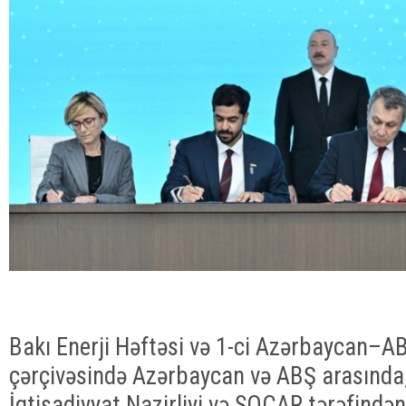
Bakı Enerji Həftəsi və 1-ci Azərbaycan–AB
çərçivəsində Azərbaycan və ABŞ arasında
İqtisadiyyat Nazirliyi və SOCAR tərəfindən 