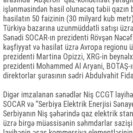
işlənməsindən hasil olunacaq təbii qazın b
hasilatın 50 faizinin (30 milyard kub metr
Türkiyə bazarına uzunmüddətli satışı üzrə
Sənədi SOCAR-ın prezidenti Rövşən Nəcəf,
kəşfiyyat və hasilat üzrə Avropa regionu ü
prezidenti Martina Opizzi, XRG-in beynəlx
prezidenti Mohammed Al Aryani, BOTAŞ-ın
direktorlar şurasının sədri Abdulvahit Fid
Digər imzalanan sənədlər Niş CCGT layihəsi 
SOCAR və “Serbiya Elektrik Enerjisi Sənay
Serbiyanın Niş şəhərində qaz elektrik stans
üzrə birgə müəssisənin səhmdarlar sazişin
layihənin əsas kommersiya elementlərini