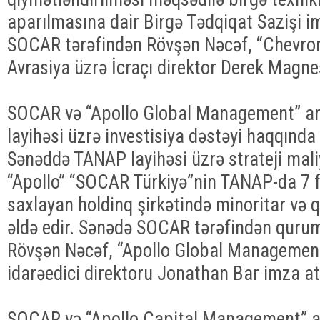
aparılmasına dair Birgə Tədqiqat Sazişi i
SOCAR tərəfindən Rövşən Nəcəf, “Chevron”
Avrasiya üzrə İcraçı direktor Derek Magne
SOCAR və “Apollo Global Management” a
layihəsi üzrə investisiya dəstəyi haqqında
Sənəddə TANAP layihəsi üzrə strateji mali
“Apollo” “SOCAR Türkiyə”nin TANAP-da 7 fa
saxlayan holdinq şirkətində minoritar və q
əldə edir. Sənədə SOCAR tərəfindən quru
Rövşən Nəcəf, “Apollo Global Management”
idarəedici direktoru Jonathan Bar imza at
SOCAR və “Apollo Capital Management” ar