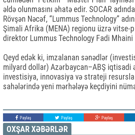
əldə olunmasını əhatə edir. SOCAR adında
Rövşən Nəcəf, “Lummus Technology” adınd
Şimali Afrika (MENA) regionu üzrə vitse-p
direktor Lummus Technology Fadi Mhaini 
Qeyd edək ki, imzalanan sənədlər (investis
milyard dollar) Azərbaycan–ABŞ iqtisadi ə
investisiya, innovasiya və strateji resursl
sahələrində yeni mərhələyə keçdiyini nümay
Paylaş
Paylaş
Paylaş
OXŞAR XƏBƏRLƏR