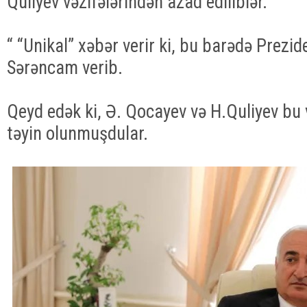
Quliyev vəzifələrindən azad ediliblər.
“ “Unikal” xəbər verir ki, bu barədə Prezid
Sərəncam verib.
Qeyd edək ki, Ə. Qocayev və H.Quliyev bu v
təyin olunmuşdular.