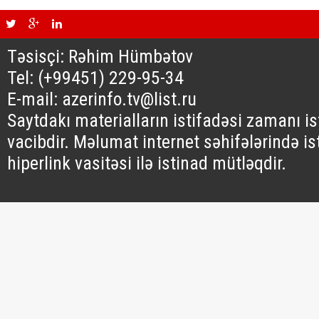
Təsisçi: Rəhim Hümbətov
Tel: (+99451) 229-95-34
E-mail: azerinfo.tv@list.ru
Saytdakı materialların istifadəsi zamanı i
vacibdir. Məlumat internet səhifələrində is
hiperlink vasitəsi ilə istinad mütləqdir.