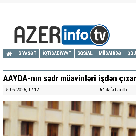
SİYASƏT
İQTİSADİYYAT
SOSİAL
MÜSAHİBƏ
ŞOU
AAYDA-nın sədr müavinləri işdən çıxar
5-06-2026, 17:17
64
dəfə baxılıb