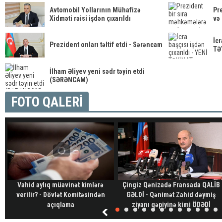
Avtomobil Yollarının Mühafizə
Pr
Xidməti rəisi işdən çıxarıldı
və 
İcr
Prezident onları təltif etdi - Sərəncam
TƏ
İlham Əliyev yeni sədr təyin etdi
(SƏRƏNCAM)
FOTO QALERİ
Vahid aylıq müavinət kimlərə
Çingiz Qənizadə Fransada QALİB
verilir? - Dövlət Komitəsindən
GƏLDİ - Qənimət Zahid dəymiş
açıqlama
ziyanı qəpiyinə kimi ÖDƏDİ