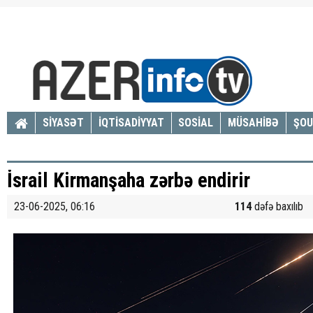
SİYASƏT
İQTİSADİYYAT
SOSİAL
MÜSAHİBƏ
ŞOU
İsrail Kirmanşaha zərbə endirir
23-06-2025, 06:16
114
dəfə baxılıb