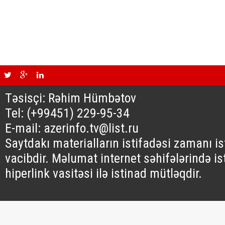
Təsisçi: Rəhim Hümbətov
Tel: (+99451) 229-95-34
E-mail: azerinfo.tv@list.ru
Saytdakı materialların istifadəsi zamanı i
vacibdir. Məlumat internet səhifələrində is
hiperlink vasitəsi ilə istinad mütləqdir.