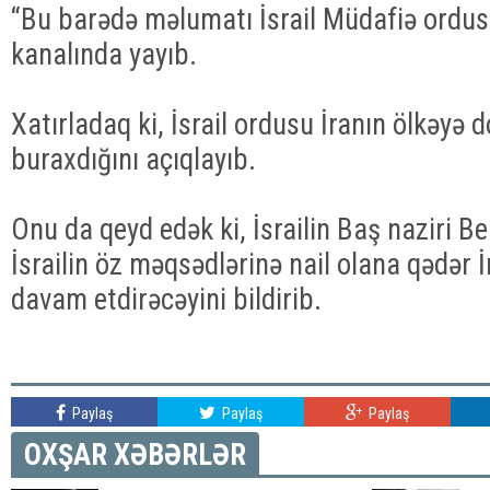
“Bu barədə məlumatı İsrail Müdafiə ordus
kanalında yayıb.
Xatırladaq ki, İsrail ordusu İranın ölkəyə d
buraxdığını açıqlayıb.
Onu da qeyd edək ki, İsrailin Baş naziri
İsrailin öz məqsədlərinə nail olana qədər 
davam etdirəcəyini bildirib.
Paylaş
Paylaş
Paylaş
OXŞAR XƏBƏRLƏR