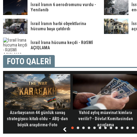
İsrail İranın 6 aerodromunu vurdu -
İs
Yenilənib
en
İsrail İranın hərbi obyektlərinə
İsr
hücumu başa çatdırdı
aç
İsrail İrana hücuma keçdi - RƏSMİ
AÇIQLAMA
FOTO QALERİ
Azərbaycanın 44 günlük savaş
Vahid aylıq müavinət kimlərə
strategiyası kitab oldu – ABŞ-dən
verilir? - Dövlət Komitəsindən
böyük araşdırma-Foto
açıqlama