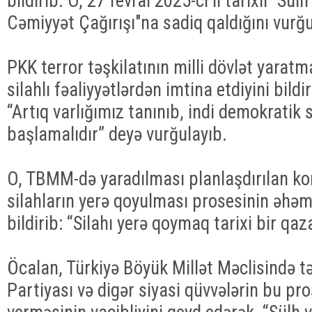
bildirib. O, 27 fevral 2025-ci il tarixli "Sü
Cəmiyyət Çağırışı"na sadiq qaldığını vurğu
PKK terror təşkilatının milli dövlət yara
silahlı fəaliyyətlərdən imtina etdiyini bild
“Artıq varlığımız tanınıb, indi demokratik 
başlamalıdır” deyə vurğulayıb.
O, TBMM-də yaradılması planlaşdırılan ko
silahların yerə qoyulması prosesinin əhə
bildirib: “Silahı yerə qoymaq tarixi bir qa
Öcalan, Türkiyə Böyük Millət Məclisində 
Partiyası və digər siyasi qüvvələrin bu pr