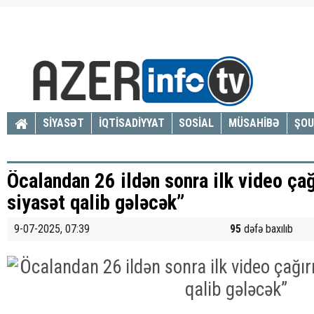
SİYASƏT
İQTİSADİYYAT
SOSİAL
MÜSAHİBƏ
ŞOU
Öcalandan 26 ildən sonra ilk video çağı
siyasət qalib gələcək”
9-07-2025, 07:39
95
dəfə baxılıb