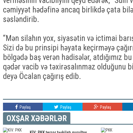
verməsinin vacibliyini qeyd edərək, “Sülh
cəmiyyət hədəfinə ancaq birlikdə çata bilər
səsləndirib.
“Mən silahın yox, siyasətin və ictimai bar
Sizi də bu prinsipi həyata keçirməyə çağı
bölgədə baş verən hadisələr, atdığımız bu
qədər vacib və təxirəsalınmaz olduğunu bir
deyə Öcalan çağırış edib.
Paylaş
Paylaş
Paylaş
OXŞAR XƏBƏRLƏR
KİV: PKK terror təşkilatı qurultay