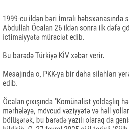
1999-cu ildən bəri İmralı həbsxanasında s
Abdullah Öcalan 26 ildən sonra ilk dəfə g
ictimaiyyətə müraciət edib.
Bu barədə Türkiyə KİV xəbər verir.
Mesajında o, PKK-ya bir daha silahları ye
edib.
Öcalan çıxışında "Komünalist yoldaşlıq hər
mərhələyə, mövcud vəziyyətə və həll yolları
bölüşərək, bu barədə yazılı olaraq da geniş