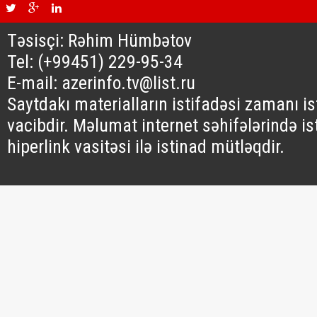
Təsisçi: Rəhim Hümbətov
Tel: (+99451) 229-95-34
E-mail: azerinfo.tv@list.ru
Saytdakı materialların istifadəsi zamanı i
vacibdir. Məlumat internet səhifələrində is
hiperlink vasitəsi ilə istinad mütləqdir.