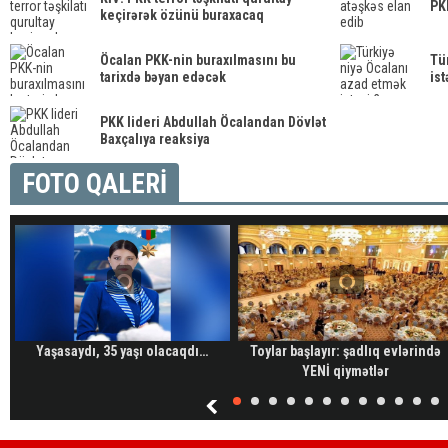
PK
keçirərək özünü buraxacaq
Öcalan PKK-nin buraxılmasını bu
Tü
tarixdə bəyan edəcək
ist
PKK lideri Abdullah Öcalandan Dövlət
Baxçalıya reaksiya
FOTO QALERİ
Yaşasaydı, 35 yaşı olacaqdı…
Toylar başlayır: şadlıq evlərində
YENİ qiymətlər