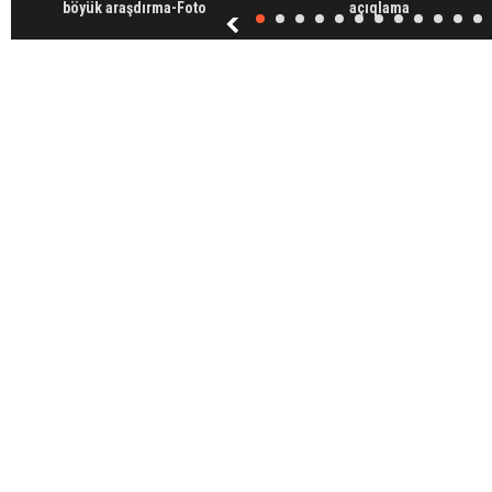
böyük araşdırma-Foto
açıqlama