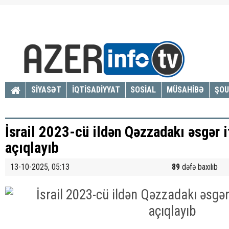
SİYASƏT
İQTİSADİYYAT
SOSİAL
MÜSAHİBƏ
ŞOU
İsrail 2023-cü ildən Qəzzadakı əsgər it
açıqlayıb
13-10-2025, 05:13
89
dəfə baxılıb