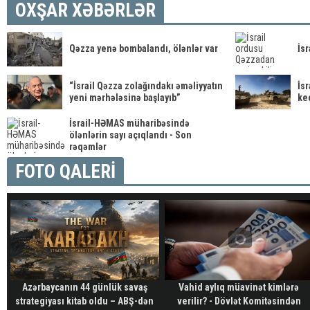
OXŞAR XƏBƏRLƏR
Qəzza yenə bombalandı, ölənlər var
İsr
“İsrail Qəzza zolağındakı əməliyyatın
İsr
yeni mərhələsinə başlayıb”
ke
İsrail-HƏMAS müharibəsində
ölənlərin sayı açıqlandı - Son
rəqəmlər
FOTO QALERİ
Azərbaycanın 44 günlük savaş
Vahid aylıq müavinət kimlərə
strategiyası kitab oldu – ABŞ-dən
verilir? - Dövlət Komitəsindən