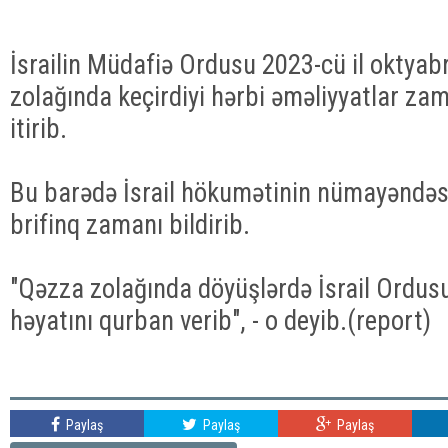
İsrailin Müdafiə Ordusu 2023-cü il oktyab
zolağında keçirdiyi hərbi əməliyyatlar za
itirib.
Bu barədə İsrail hökumətinin nümayəndə
brifinq zamanı bildirib.
"Qəzza zolağında döyüşlərdə İsrail Ordus
həyatını qurban verib", - o deyib.(report)
Paylaş
Paylaş
Paylaş