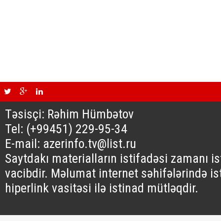
Təsisçi: Rəhim Hümbətov
Tel: (+99451) 229-95-34
E-mail: azerinfo.tv@list.ru
Saytdakı materialların istifadəsi zamanı i
vacibdir. Məlumat internet səhifələrində is
hiperlink vasitəsi ilə istinad mütləqdir.