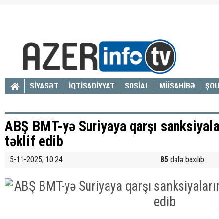
SİYASƏT
İQTİSADİYYAT
SOSİAL
MÜSAHİBƏ
ŞOU
ABŞ BMT-yə Suriyaya qarşı sanksiyalar
təklif edib
5-11-2025, 10:24
85
dəfə baxılıb