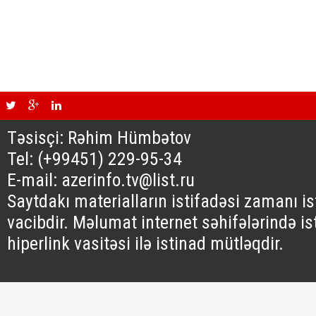
Təsisçi: Rəhim Hümbətov
Tel: (+99451) 229-95-34
E-mail: azerinfo.tv@list.ru
Saytdakı materialların istifadəsi zamanı i
vacibdir. Məlumat internet səhifələrində is
hiperlink vasitəsi ilə istinad mütləqdir.