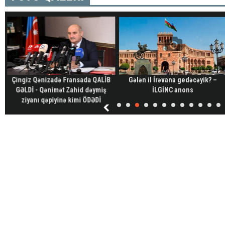
Çingiz Qənizadə Fransada QALİB
Gələn il İrəvana gedəcəyik? –
GƏLDİ - Qənimət Zahid dəymiş
İLGİNC anons
ziyanı qəpiyinə kimi ÖDƏDİ