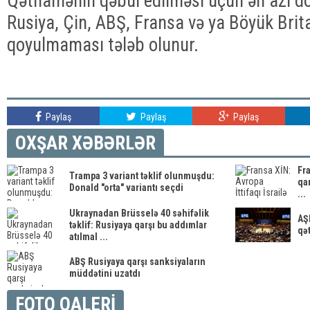
Qətnamənin qəbul edilməsi üçün ən azı do
Rusiya, Çin, ABŞ, Fransa və ya Böyük Brit
qoyulmaması tələb olunur.
Paylaş
Paylaş
Paylaş
OXŞAR XƏBƏRLƏR
Fra
Trampa 3 variant təklif olunmuşdu:
qar
Donald "orta" variantı seçdi
...
Ukraynadan Brüsselə 40 səhifəlik
AŞ
təklif: Rusiyaya qarşı bu addımlar
qə
atılmal ...
ABŞ Rusiyaya qarşı sanksiyaların
müddətini uzatdı
FOTO QALERİ