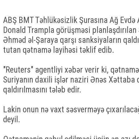
ABŞ BMT Təhlükəsizlik Şurasına Ağ Evdə 
Donald Trampla görüşməsi planlaşdırılan 
Əhməd əl-Şaraya qarşı sanksiyaların qaldı
tutan qətnamə layihəsi təklif edib.
"Reuters" agentliyi xəbər verir ki, qətnam
Suriyanın daxili işlər naziri Ənəs Xəttaba 
qaldırılmasını tələb edir.
Lakin onun nə vaxt səsverməyə çıxarılaca
deyil.