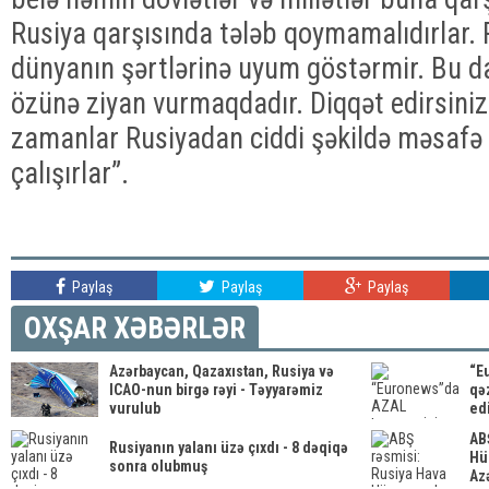
Rusiya qarşısında tələb qoymamalıdırlar. 
dünyanın şərtlərinə uyum göstərmir. Bu d
özünə ziyan vurmaqdadır. Diqqət edirsiniz
zamanlar Rusiyadan ciddi şəkildə məsaf
çalışırlar”.
Paylaş
Paylaş
Paylaş
OXŞAR XƏBƏRLƏR
Azərbaycan, Qazaxıstan, Rusiya və
“E
ICAO-nun birgə rəyi - Təyyarəmiz
qə
vurulub
edi
AB
Rusiyanın yalanı üzə çıxdı - 8 dəqiqə
Hü
sonra olubmuş
Azə