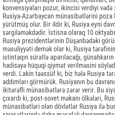
konvensiyaları pozur, ikincisi verdiyi vədə 
Rusiya-Azərbaycan münasibətlərini poza b
yürütmüş olur. Bir ildir ki, Rusiya eyni dav
sərgiləməkdədir. İstisna olaraq 10 oktya
Rusiya prezidentlərinin Düşənbədəki görü
məsuliyyəti demək olar ki, Rusiya tərəfini
istintaqın sürətlə aparılacağı, günahkarı
hadisəyə hüquqi qiymət verilməsini söylə
verdi. Lakin təəssüf ki, biz hələ Rusiya tə
addımları görmürük. Rusiyanın bu davranış
ikitərəfli münasibətlərə zərər verir. Bu siy
çıxarıb ki, post-sovet məkanı ölkələri, Rusi
münasibətləri olan dövlətlər Rusiya ilə b
siyasətlərində daha məsafəli davranmağa 