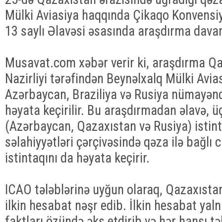
Mülki Aviasiya haqqında Çikaqo Konvensiy
13 saylı Əlavəsi əsasında araşdırma davam
Musavat.com xəbər verir ki, araşdırma Qa
Nazirliyi tərəfindən Beynəlxalq Mülki Avias
Azərbaycan, Braziliya və Rusiya nümayəndəl
həyata keçirilir. Bu araşdırmadan əlavə, ü
(Azərbaycan, Qazaxıstan və Rusiya) istint
səlahiyyətləri çərçivəsində qəza ilə bağlı c
istintaqını da həyata keçirir.
ICAO tələblərinə uyğun olaraq, Qazaxıstan 
ilkin hesabat nəşr edib. İlkin hesabat yal
faktları özündə əks etdirib və hər hansı təh