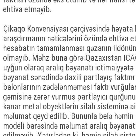
ehtiva etməyib.
Çikaqo Konvensiyası çərçivəsində həyata k
araşdırmanın nəticələrini özündə ehtiva e
hesabatın tamamlanması qəzanın ildönü
olmayıb. Məhz buna görə Qazaxıstan ICAO
uyğun olaraq aralıq bəyanatı ictimaiyyətə 
bəyanat sənədində daxili partlayış faktını
balonlarının zədələnməməsi faktı vurğula
gəmisinə zərər vurmuş partlayıcı qurğunun
kənar metal obyektlərin silah sisteminə ai
məlumat qeyd edilib. Bununla belə həmin 
modeli barəsində məlumat aralıq bəyanat
edilməyib. Xatırladaq ki, həmin silah sist