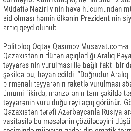
Müdafiə Nazirliyinin hava hücumundan mü
aid olması həmin ölkənin Prezidentinin si
artıq qeyd olunub.
Politoloq Oqtay Qasımov Musavat.com-a bi
Qazaxıstanın dünən açıqladığı Aralıq Bəy
təyyarəsinin vurulması ilə bağlı faktı bir 
şəkildə bu, bəyan edildi: “Doğrudur Aralı
birmənalı təyyarənin raketlə vurulması s
ümumi fikirdə, mənzərənin tam şəkildə tə
təyyarənin vurulduğu rəyi açıq görünür. G
Qazaxıstan tərəfi Azərbaycanla Rusiya ara
vasitəsilə bu məsələnin çözüləcəyini düş
seçimində müəyyən qədər diplomatik term