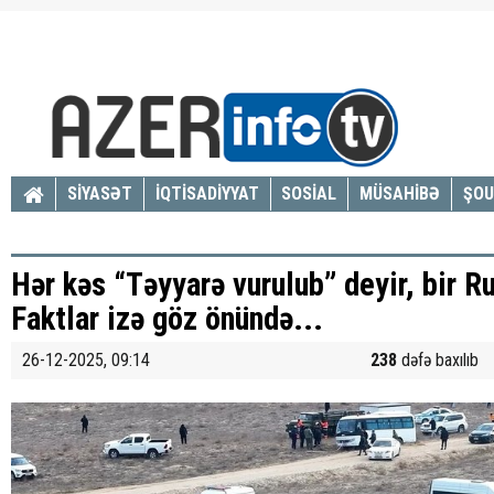
SİYASƏT
İQTİSADİYYAT
SOSİAL
MÜSAHİBƏ
ŞOU
Hər kəs “Təyyarə vurulub” deyir, bir Ru
Faktlar izə göz önündə...
26-12-2025, 09:14
238
dəfə baxılıb