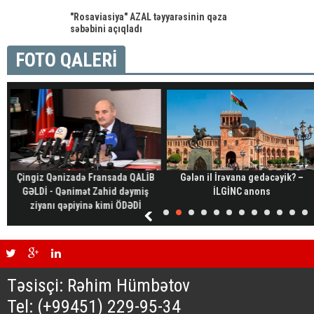
"Rosaviasiya" AZAL təyyarəsinin qəza
səbəbini açıqladı
FOTO QALERİ
Çingiz Qənizadə Fransada QALİB
Gələn il İrəvana gedəcəyik? –
GƏLDİ - Qənimət Zahid dəymiş
İLGİNC anons
ziyanı qəpiyinə kimi ÖDƏDİ
Təsisçi: Rəhim Hümbətov
Tel: (+99451) 229-95-34