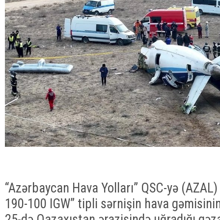
“Azərbaycan Hava Yolları” QSC-yə (AZAL
190-100 IGW” tipli sərnişin hava gəmisini
25-də Qazaxıstan ərazisində uğradığı qəza