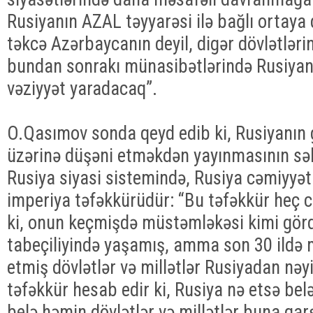
Rusiyanın AZAL təyyarəsi ilə bağlı ortaya
təkcə Azərbaycanın deyil, digər dövlətlərin
bundan sonrakı münasibətlərində Rusiyan
vəziyyət yaradacaq”.
O.Qasımov sonda qeyd edib ki, Rusiyanın 
üzərinə düşəni etməkdən yayınmasının səb
Rusiya siyasi sistemində, Rusiya cəmiyyə
imperiya təfəkkürüdür: “Bu təfəkkür heç c
ki, onun keçmişdə müstəmləkəsi kimi görd
tabeçiliyində yaşamış, amma son 30 ildə m
etmiş dövlətlər və millətlər Rusiyadan nəyi
təfəkkür hesab edir ki, Rusiya nə etsə belə
belə həmin dövlətlər və millətlər buna qarş