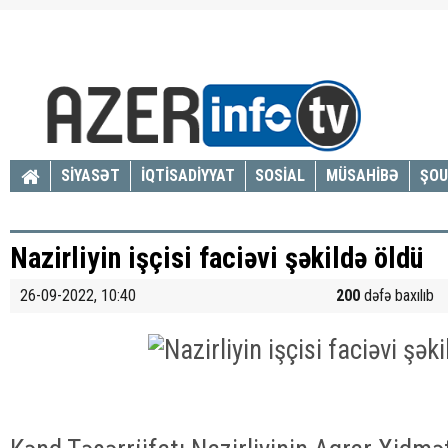
SİYASƏT
İQTİSADİYYAT
SOSİAL
MÜSAHİBƏ
ŞOU
Nazirliyin işçisi faciəvi şəkildə öldü
26-09-2022, 10:40
200
dəfə baxılıb