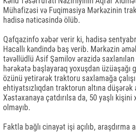
Kənd Təsərrüfatı Nazirliyinin Aqrar Xidmət
Mühafizəsi və Fuqimasiya Mərkəzinin tra
hadisə nəticəsində ölüb.
Qafqazinfo xəbər verir ki, hadisə sentyab
Hacallı kəndində baş verib. Mərkəzin əmək
təvəllüdlü Asif Şamilov ərazidə saxlanılan 
hərəkətə başlayaraq yoxuşdan üzüaşağı ge
özünü yetirərək traktoru saxlamağa çalış
ehtiyatsızlıqdan traktorun altına düşərək a
Xəstəxanaya çatdırılsa da, 50 yaşlı kişin
olmayıb.
Faktla bağlı cinayət işi açılıb, araşdırma ap