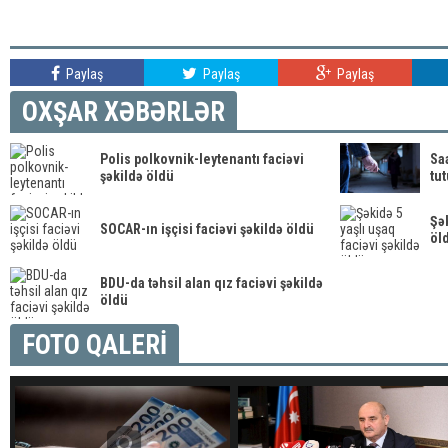
Paylaş
Paylaş
Paylaş
OXŞAR XƏBƏRLƏR
Polis polkovnik-leytenantı faciəvi
Saa
şəkildə öldü
tu
Şək
SOCAR-ın işçisi faciəvi şəkildə öldü
öl
BDU-da təhsil alan qız faciəvi şəkildə
öldü
FOTO QALERİ