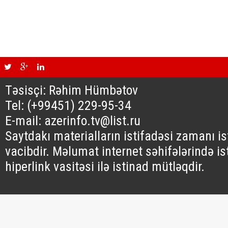
Təsisçi: Rəhim Hümbətov
Tel: (+99451) 229-95-34
E-mail: azerinfo.tv@list.ru
Saytdakı materialların istifadəsi zamanı i
vacibdir. Məlumat internet səhifələrində is
hiperlink vasitəsi ilə istinad mütləqdir.