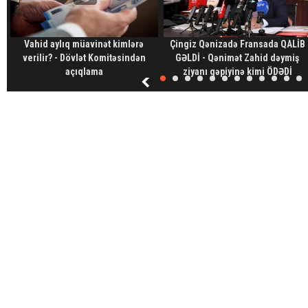
Vahid aylıq müavinət kimlərə
Çingiz Qənizadə Fransada QALİB
verilir? - Dövlət Komitəsindən
GƏLDİ - Qənimət Zahid dəymiş
açıqlama
ziyanı qəpiyinə kimi ÖDƏDİ