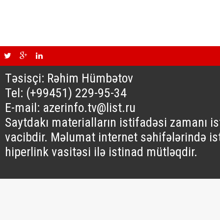
Təsisçi: Rəhim Hümbətov
Tel: (+99451) 229-95-34
E-mail: azerinfo.tv@list.ru
Saytdakı materialların istifadəsi zamanı i
vacibdir. Məlumat internet səhifələrində is
hiperlink vasitəsi ilə istinad mütləqdir.