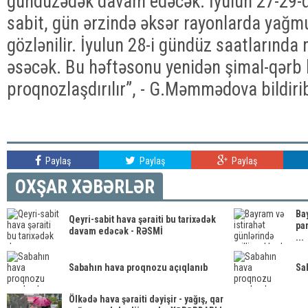
gündüzədək davam edəcək. İyulun 27-29-d
sabit, gün ərzində əksər rayonlarda yağm
gözlənilir. İyulun 28-i gündüz saatlarında
əsəcək. Bu həftəsonu yenidən şimal-qərb 
proqnozlaşdırılır”, - G.Məmmədova bildiri
Paylaş
Paylaş
Paylaş
OXŞAR XƏBƏRLƏR
Bay
Qeyri-sabit hava şəraiti bu tarixədək
par
davam edəcək - RƏSMİ
...
Sabahın hava proqnozu açıqlanıb
Sa
Ölkədə hava şəraiti dəyişir - yağış, qar