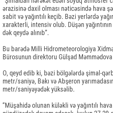
“Şimaldan hərəkət edən soyuq atmosfer c
ərazisinə daxil olması nəticəsində hava şəra
sabit və yağıntılı keçib. Bəzi yerlərdə yağı
xarakterli, intensiv olub. Düşən yağıntın
dək qeydə alınıb”.
Bu barədə Milli Hidrometeorologiya Xidmə
Bürosunun direktoru Gülşad Məmmədova b
O, qeyd edib ki, bəzi bölgələrdə şimal-qər
metr/saniyə, Bakı və Abşeron yarımadası
metr/saniyəyədək yüksəlib.
“Müşahidə olunan küləkli və yağıntılı hava 