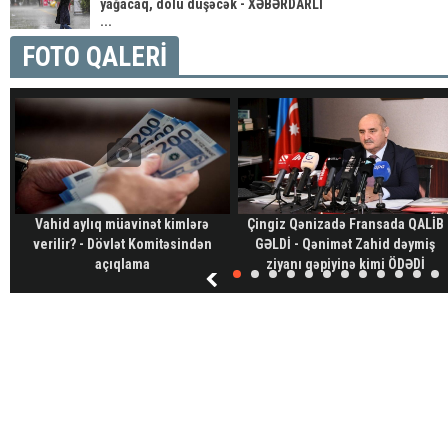
yağacaq, dolu düşəcək - XƏBƏRDARLI
...
FOTO QALERİ
Vahid aylıq müavinət kimlərə
Çingiz Qənizadə Fransada QALİB
verilir? - Dövlət Komitəsindən
GƏLDİ - Qənimət Zahid dəymiş
açıqlama
ziyanı qəpiyinə kimi ÖDƏDİ