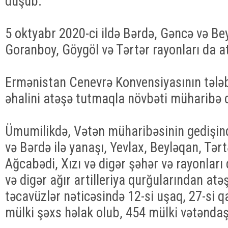
düşüb.
5 oktyabr 2020-ci ildə Bərdə, Gəncə və Be
Goranboy, Göygöl və Tərtər rayonları da a
Ermənistan Cenevrə Konvensiyasının tələb
əhalini atəşə tutmaqla növbəti müharibə c
Ümumilikdə, Vətən müharibəsinin gedişi
və Bərdə ilə yanaşı, Yevlax, Beyləqan, Tər
Ağcabədi, Xızı və digər şəhər və rayonları d
və digər ağır artilleriya qurğularından atə
təcavüzlər nəticəsində 12-si uşaq, 27-si q
mülki şəxs həlak olub, 454 mülki vətəndaş