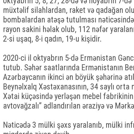
oktyabrın 5, 8, 27, 28-də və noyabrın 7-d
müxtəlif silahlardan, raket və qadağan ol
bombalardan atəşə tutulması nəticəsind
rayon sakini həlak olub, 112 nəfər yaralan
2-si uşaq, 8-i qadın, 19-u kişidir.
2020-ci il oktyabrın 5-də Ermənistan Gənc
tutub. Səhər saatlarında Ermənistanın Be
Azərbaycanın ikinci ən böyük şəhərinə atı
Beynəlxalq Xəstəxanasının, 34 saylı orta 
Xətai küçəsində yerləşən mebel fabrikinin 
avtovağzalı” adlandırılan əraziyə və Mərk
Nəticədə 3 mülki şəxs yaralanıb, mülki inf