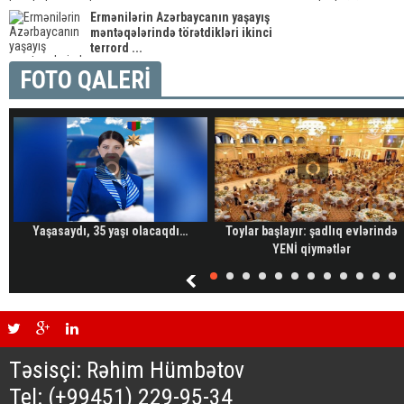
Ermənilərin Azərbaycanın yaşayış
məntəqələrində törətdikləri ikinci
terrord ...
FOTO QALERİ
Yaşasaydı, 35 yaşı olacaqdı…
Toylar başlayır: şadlıq evlərində
YENİ qiymətlər
Təsisçi: Rəhim Hümbətov
Tel: (+99451) 229-95-34