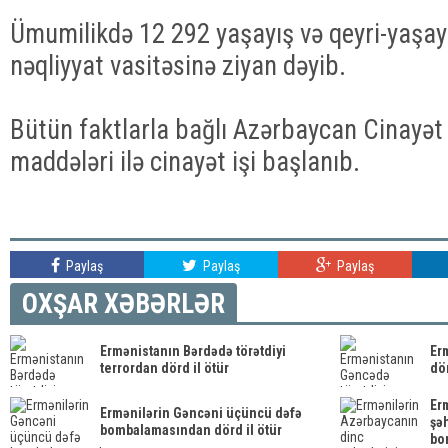
Ümumilikdə 12 292 yaşayış və qeyri-yaşay
nəqliyyat vasitəsinə ziyan dəyib.
Bütün faktlarla bağlı Azərbaycan Cinayət
maddələri ilə cinayət işi başlanıb.
Paylaş
Paylaş
Paylaş
OXŞAR XƏBƏRLƏR
Ermənistanın Bərdədə törətdiyi
Er
terrordan dörd il ötür
dö
Er
Ermənilərin Gəncəni üçüncü dəfə
şəh
bombalamasından dörd il ötür
bo