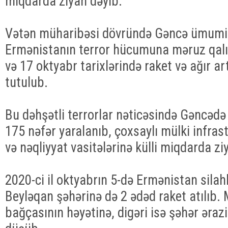
miqdarda ziyan dəyib.
Vətən müharibəsi dövründə Gəncə ümumil
Ermənistanın terror hücumuna məruz qalıb
və 17 oktyabr tarixlərində raket və ağır art
tutulub.
Bu dəhşətli terrorlar nəticəsində Gəncədə
175 nəfər yaralanıb, çoxsaylı mülki infras
və nəqliyyat vasitələrinə külli miqdarda zi
2020-ci il oktyabrın 5-də Ermənistan silahl
Beyləqan şəhərinə də 2 ədəd raket atılıb.
bağçasının həyətinə, digəri isə şəhər əraz