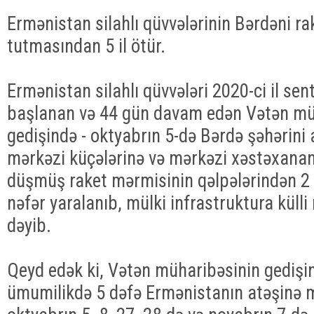
Ermənistan silahlı qüvvələrinin Bərdəni ra
tutmasından 5 il ötür.
Ermənistan silahlı qüvvələri 2020-ci il sen
başlanan və 44 gün davam edən Vətən mü
gedişində - oktyabrın 5-də Bərdə şəhərini
mərkəzi küçələrinə və mərkəzi xəstəxanan
düşmüş raket mərmisinin qəlpələrindən 2 
nəfər yaralanıb, mülki infrastruktura küll
dəyib.
Qeyd edək ki, Vətən müharibəsinin gedişi
ümumilikdə 5 dəfə Ermənistanın atəşinə mə