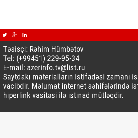
Təsisçi: Rəhim Hümbətov
Tel: (+99451) 229-95-34
E-mail: azerinfo.tv@list.ru
Saytdakı materialların istifadəsi zamanı i
vacibdir. Məlumat internet səhifələrində is
hiperlink vasitəsi ilə istinad mütləqdir.