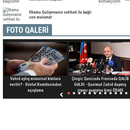
İlhamə Quliyevanın səhhəti ilə bağlı
son məlumat
FOTO QALERİ
Vahid aylıq müavinət kimlərə
Çingiz Qənizadə Fransada QALİB
verilir? - Dövlət Komitəsindən
GƏLDİ - Qənimət Zahid dəymiş
açıqlama
ziyanı qəpiyinə kimi ÖDƏDİ