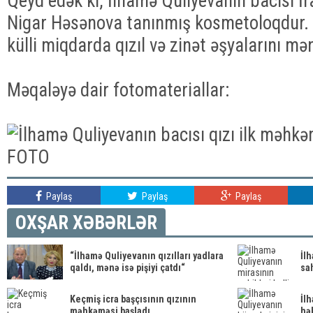
Qeyd edək ki, İlhamə Quliyevanın bacısı İ
Nigar Həsənova tanınmış kosmetoloqdur. O
külli miqdarda qızıl və zinət əşyalarını m
Məqaləyə dair fotomateriallar:
Paylaş
Paylaş
Paylaş
OXŞAR XƏBƏRLƏR
“İlhamə Quliyevanın qızılları yadlara
İl
qaldı, mənə isə pişiyi çatdı“
sah
Keçmiş icra başçısının qızının
İl
məhkəməsi başladı
hə