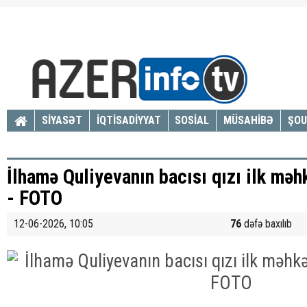
SİYASƏT
İQTİSADİYYAT
SOSİAL
MÜSAHİBƏ
ŞOU
İlhamə Quliyevanın bacısı qızı ilk mə
- FOTO
12-06-2026, 10:05
76
dəfə baxılıb