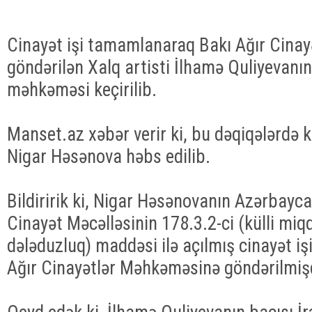
Cinayət işi tamamlanaraq Bakı Ağır Cina
göndərilən Xalq artisti İlhamə Quliyevanın 
məhkəməsi keçirilib.
Manset.az xəbər verir ki, bu dəqiqələrdə ke
Nigar Həsənova həbs edilib.
Bildiririk ki, Nigar Həsənovanın Azərbayc
Cinayət Məcəlləsinin 178.3.2-ci (külli mi
dələduzluq) maddəsi ilə açılmış cinayət iş
Ağır Cinayətlər Məhkəməsinə göndərilmiş