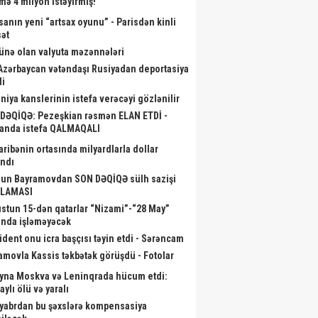
mə 4 milyon istəyirmiş!
sanın yeni “artsax oyunu” - Parisdən kinli
sət
ünə olan valyuta məzənnələri
Azərbaycan vətəndaşı Rusiyadan deportasiya
di
niya kanslerinin istefa verəcəyi gözlənilir
DƏQİQƏ: Pezeşkian rəsmən ELAN ETDİ -
v” üzərindən FHN-ə müraciət
Kartdan karta köçürmələrə qoyulan
Senty
anda istefa QALMAQALI
etmək olacaq
limitlə bağlı - Açıqlama
ribənin ortasında milyardlarla dollar
ndı
un Bayramovdan SON DƏQİQƏ sülh sazişi
QLAMASI
stun 15-dən qatarlar “Nizami”-“28 May”
ında işləməyəcək
ident onu icra başçısı təyin etdi - Sərəncam
amovla Kassis təkbətək görüşdü - Fotolar
yna Moskva və Leninqrada hücum etdi:
ylı ölü və yaralı
yabrdan bu şəxslərə kompensasiya