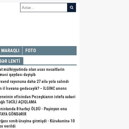
MARAQLI
FOTO
BƏR LENTİ
ət mülkiyyətində olan əsas vəsaitlərin
lməsi qaydası dəyişib
vənd rayonuna daha 27 ailə yola salındı
n il İrəvana gedəcəyik? – İLGİNC anons
neinin ofisindən Pezeşkianın istefa xəbəri
bağlı TƏCİLİ AÇIQLAMA
nistanda 8 hərbçi ÖLDÜ - Paşinyan onu
FAYA GÖNDƏRİR
rğası sınıb ürəyinə girmişdi - Kürəkəninə 10
bs verildi