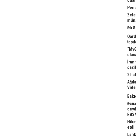
ödən
Pens
Zele
müna
Əli 
Qard
tapıl
“MyG
olac
İran
daxi
2 həf
Ağda
Vide
Bakı
Əcnə
qeyd
RƏS
Hikm
etdi
Lənk