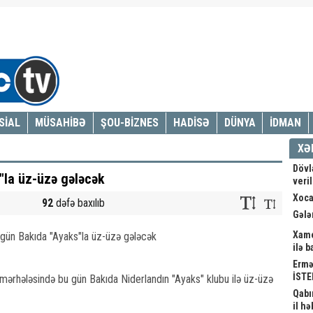
SİAL
MÜSAHİBƏ
ŞOU-BİZNES
HADİSƏ
DÜNYA
İDMAN
XƏ
Dövl
"la üz-üzə gələcək
veri
Xoca
92
dəfə baxılıb
Gələ
Xame
ilə 
Ermə
İSTE
ərhələsində bu gün Bakıda Niderlandın "Ayaks" klubu ilə üz-üzə
Qabı
il hə