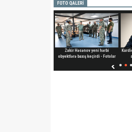
FOTO QALERİ
lən il İrəvana gedəcəyik? –
Zakir Həsənov yeni hərbi
Kardi
İLGİNC anons
obyektlərə baxış keçirdi - Fotolar