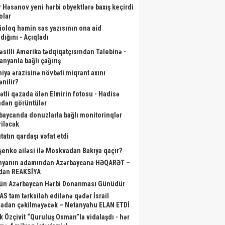
r Həsənov yeni hərbi obyektlərə baxış keçirdi
olar
ioloq həmin səs yazısının ona aid
dığını - Açıqladı
əsilli Amerika tədqiqatçısından Talebinə -
anyanla bağlı çağırış
niya ərazisinə növbəti miqrant axını
ənilir?
ətli qəzada ölən Elmirin fotosu - Hadisə
ndən görüntülər
baycanda donuzlarla bağlı monitorinqlər
riləcək
tatın qardaşı vəfat etdi
şenko ailəsi ilə Moskvadan Bakıya qaçır?
nyanın adamından Azərbaycana HƏQARƏT –
dan REAKSİYA
ün Azərbaycan Hərbi Donanması Günüdür
S tam tərksilah edilənə qədər İsrail
adan çəkilməyəcək – Netanyahu ELAN ETDİ
k Özçivit “Quruluş Osman”la vidalaşdı - hər