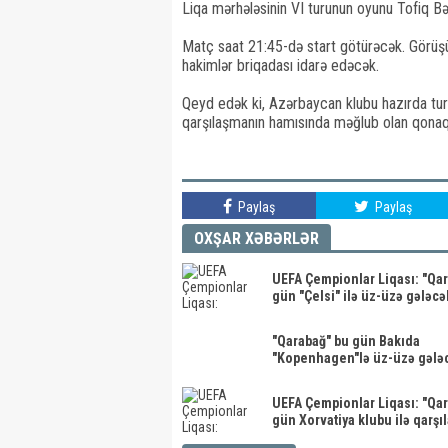
Liqa mərhələsinin VI turunun oyunu Tofiq B
Matç saat 21:45-də start götürəcək. Görüşü 
hakimlər briqadası idarə edəcək.
Qeyd edək ki, Azərbaycan klubu hazırda turni
qarşılaşmanın hamısında məğlub olan qonaql
Paylaş
Paylaş
OXŞAR XƏBƏRLƏR
UEFA Çempionlar Liqası: "Qa
gün "Çelsi" ilə üz-üzə gələcə
"Qarabağ" bu gün Bakıda
"Kopenhagen"lə üz-üzə gələ
UEFA Çempionlar Liqası: "Qa
gün Xorvatiya klubu ilə qarşı