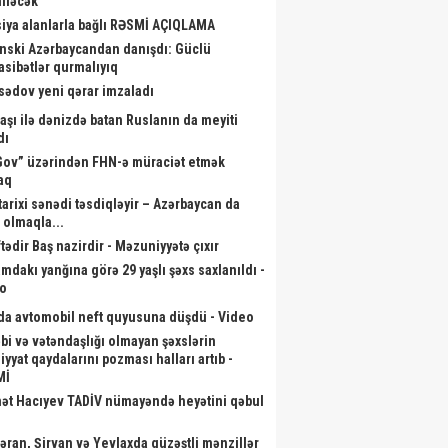
iləcək
iya alanlarla bağlı RƏSMİ AÇIQLAMA
nski Azərbaycandan danışdı: Güclü
sibətlər qurmalıyıq
Əsədov yeni qərar imzaladı
aşı ilə dənizdə batan Ruslanın da meyiti
dı
ov” üzərindən FHN-ə müraciət etmək
aq
 tarixi sənədi təsdiqləyir – Azərbaycan da
l olmaqla...
tədir Baş nazirdir - Məzuniyyətə çıxır
mdakı yanğına görə 29 yaşlı şəxs saxlanıldı -
o
da avtomobil neft quyusuna düşdü - Video
bi və vətəndaşlığı olmayan şəxslərin
iyyat qaydalarını pozması halları artıb -
Mİ
ət Hacıyev TADİV nümayəndə heyətini qəbul
əran, Şirvan və Yevlaxda güzəştli mənzillər