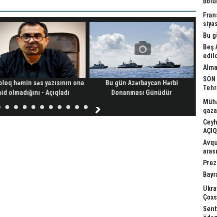
bölü
Fran
siya
Bu g
Beş 
edil
Alma
SON 
oloq həmin səs yazısının ona
Bu gün Azərbaycan Hərbi
“MyGo
Tehr
aid olmadığını - Açıqladı
Donanması Günüdür
Müha
qaza
Ceyh
AÇI
Avqu
aras
Prez
Bayr
Ukra
Çoxsa
Sent