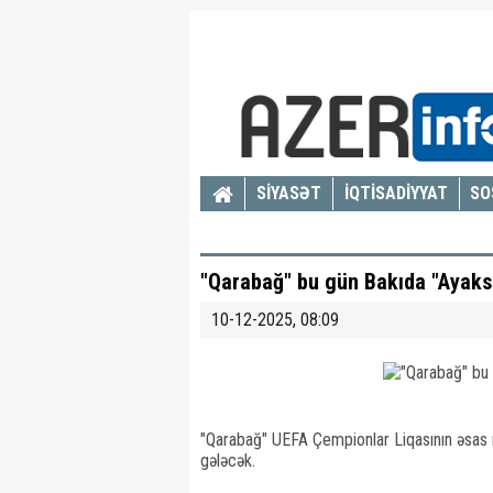
SİYASƏT
İQTİSADİYYAT
SO
"Qarabağ" bu gün Bakıda "Ayaks
10-12-2025, 08:09
"Qarabağ" UEFA Çempionlar Liqasının əsas m
gələcək.