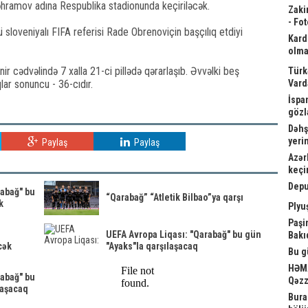
əhramov adına Respublika stadionunda keçiriləcək.
Zaki
- Fot
sloveniyalı FIFA referisi Rade Obrenoviçin başçılıq etdiyi
Kard
olma
r cədvəlində 7 xalla 21-ci pillədə qərarlaşıb. Əvvəlki beş
Türk
ar sonuncu - 36-cıdır.
Vard
İspa
gözl
Dəhş
yeri
Paylaş
Paylaş
Azər
keçi
Depu
rabağ" bu
“Qarabağ” “Atletik Bilbao”ya qarşı
k
Plyu
Paşi
UEFA Avropa Liqası: "Qarabağ" bu gün
Bakı
cək
"Ayaks"la qarşılaşacaq
Bu g
HƏMA
rabağ" bu
Qəzz
laşacaq
Bura