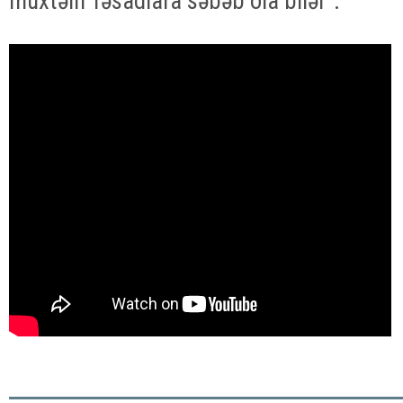
müxtəlif fəsadlara səbəb ola bilər".