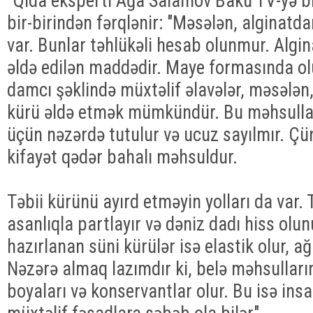
"Qida eksperti Ağa Salamov Baku TV-yə bild
bir-birindən fərqlənir: "Məsələn, alginatd
var. Bunlar təhlükəli hesab olunmur. Alg
əldə edilən maddədir. Maye formasında ol
damcı şəklində müxtəlif əlavələr, məsələn,
kürü əldə etmək mümkündür. Bu məhsulla
üçün nəzərdə tutulur və ucuz sayılmır. Çü
kifayət qədər bahalı məhsuldur.
Təbii kürünü ayırd etməyin yolları da var. 
asanlıqla partlayır və dəniz dadı hiss olun
hazırlanan süni kürülər isə elastik olur, ağ
Nəzərə almaq lazımdır ki, belə məhsulların
boyaları və konservantlar olur. Bu isə in