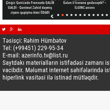
Çingiz Qənizadə Fransada QALİB
Gələn il İrəvana gedəcəyik? –
GƏLDİ - Qənimət Zahid dəymiş
İLGİNC anons
ziyanı qəpiyinə kimi ÖDƏDİ
Təsisçi: Rəhim Hümbətov
Tel: (+99451) 229-95-34
E-mail: azerinfo.tv@list.ru
Saytdakı materialların istifadəsi zamanı i
vacibdir. Məlumat internet səhifələrində is
hiperlink vasitəsi ilə istinad mütləqdir.