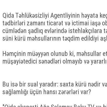
Qida Təhlükəsizliyi Agentliyinin həyata keç
tədbirləri zamanı ticarət və ictimai iaşə o
cümlədən şadlıq evlərində istehlakçılara tə
süni kürü məhsullarının təqdim edildiyi aş
Həmçinin müəyyən olunub ki, məhsullar et
müşayiətedici sənədləri olmayıb və yararlı
Bu isə bir sual yaradır: saxta kürü nədir 
sağlamlığı üçün hansı zərərləri var?