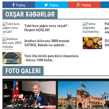
Paylaş
Paylaş
Paylaş
OXŞAR XƏBƏRLƏR
Pa
Təbii kərə yağını necə seçək? -
pen
Ekspert AÇIQLADI
ola
Ərəblərə kilosunu 3800 manata
ÜS
SATIRIQ, Bakıda isə qiyməti....
QƏ
Yeni ildə könlü qara kürü istəyənlərə:
- kilosu 1500 dollar...
FOTO QALERİ