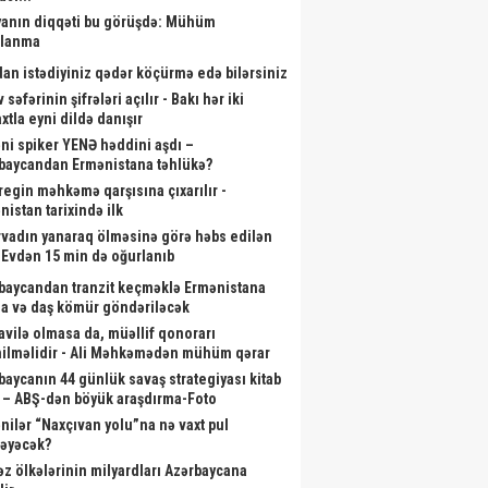
anın diqqəti bu görüşdə: Mühüm
alanma
dan istədiyiniz qədər köçürmə edə bilərsiniz
 səfərinin şifrələri açılır - Bakı hər iki
xtla eyni dildə danışır
ni spiker YENƏ həddini aşdı –
baycandan Ermənistana təhlükə?
aregin məhkəmə qarşısına çıxarılır -
nistan tarixində ilk
rvadın yanaraq ölməsinə görə həbs edilən
- Evdən 15 min də oğurlanıb
baycandan tranzit keçməklə Ermənistana
a və daş kömür göndəriləcək
vilə olmasa da, müəllif qonorarı
ilməlidir - Ali Məhkəmədən mühüm qərar
baycanın 44 günlük savaş strategiyası kitab
 – ABŞ-dən böyük araşdırma-Foto
nilər “Naxçıvan yolu”na nə vaxt pul
ləyəcək?
əz ölkələrinin milyardları Azərbaycana