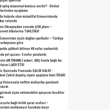
ıqlar aparırlar
d aylıq müavinət kimlərə verilir? - Dövlət
təsindən açıqlama
da həbsdə olan müxalifət Ermənistanda
skar rolunda
akir Həsənov yeni hərbi
Kardioloq həmin səs yazısının ona
B
nin Ukraynadan sonrakı ŞOK planı –
tlərə baxış keçirdi - Fotolar
aid olmadığını - Açıqladı
sovet ölkələrinə TƏHLÜKƏ!
 Ermənistan üçün dağları partladır – Türkiyə
zərbaycana görə
yətdə şübhəli bilinən 48 nəfər saxlanıldı
da yol qəzası: 5 nəfər yaralandı
nin ƏN ÖNƏMLİ xəbəri: ABŞ İranla bağlı bu
rlarını LƏĞV ETDİ
iz Qənizadə Fransada QALİB GƏLDİ -
mət Zahid dəymiş ziyanı qəpiyinə kimi ÖDƏDİ
p Venesuela neftini müharibə qəniməti
ndırdı
görmək üçün avtomobilin qarşısını kəsdilər
deo
zurla bağlı kritik qərar ərəfəsi –
nistan məhkəməsi hərəkətə keçir