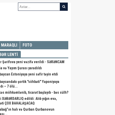
MARAQLI
FOTO
BƏR LENTİ
r Şərifova yeni vəzifə verildi - SƏRƏNCAM
a və Yayım Şurası yaradıldı
baycan Estoniyaya yeni səfir təyin etdi
baycandakı şortik "söhbəti" Yaponiyaya
dı – 7 ölü...
kəs möhkəmlənib, ticarət başlayıb - bəs sülh?
li XƏBƏRDARLIQ edildi: Alıb yığın evə,
əti ÇOX BAHALAŞACAQ
abağ”ın halı və Qurban Qurbanovun
ası...