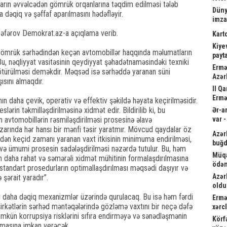
rın əvvəlcədən gömrük orqanlarına təqdim edilməsi tələb
Düny
a dəqiq və şəffaf aparılmasını hədəfləyir.
imz
 Cəfərov Demokrat.az-a açıqlama verib.
Kart
Kiyev
ər gömrük sərhədindən keçən avtomobillər haqqında məlumatların
payta
Bu, nəqliyyat vasitəsinin qeydiyyat şəhadətnaməsindəki texniki
Ermə
 ötürülməsi deməkdir. Məqsəd isə sərhəddə yaranan süni
Azər
ısını almaqdır.
II Q
Ermə
 daha çevik, operativ və effektiv şəkildə həyata keçirilməsidir.
lərin təkmilləşdirilməsinə xidmət edir. Bildirilib ki, bu
Ər-a
an avtomobillərin rəsmiləşdirilməsi prosesinə əlavə
var 
zarında hər hansı bir mənfi təsir yaratmır. Mövcud qaydalar öz
Azər
kdən keçid zamanı yaranan vaxt itkisinin minimuma endirilməsi,
buğd
ı və ümumi prosesin sadələşdirilməsi nəzərdə tutulur. Bu, həm
Müqa
n daha rahat və səmərəli xidmət mühitinin formalaşdırılmasına
ödən
r standart prosedurların optimallaşdırılması məqsədi daşıyır və
Azər
 şərait yaradır”.
oldu
ti daha dəqiq mexanizmlər üzərində qurulacaq. Bu isə həm fərdi
Ermə
şirkətlərin sərhəd məntəqələrində gözləmə vaxtını bir neçə dəfə
xərc
ümkün korrupsiya risklərini sıfıra endirməyə və sənədləşmənin
Körf
nmasına imkan verəcək.