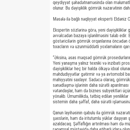
qeydiyyat şəhadətnaməsində olan məlumatla
olunur. Bu dəyişiklik gömrük nəzarətinin dah
Məsələ ilə bağlı nəqliyyat eksperti Eldəniz
Ekspertin sözlərinə görə, yeni dəyişiklikl
əvvəlcədən bazaya işlənilməsini tələb edir. 
göstəricilərin gömrük orqanlarına öncədən
tıxacların və uzunmüddətli yoxlamaların qarş
“Əksinə, əsas məqsəd gömrük prosedurlarının
Yeni yanaşma yalnız texniki və inzibati proses
dəyişikliklər heç bir halda ölkəyə idxal olun
məhdudiyyətlər gətirmir və ya avtomobil ba
mahiyyətini saxlayır. Sadəcə olaraq, gömrü
sənədləşmə işlərinin daha sürətli aparılmas
vətəndaşlar, həm də biznes subyektləri üçü
yönəlib. Ümumilikdə, tətbiq edilən yeniliklə
sistemin daha şəffaf, daha sürətli işləməsinə
Qanun layihəsinin qəbulu ilə gömrük nəzarə
şəxslərin, həm də iritutumlu yüklər daşıyan 
azaldacaq. Şəffaflığın artırılması həm də m
rəqəmsal müstəvidə daha etibarlı idarə olu