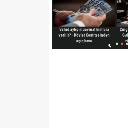
ərbaycanın 44 günlük savaş
Vahid aylıq müavinət kimlərə
Çing
tegiyası kitab oldu – ABŞ-dən
verilir? - Dövlət Komitəsindən
GƏL
böyük araşdırma-Foto
açıqlama
z