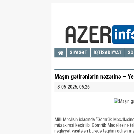
SİYASƏT
İQTİSADİYYAT
SO
Maşın gətirənlərin nəzərinə — Ye
8-05-2026, 05:26
Milli Məclisin iclasında “Gömrük Məcəlləsin
müzakirəsi keçirilib. Gömrük Məcəlləsinə tək
nəqliyyat vasitələri barədə təqdim edilən mə