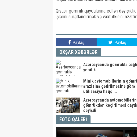
Qısası, gömrük qaydalarına edilən dəyişiklik
işlərini sürətləndirmək və vaxt itkisini azal
Paylaş
Paylaş
OXŞAR XƏBƏRLƏR
Azərbaycanda gömrüklə bağlı
yenilik
Minik avtomobillərinin gömr
ərazisinə gətirilməsinə görə
utilizasiya haqq ...
Azərbaycanda avtomobillərin
gömrükdən keçirilməsi qayd
dəyişdi
FOTO QALERİ