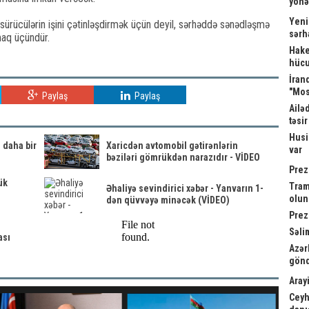
yönə
Yeni
 sürücülərin işini çətinləşdirmək üçün deyil, sərhəddə sənədləşmə
sərh
tmaq üçündür.
Hake
hücu
İrand
"Mos
Paylaş
Paylaş
Ailə
təsi
Husi
 daha bir
Xaricdən avtomobil gətirənlərin
var
bəziləri gömrükdən narazıdır - VİDEO
Prez
ük
Tram
Əhaliyə sevindirici xəbər - Yanvarın 1-
olu
dən qüvvəyə minəcək (VİDEO)
Prez
Səli
ası
Azər
gönd
Arayi
Ceyh