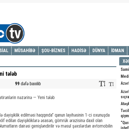
SİAL
MÜSAHİBƏ
ŞOU-BİZNES
HADİSƏ
DÜNYA
İDMAN
XƏ
Sami
ni tələb
Medi
99
dəfə baxılıb
Azər
Azər
sıçra
Atəş
Təci
də dəyişiklik edilməsi haqqında” qanun layihəsinin 1-ci oxunuşda
qiym
lif edilən dəyişikliklərə əsasən, gömrük ərazisinə daxil olan
“Qar
lumatların dairəsi genişləndirilir və məsul şəxslərdən avtomobilin
istef