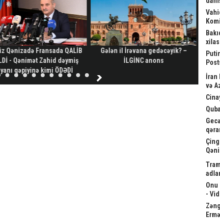
danış
Vahi
Komi
Bakı
xila
iz Qənizadə Fransada QALİB
Gələn il İrəvana gedəcəyik? –
Z
Puti
Dİ - Qənimət Zahid dəymiş
İLGİNC anons
obyek
Post
iyanı qəpiyinə kimi ÖDƏDİ
İran
və A
Cina
Quba
Gecə
qəra
Çing
Qəni
Tram
adla
Onu 
- Vi
Zəngə
Ermə