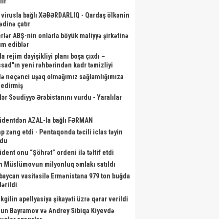
lir
 virusla bağlı XƏBƏRDARLIQ - Qardaş ölkənin
ədinə çatır
rlər ABŞ-nin onlarla böyük maliyyə şirkətinə
m ediblər
a rejim dəyişikliyi planı boşa çıxdı –
sad"ın yeni rəhbərindən kadr təmizliyi
də neçənci uşaq olmağımız sağlamlığımıza
r edirmiş
lər Səudiyyə Ərəbistanını vurdu - Yaralılar
identdən AZAL-la bağlı FƏRMAN
p zəng etdi - Pentaqonda təcili iclas təyin
ndu
ident onu “Şöhrət” ordeni ilə təltif etdi
m Müslümovun milyonluq əmlakı satıldı
baycan vasitəsilə Ermənistana 979 ton buğda
ərildi
kgilin apellyasiya şikayəti üzrə qərar verildi
un Bayramov və Andrey Sibiqa Kiyevdə