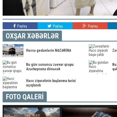
Paylaş
Paylaş
Paylaş
OXŞAR XƏBƏRLƏR
Həccə gedənlərin NƏZƏRİNƏ
Zəv
Bu gün sonuncu zəvvar qrupu
Bu
Azərbaycana dönəcək
qə
Həcc ziyarətinin başlanma tarixi
açıqlandı
FOTO QALERİ