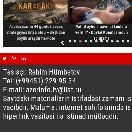
Azərbaycanın 44 günlük savaş
Vahid aylıq müavinət kimlərə
strategiyası kitab oldu – ABŞ-dən
verilir? - Dövlət Komitəsindən
böyük araşdırma-Foto
açıqlama
Təsisçi: Rəhim Hümbətov
Tel: (+99451) 229-95-34
E-mail: azerinfo.tv@list.ru
Saytdakı materialların istifadəsi zamanı i
vacibdir. Məlumat internet səhifələrində is
hiperlink vasitəsi ilə istinad mütləqdir.