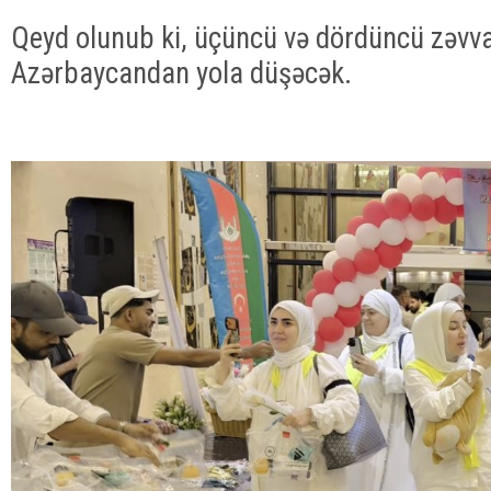
Qeyd olunub ki, üçüncü və dördüncü zəvva
Azərbaycandan yola düşəcək.