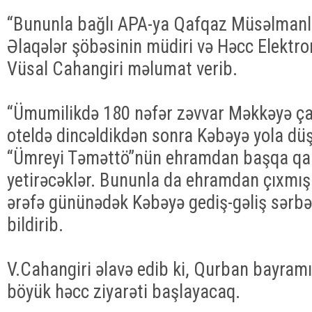
“Bununla bağlı APA-ya Qafqaz Müsəlmanlar
Əlaqələr şöbəsinin müdiri və Həcc Elektro
Vüsal Cahangiri məlumat verib.
“Ümumilikdə 180 nəfər zəvvar Məkkəyə ça
oteldə dincəldikdən sonra Kəbəyə yola dü
“Ümreyi Təməttö”nün ehramdan başqa qala
yetirəcəklər. Bununla da ehramdan çıxmış 
ərəfə gününədək Kəbəyə gediş-gəliş sərbəs
bildirib.
V.Cahangiri əlavə edib ki, Qurban bayram
böyük həcc ziyarəti başlayacaq.