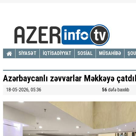
SİYASƏT
İQTİSADİYYAT
SOSİAL
MÜSAHİBƏ
ŞOU
Azərbaycanlı zəvvarlar Məkkəyə çatdıl
18-05-2026, 05:36
56
dəfə baxılıb