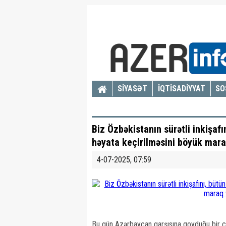
SİYASƏT
İQTİSADİYYAT
SO
Biz Özbəkistanın sürətli inkişafı
həyata keçirilməsini böyük mara
4-07-2025, 07:59
Bu gün Azərbaycan qarşısına qoyduğu bir çox