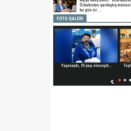
Aqiyə Naxçıvanlı: “Azərbayca
Özbəkistan qardaşlıq münasib
bu gün öz ...
FOTO QALERİ
Yaşasaydı, 35 yaşı olacaqdı…
Toyl