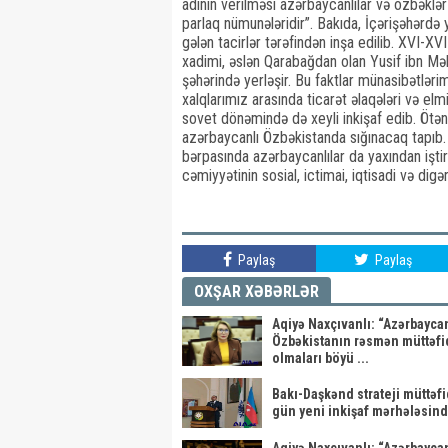
adının verilməsi azərbaycanlılar və özbəklə
parlaq nümunələridir”. Bakıda, İçərişəhərdə
gələn tacirlər tərəfindən inşa edilib. XVI-X
xadimi, əslən Qarabağdan olan Yusif ibn 
şəhərində yerləşir. Bu faktlar münasibətləri
xalqlarımız arasında ticarət əlaqələri və e
sovet dönəmində də xeyli inkişaf edib. Ötən 
azərbaycanlı Özbəkistanda sığınacaq tapıb. 
bərpasında azərbaycanlılar da yaxından işti
cəmiyyətinin sosial, ictimai, iqtisadi və digər
Paylaş
Paylaş
OXŞAR XƏBƏRLƏR
Aqiyə Naxçıvanlı: “Azərbayca
Özbəkistanın rəsmən müttəfi
olmaları böyü ...
Bakı-Daşkənd strateji müttəfi
gün yeni inkişaf mərhələsin