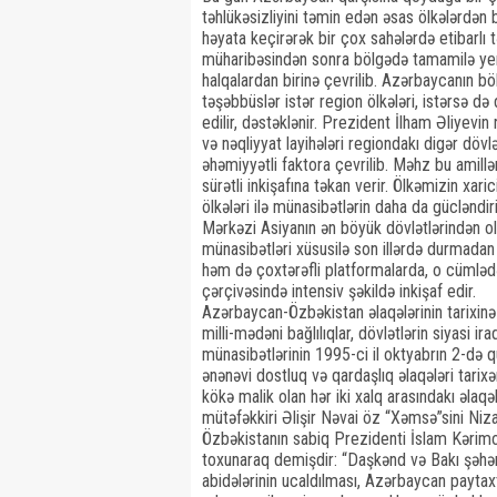
təhlükəsizliyini təmin edən əsas ölkələrdən b
həyata keçirərək bir çox sahələrdə etibarlı 
müharibəsindən sonra bölgədə tamamilə yen
halqalardan birinə çevrilib. Azərbaycanın bö
təşəbbüslər istər region ölkələri, istərsə də
edilir, dəstəklənir. Prezident İlham Əliyevin 
və nəqliyyat layihələri regiondakı digər dövlə
əhəmiyyətli faktora çevrilib. Məhz bu amillər
sürətli inkişafına təkan verir. Ölkəmizin xari
ölkələri ilə münasibətlərin daha da gücləndi
Mərkəzi Asiyanın ən böyük dövlətlərindən ola
münasibətləri xüsusilə son illərdə durmadan g
həm də çoxtərəfli platformalarda, o cümlədən
çərçivəsində intensiv şəkildə inkişaf edir.
Azərbaycan-Özbəkistan əlaqələrinin tarixinə 
milli-mədəni bağlılıqlar, dövlətlərin siyasi ir
münasibətlərinin 1995-ci il oktyabrın 2-də
ənənəvi dostluq və qardaşlıq əlaqələri tarix
kökə malik olan hər iki xalq arasındakı əlaqə
mütəfəkkiri Əlişir Nəvai öz “Xəmsə”sini Ni
Özbəkistanın sabiq Prezidenti İslam Kərimo
toxunaraq demişdir: “Daşkənd və Bakı şəhər
abidələrinin ucaldılması, Azərbaycan paytax