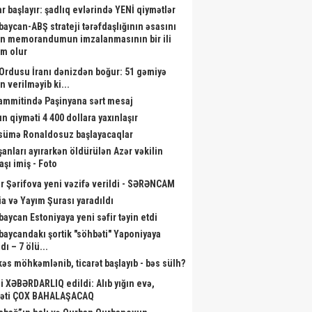
ar başlayır: şadlıq evlərində YENİ qiymətlər
baycan-ABŞ strateji tərəfdaşlığının əsasını
n memorandumun imzalanmasının bir ili
m olur
Ordusu İranı dənizdən boğur: 51 gəmiyə
n verilməyib ki...
sammitində Paşinyana sərt mesaj
ın qiyməti 4 400 dollara yaxınlaşır
ümə Ronaldosuz başlayacaqlar
şanları ayırarkən öldürülən Azər vəkilin
aşı imiş - Foto
r Şərifova yeni vəzifə verildi - SƏRƏNCAM
a və Yayım Şurası yaradıldı
baycan Estoniyaya yeni səfir təyin etdi
baycandakı şortik "söhbəti" Yaponiyaya
dı – 7 ölü...
kəs möhkəmlənib, ticarət başlayıb - bəs sülh?
li XƏBƏRDARLIQ edildi: Alıb yığın evə,
əti ÇOX BAHALAŞACAQ