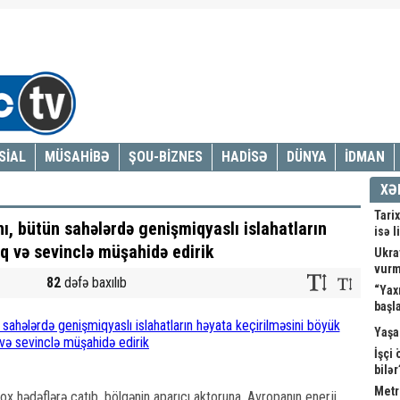
SİAL
MÜSAHİBƏ
ŞOU-BİZNES
HADİSƏ
DÜNYA
İDMAN
XƏ
Tarix
nı, bütün sahələrdə genişmiqyaslı islahatların
isə l
q və sevinclə müşahidə edirik
Ukray
vur
82
dəfə baxılıb
“Yax
başl
Yaşa
İşçi
bilə
Metr
 hədəflərə çatıb, bölgənin aparıcı aktoruna, Avropanın enerji