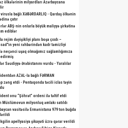
əz ölkələrinin milyardları Azərbaycana
lir
 virusla bağlı XƏBƏRDARLIQ - Qardaş ölkənin
ədinə çatır
rlər ABŞ-nin onlarla böyük maliyyə şirkətinə
m ediblər
a rejim dəyişikliyi planı boşa çıxdı –
sad"ın yeni rəhbərindən kadr təmizliyi
də neçənci uşaq olmağımız sağlamlığımıza
r edirmiş
lər Səudiyyə Ərəbistanını vurdu - Yaralılar
id aylıq müavinət kimlərə
Çingiz Qənizadə Fransada QALİB
Gəl
ilir? - Dövlət Komitəsindən
GƏLDİ - Qənimət Zahid dəymiş
identdən AZAL-la bağlı FƏRMAN
açıqlama
ziyanı qəpiyinə kimi ÖDƏDİ
p zəng etdi - Pentaqonda təcili iclas təyin
ndu
ident onu “Şöhrət” ordeni ilə təltif etdi
m Müslümovun milyonluq əmlakı satıldı
baycan vasitəsilə Ermənistana 979 ton buğda
ərildi
kgilin apellyasiya şikayəti üzrə qərar verildi