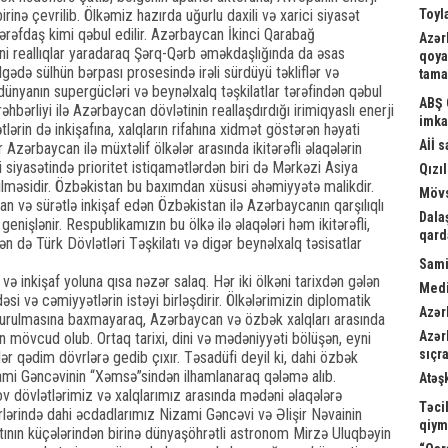
irinə çevrilib. Ölkəmiz hazırda uğurlu daxili və xarici siyasət
Toyl
tərəfdaş kimi qəbul edilir. Azərbaycan İkinci Qarabağ
Azər
i reallıqlar yaradaraq Şərq-Qərb əməkdaşlığında da əsas
qoya
lgədə sülhün bərpası prosesində irəli sürdüyü təkliflər və
tama
 dünyanın supergücləri və beynəlxalq təşkilatlar tərəfindən qəbul
ABŞ 
rəhbərliyi ilə Azərbaycan dövlətinin reallaşdırdığı irimiqyaslı enerji
imka
tlərin də inkişafına, xalqların rifahına xidmət göstərən həyati
Aİİ 
 Azərbaycan ilə müxtəlif ölkələr arasında ikitərəfli əlaqələrin
ci siyasətində prioritet istiqamətlərdən biri də Mərkəzi Asiya
Qızıl
rilməsidir. Özbəkistan bu baxımdan xüsusi əhəmiyyətə malikdir.
Mövs
n və sürətlə inkişaf edən Özbəkistan ilə Azərbaycanın qarşılıqlı
Dala
enişlənir. Respublikamızın bu ölkə ilə əlaqələri həm ikitərəfli,
qard
 də Türk Dövlətləri Təşkilatı və digər beynəlxalq təsisatlar
Sami
və inkişaf yoluna qısa nəzər salaq. Hər iki ölkəni tarixdən gələn
Medi
adəsi və cəmiyyətlərin istəyi birləşdirir. Ölkələrimizin diplomatik
Azər
 qurulmasına baxmayaraq, Azərbaycan və özbək xalqları arasında
Azər
ən mövcud olub. Ortaq tarixi, dini və mədəniyyəti bölüşən, eyni
sıçra
lər qədim dövrlərə gedib çıxır. Təsadüfi deyil ki, dahi özbək
zami Gəncəvinin “Xəmsə”sindən ilhamlanaraq qələmə alıb.
Atəş
v dövlətlərimiz və xalqlarımız arasında mədəni əlaqələrə
Təci
lərində dahi əcdadlarımız Nizami Gəncəvi və Əlişir Nəvainin
qiym
tının küçələrindən birinə dünyaşöhrətli astronom Mirzə Uluqbəyin