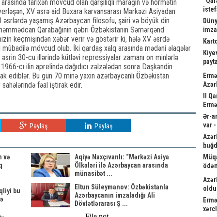
“Qar
r arasında tarixən mövcud olan qarşılıqlı marağın və hörmətin
istef
 yerləşən, XV əsrə aid Buxara karvansarası Mərkəzi Asiyadan
VII əsrlərdə yaşamış Azərbaycan filosofu, şairi və böyük din
Düny
Məhəmmədcan Qarabağinin qəbri Özbəkistanın Səmərqənd
imz
mizin keçmişindən xəbər verir və göstərir ki, hələ XV əsrdə
Kart
lmi mübadilə mövcud olub. İki qardaş xalq arasında mədəni əlaqələr
Kiyev
əsrin 30-cu illərində kütləvi repressiyalar zamanı on minlərlə
payta
1966-cı ilin aprelində dağıdıcı zəlzələdən sonra Daşkəndin
rak ediblər. Bu gün 70 minə yaxın azərbaycanlı Özbəkistan
Ermə
 sahələrində fəal iştirak edir.
Azər
II Q
Ermə
Ər-a
var 
Paylaş
Paylaş
Azər
buğd
n və
Aqiyə Naxçıvanlı: “Mərkəzi Asiya
Müqa
q
Ölkələri ilə Azərbaycan arasında
ödən
münasibət ...
Azər
Eltun Süleymanov: Özbəkistanla
oldu
qliyi bu
Azərbaycanın imzaladığı Ali
də
Ermə
Dövlətlərarası Ş ...
xərc