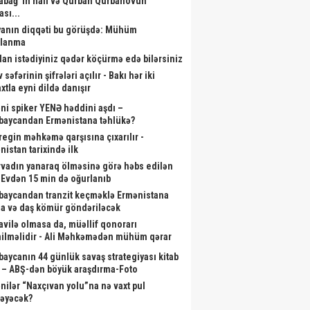
abağ”ın halı və Qurban Qurbanovun
ası...
anın diqqəti bu görüşdə: Mühüm
alanma
dan istədiyiniz qədər köçürmə edə bilərsiniz
 səfərinin şifrələri açılır - Bakı hər iki
xtla eyni dildə danışır
ni spiker YENƏ həddini aşdı –
baycandan Ermənistana təhlükə?
aregin məhkəmə qarşısına çıxarılır -
nistan tarixində ilk
rvadın yanaraq ölməsinə görə həbs edilən
- Evdən 15 min də oğurlanıb
baycandan tranzit keçməklə Ermənistana
a və daş kömür göndəriləcək
vilə olmasa da, müəllif qonorarı
ilməlidir - Ali Məhkəmədən mühüm qərar
baycanın 44 günlük savaş strategiyası kitab
 – ABŞ-dən böyük araşdırma-Foto
nilər “Naxçıvan yolu”na nə vaxt pul
ləyəcək?