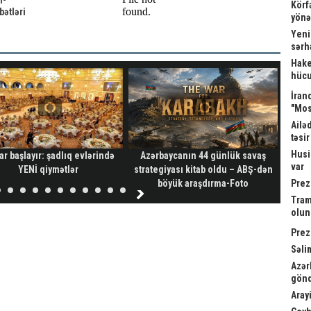
n-
Körf
ətləri
yönə
Yeni
sərh
Hake
hücu
İrand
"Mos
Ailə
təsi
Husi
ar başlayır: şadlıq evlərində
Azərbaycanın 44 günlük savaş
Vah
var
YENİ qiymətlər
strategiyası kitab oldu – ABŞ-dən
ver
böyük araşdırma-Foto
Prez
Tram
olu
Prez
Səli
Azər
gönd
Arayi