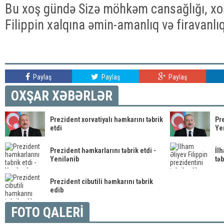
Bu xoş gündə Sizə möhkəm cansağlığı, xoş
Filippin xalqına əmin-amanlıq və firavanlı
Paylaş
Paylaş
Paylaş
OXŞAR XƏBƏRLƏR
Prezident xorvatiyalı həmkarını təbrik
Pre
etdi
Ye
Prezident həmkarlarını təbrik etdi -
İlh
Yenilənib
təb
Prezident cibutili həmkarını təbrik
edib
FOTO QALERİ