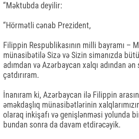
“Məktubda deyilir:
“Hörmətli cənab Prezident,
Filippin Respublikasının milli bayramı – M
münasibətilə Sizə və Sizin simanızda bütü
adımdan və Azərbaycan xalqı adından ən 
çatdırıram.
İnanıram ki, Azərbaycan ilə Filippin arası
əməkdaşlıq münasibətlərinin xalqlarımızı
olaraq inkişafı və genişlənməsi yolunda bi
bundan sonra da davam etdirəcəyik.