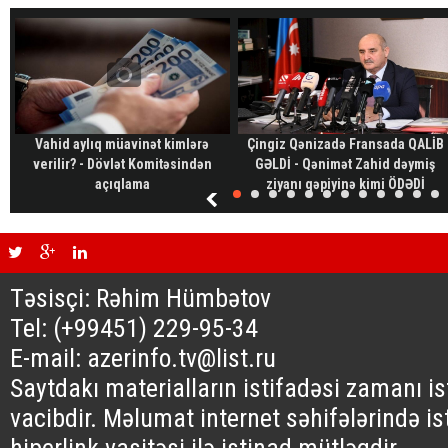
Vahid aylıq müavinət kimlərə
Çingiz Qənizadə Fransada QALİB
verilir? - Dövlət Komitəsindən
GƏLDİ - Qənimət Zahid dəymiş
açıqlama
ziyanı qəpiyinə kimi ÖDƏDİ
Təsisçi: Rəhim Hümbətov
Tel: (+99451) 229-95-34
E-mail: azerinfo.tv@list.ru
Saytdakı materialların istifadəsi zamanı i
vacibdir. Məlumat internet səhifələrində is