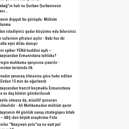
abağ”ın halı və Qurban Qurbanovun
ası...
anın diqqəti bu görüşdə: Mühüm
alanma
dan istədiyiniz qədər köçürmə edə bilərsiniz
 səfərinin şifrələri açılır - Bakı hər iki
xtla eyni dildə danışır
ni spiker YENƏ həddini aşdı –
baycandan Ermənistana təhlükə?
aregin məhkəmə qarşısına çıxarılır -
nistan tarixində ilk
rvadın yanaraq ölməsinə görə həbs edilən
- Evdən 15 min də oğurlanıb
baycandan tranzit keçməklə Ermənistana
a və daş kömür göndəriləcək
vilə olmasa da, müəllif qonorarı
ilməlidir - Ali Məhkəmədən mühüm qərar
baycanın 44 günlük savaş strategiyası kitab
 – ABŞ-dən böyük araşdırma-Foto
nilər “Naxçıvan yolu”na nə vaxt pul