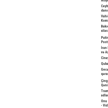
Arayi
Ceyh
danış
Vahi
Komi
Bakı
xila
Puti
Post
İran
və A
Cina
Quba
Gecə
qəra
Çing
Qəni
Tram
adla
Onu 
- Vi