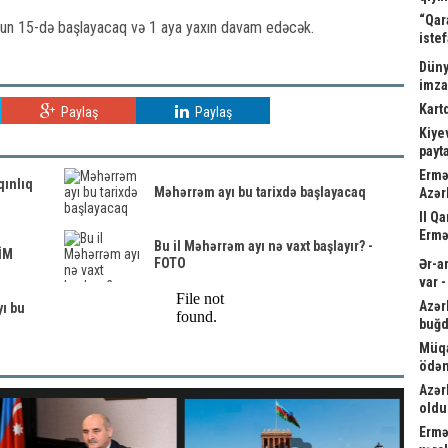
“Qar
ulun 15-də başlayacaq və 1 aya yaxın davam edəcək.
istef
Düny
imz
Kart
Paylaş
Paylaş
Kiyev
payta
Ermə
qınlıq
Məhərrəm ayı bu tarixdə başlayacaq
Azər
II Q
Ermə
Bu il Məhərrəm ayı nə vaxt başlayır? -
VİM
FOTO
Ər-a
var 
Azər
ı bu
buğd
Müqa
ödən
Azər
oldu
Ermə