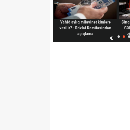
ərbaycanın 44 günlük savaş
Vahid aylıq müavinət kimlərə
Çing
tegiyası kitab oldu – ABŞ-dən
verilir? - Dövlət Komitəsindən
GƏL
böyük araşdırma-Foto
açıqlama
z