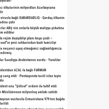
ləyəcək?
əz ölkələrinin milyardları Azərbaycana
lir
 virusla bağlı XƏBƏRDARLIQ - Qardaş ölkənin
akir Həsənov yeni hərbi
Kardioloq həmin səs yazısının ona
B
ədinə çatır
tlərə baxış keçirdi - Fotolar
aid olmadığını - Açıqladı
rlər ABŞ-nin onlarla böyük maliyyə şirkətinə
m ediblər
a rejim dəyişikliyi planı boşa çıxdı –
sad"ın yeni rəhbərindən kadr təmizliyi
də neçənci uşaq olmağımız sağlamlığımıza
r edirmiş
lər Səudiyyə Ərəbistanını vurdu - Yaralılar
identdən AZAL-la bağlı FƏRMAN
p zəng etdi - Pentaqonda təcili iclas təyin
ndu
ident onu “Şöhrət” ordeni ilə təltif etdi
m Müslümovun milyonluq əmlakı satıldı
baycan vasitəsilə Ermənistana 979 ton buğda
ərildi