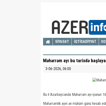
SİYASƏT
İQTİSADİYYAT
SO
Məhərrəm ayı bu tarixdə başlay
3-06-2026, 06:00
Bu il Azərbaycanda Məhərrəm ayı iyunun 16
Məhərrəmlik ayın ən mühüm günü hesab edil