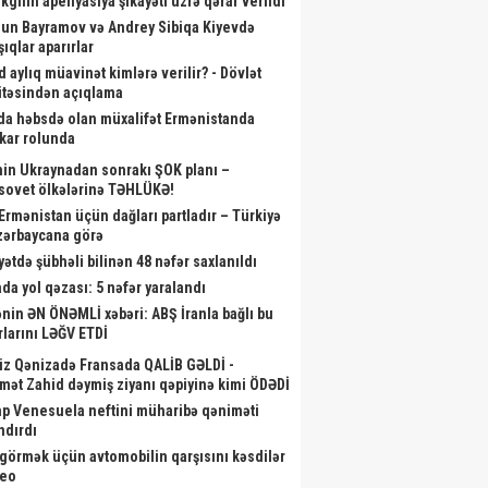
kgilin apellyasiya şikayəti üzrə qərar verildi
un Bayramov və Andrey Sibiqa Kiyevdə
ıqlar aparırlar
d aylıq müavinət kimlərə verilir? - Dövlət
təsindən açıqlama
da həbsdə olan müxalifət Ermənistanda
skar rolunda
nin Ukraynadan sonrakı ŞOK planı –
sovet ölkələrinə TƏHLÜKƏ!
 Ermənistan üçün dağları partladır – Türkiyə
zərbaycana görə
yətdə şübhəli bilinən 48 nəfər saxlanıldı
da yol qəzası: 5 nəfər yaralandı
nin ƏN ÖNƏMLİ xəbəri: ABŞ İranla bağlı bu
rlarını LƏĞV ETDİ
iz Qənizadə Fransada QALİB GƏLDİ -
mət Zahid dəymiş ziyanı qəpiyinə kimi ÖDƏDİ
p Venesuela neftini müharibə qəniməti
ndırdı
görmək üçün avtomobilin qarşısını kəsdilər
deo