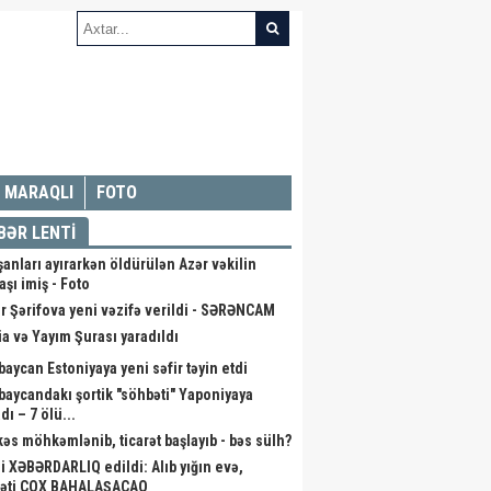
MARAQLI
FOTO
BƏR LENTİ
şanları ayırarkən öldürülən Azər vəkilin
aşı imiş - Foto
r Şərifova yeni vəzifə verildi - SƏRƏNCAM
a və Yayım Şurası yaradıldı
baycan Estoniyaya yeni səfir təyin etdi
baycandakı şortik "söhbəti" Yaponiyaya
dı – 7 ölü...
kəs möhkəmlənib, ticarət başlayıb - bəs sülh?
li XƏBƏRDARLIQ edildi: Alıb yığın evə,
əti ÇOX BAHALAŞACAQ