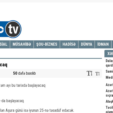
SİAL
MÜSAHİBƏ
ŞOU-BİZNES
HADİSƏ
DÜNYA
İDMAN
XƏ
Dala
acaq
qard
Sami
50
dəfə baxılıb
Medi
Azər
Azər
sıçra
-da başlayacaq.
Atəş
Təci
ən Aşura günü isə iyunun 25-nə təsadüf edəcək.
qiym