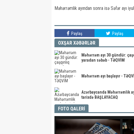
Məhərrəmlik ayından sonra isə Səfər ayı iy
Paylaş
Paylaş
OXŞAR XƏBƏRLƏR
Məhərrəm ayı 30 gündür: çaş
yaradan səbəb - TƏQVİM
Məhərrəm ayı başlayır - TƏQ
Azərbaycanda Məhərrəmlik ay
tarixdə BAŞLAYACAQ
FOTO QALERİ