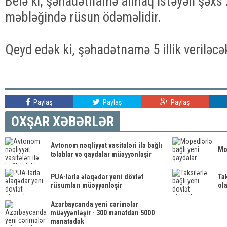
Belə ki, şəhadətnamə almaq istəyən şəxs
məbləğində rüsun ödəməlidir.
Qeyd edək ki, şəhadətnamə 5 illik veriləcə
Paylaş
Paylaş
Paylaş
OXŞAR XƏBƏRLƏR
Avtonom nəqliyyat vasitələri ilə bağlı
Mo
tələblər və qaydalar müəyyənləşir
PUA-larla əlaqədar yeni dövlət
Tak
rüsumları müəyyənləşir
ola
Azərbaycanda yeni cərimələr
müəyyənləşir - 300 manatdan 5000
manatadək