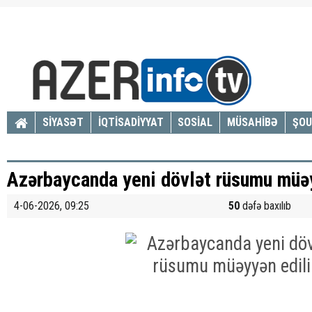
SİYASƏT
İQTİSADİYYAT
SOSİAL
MÜSAHİBƏ
ŞOU
Azərbaycanda yeni dövlət rüsumu müəy
4-06-2026, 09:25
50
dəfə baxılıb