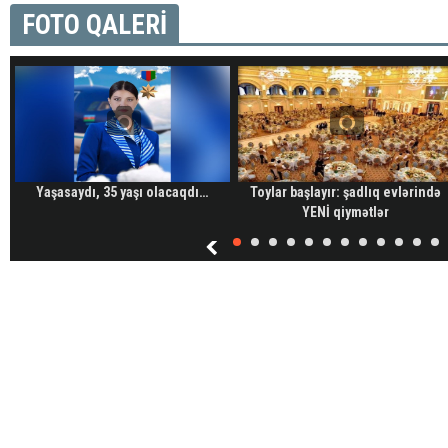
FOTO QALERİ
Yaşasaydı, 35 yaşı olacaqdı…
Toylar başlayır: şadlıq evlərində
YENİ qiymətlər