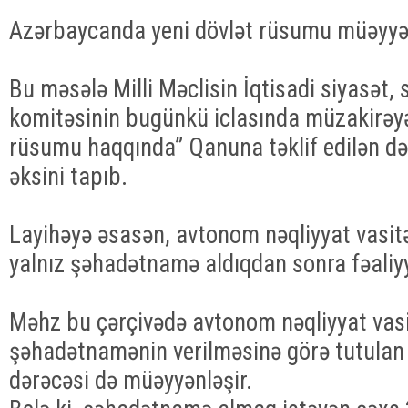
Azərbaycanda yeni dövlət rüsumu müəyyən
Bu məsələ Milli Məclisin İqtisadi siyasət,
komitəsinin bugünkü iclasında müzakirəyə
rüsumu haqqında” Qanuna təklif edilən dəy
əksini tapıb.
Layihəyə əsasən, avtonom nəqliyyat vasit
yalnız şəhadətnamə aldıqdan sonra fəaliyy
Məhz bu çərçivədə avtonom nəqliyyat vas
şəhadətnamənin verilməsinə görə tutula
dərəcəsi də müəyyənləşir.