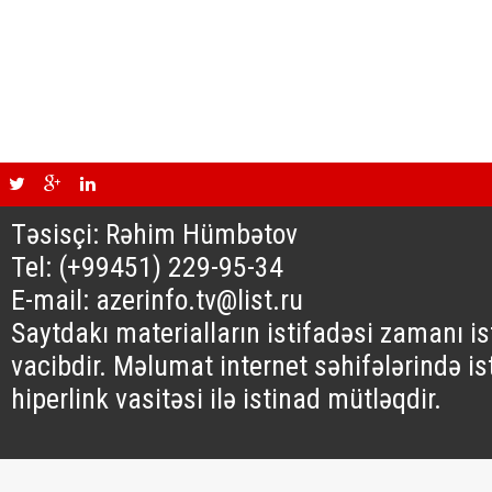
Təsisçi: Rəhim Hümbətov
Tel: (+99451) 229-95-34
E-mail: azerinfo.tv@list.ru
Saytdakı materialların istifadəsi zamanı i
vacibdir. Məlumat internet səhifələrində is
hiperlink vasitəsi ilə istinad mütləqdir.