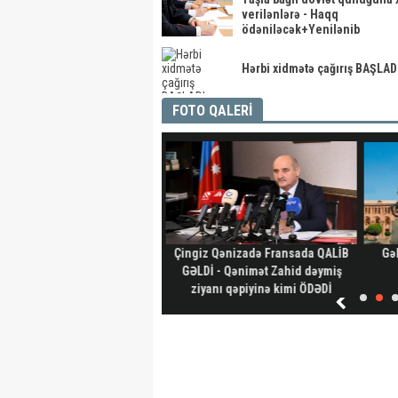
verilənlərə - Haqq
ödəniləcək+Yenilənib
Hərbi xidmətə çağırış BAŞLAD
FOTO QALERİ
hid aylıq müavinət kimlərə
Çingiz Qənizadə Fransada QALİB
Gəl
ilir? - Dövlət Komitəsindən
GƏLDİ - Qənimət Zahid dəymiş
açıqlama
ziyanı qəpiyinə kimi ÖDƏDİ