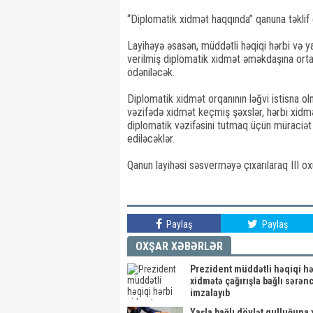
“Diplomatik xidmət haqqında” qanuna təklif 
Layihəyə əsasən, müddətli həqiqi hərbi və ya
verilmiş diplomatik xidmət əməkdaşına orta
ödəniləcək.
Diplomatik xidmət orqanının ləğvi istisna o
vəzifədə xidmət keçmiş şəxslər, hərbi xidm
diplomatik vəzifəsini tutmaq üçün müraciət 
ediləcəklər.
Qanun layihəsi səsverməyə çıxarılaraq III ox
Paylaş
Paylaş
OXŞAR XƏBƏRLƏR
Prezident müddətli həqiqi hə
xidmətə çağırışla bağlı sərə
imzalayıb
Yaşla bağlı dövlət qulluğuna 