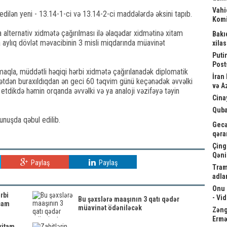
Vahi
edilən yeni - 13.14-1-ci və 13.14-2-ci maddələrdə əksini tapıb.
Komi
 alternativ xidmətə çağırılması ilə əlaqədar xidmətinə xitam
Bakı
 aylıq dövlət məvacibinin 3 misli miqdarında müavinət
xila
Puti
Post
lmaqla, müddətli həqiqi hərbi xidmətə çağırılanadək diplomatik
İran
ətdən buraxıldıqdan ən geci 60 təqvim günü keçənədək əvvəlki
və A
etdikdə həmin orqanda əvvəlki və ya analoji vəzifəyə təyin
Cina
Quba
unuşda qəbul edilib.
Gecə
qəra
Çing
Qəni
Paylaş
Paylaş
Tram
adla
Onu 
rbi
- Vi
Bu şəxslərə maaşının 3 qatı qədər
ncam
müavinət ödəniləcək
Zəngə
Ermə
xitam