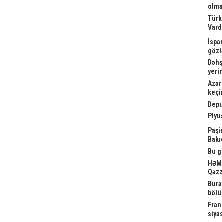
olma
Türk
Vard
İspa
gözl
Dəhş
yeri
Azər
keçi
Depu
Plyu
Paşi
Bakı
Bu g
HƏMA
Qəzz
Bura
bölü
Fran
siya