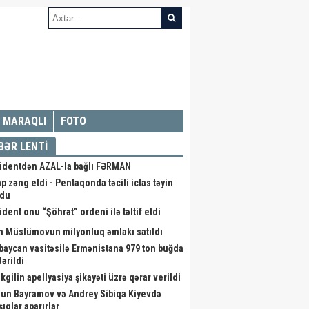
MARAQLI
FOTO
BƏR LENTİ
identdən AZAL-la bağlı FƏRMAN
p zəng etdi - Pentaqonda təcili iclas təyin
ndu
ident onu “Şöhrət” ordeni ilə təltif etdi
m Müslümovun milyonluq əmlakı satıldı
baycan vasitəsilə Ermənistana 979 ton buğda
ərildi
kgilin apellyasiya şikayəti üzrə qərar verildi
un Bayramov və Andrey Sibiqa Kiyevdə
ıqlar aparırlar