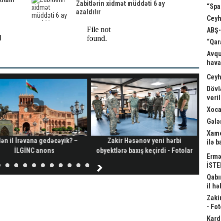
Zabitlərin xidmət müddəti 6 ay
“Spa
azaldılır
Ceyh
ABŞ-
I
“Qar
Avqu
hava
Ceyh
Dövl
veri
Xoca
Gələ
Xame
ən il İrəvana gedəcəyik? –
Zakir Həsənov yeni hərbi
Kardi
ilə 
İLGİNC anons
obyektlərə baxış keçirdi - Fotolar
a
Ermə
İSTE
Qabı
il hə
Zaki
- Fot
Kard