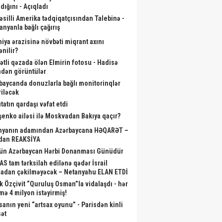
dığını - Açıqladı
əsilli Amerika tədqiqatçısından Talebinə -
anyanla bağlı çağırış
niya ərazisinə növbəti miqrant axını
ənilir?
ətli qəzada ölən Elmirin fotosu - Hadisə
ndən görüntülər
baycanda donuzlarla bağlı monitorinqlər
riləcək
tatın qardaşı vəfat etdi
şenko ailəsi ilə Moskvadan Bakıya qaçır?
nyanın adamından Azərbaycana HƏQARƏT –
dan REAKSİYA
ün Azərbaycan Hərbi Donanması Günüdür
S tam tərksilah edilənə qədər İsrail
adan çəkilməyəcək – Netanyahu ELAN ETDİ
k Özçivit “Quruluş Osman”la vidalaşdı - hər
mə 4 milyon istəyirmiş!
sanın yeni “artsax oyunu” - Parisdən kinli
sət