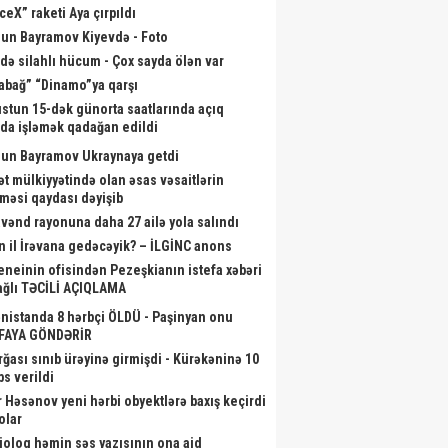
ceX” raketi Aya çırpıldı
un Bayramov Kiyevdə - Foto
də silahlı hücum - Çox sayda ölən var
abağ” “Dinamo”ya qarşı
stun 15-dək günorta saatlarında açıq
da işləmək qadağan edildi
un Bayramov Ukraynaya getdi
ət mülkiyyətində olan əsas vəsaitlərin
lməsi qaydası dəyişib
vənd rayonuna daha 27 ailə yola salındı
n il İrəvana gedəcəyik? – İLGİNC anons
neinin ofisindən Pezeşkianın istefa xəbəri
oloq həmin səs yazısının ona
Bu gün Azərbaycan Hərbi
“MyGov
bağlı TƏCİLİ AÇIQLAMA
id olmadığını - Açıqladı
Donanması Günüdür
nistanda 8 hərbçi ÖLDÜ - Paşinyan onu
FAYA GÖNDƏRİR
rğası sınıb ürəyinə girmişdi - Kürəkəninə 10
bs verildi
r Həsənov yeni hərbi obyektlərə baxış keçirdi
olar
ioloq həmin səs yazısının ona aid