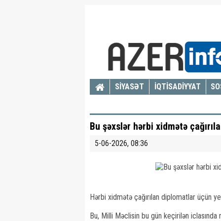
SİYASƏT
İQTİSADİYYAT
SO
Bu şəxslər hərbi xidmətə çağırıl
5-06-2026, 08:36
Hərbi xidmətə çağırılan diplomatlar üçün ye
Bu, Milli Məclisin bu gün keçirilən iclasında