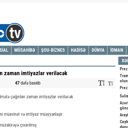
SİAL
MÜSAHİBƏ
ŞOU-BİZNES
HADİSƏ
DÜNYA
İDMAN
XƏ
Prez
an zaman imtiyazlar veriləcək
Tram
olu
47
dəfə baxılıb
Prez
Səli
Azər
gönd
ni müavinət və imtiyaz müəyyənləşir.
Arayi
Ceyh
 müzakirəyə çıxarılmış
danış