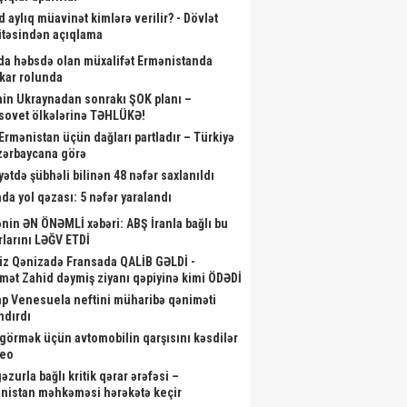
d aylıq müavinət kimlərə verilir? - Dövlət
təsindən açıqlama
da həbsdə olan müxalifət Ermənistanda
skar rolunda
nin Ukraynadan sonrakı ŞOK planı –
sovet ölkələrinə TƏHLÜKƏ!
 Ermənistan üçün dağları partladır – Türkiyə
zərbaycana görə
yətdə şübhəli bilinən 48 nəfər saxlanıldı
da yol qəzası: 5 nəfər yaralandı
nin ƏN ÖNƏMLİ xəbəri: ABŞ İranla bağlı bu
rlarını LƏĞV ETDİ
iz Qənizadə Fransada QALİB GƏLDİ -
mət Zahid dəymiş ziyanı qəpiyinə kimi ÖDƏDİ
p Venesuela neftini müharibə qəniməti
ndırdı
görmək üçün avtomobilin qarşısını kəsdilər
deo
zurla bağlı kritik qərar ərəfəsi –
nistan məhkəməsi hərəkətə keçir