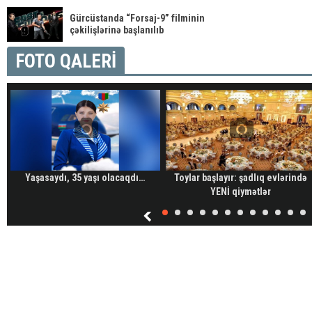
Gürcüstanda “Forsaj-9” filminin
çəkilişlərinə başlanılıb
FOTO QALERİ
Yaşasaydı, 35 yaşı olacaqdı…
Toylar başlayır: şadlıq evlərində
YENİ qiymətlər