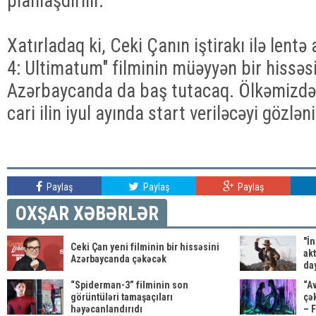
planlaşdırılır.
Xatırladaq ki, Ceki Çanın iştirakı ilə lentə 
4: Ultimatum" filminin müəyyən bir hissəsin
Azərbaycanda da baş tutacaq. Ölkəmizdək
cari ilin iyul ayında start veriləcəyi gözlənil
Paylaş
Paylaş
Paylaş
OXŞAR XƏBƏRLƏR
"İn
Ceki Çan yeni filminin bir hissəsini
ak
Azərbaycanda çəkəcək
day
“Spiderman-3” filminin son
“Av
görüntüləri tamaşaçıları
çək
həyəcanlandırıdı
– 