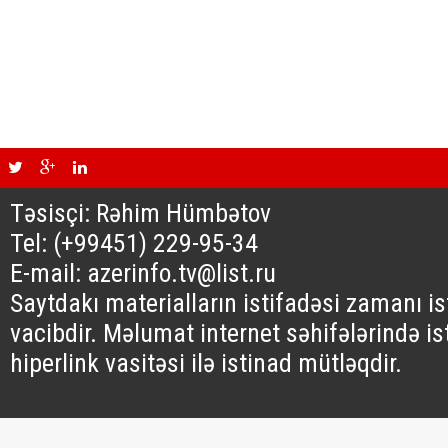
Təsisçi: Rəhim Hümbətov
Tel: (+99451) 229-95-34
E-mail: azerinfo.tv@list.ru
Saytdakı materialların istifadəsi zamanı i
vacibdir. Məlumat internet səhifələrində is
hiperlink vasitəsi ilə istinad mütləqdir.