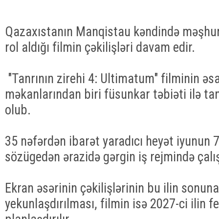
Qazaxıstanın Manqistau kəndində məşhur
rol aldığı filmin çəkilişləri davam edir.
"Tanrının zirehi 4: Ultimatum" filminin əsa
məkanlarından biri füsunkar təbiəti ilə ta
olub.
35 nəfərdən ibarət yaradıcı heyət iyunun 
sözügedən ərazidə gərgin iş rejmində çalı
Ekran əsərinin çəkilişlərinin bu ilin sonun
yekunlaşdırılması, filmin isə 2027-ci ilin 