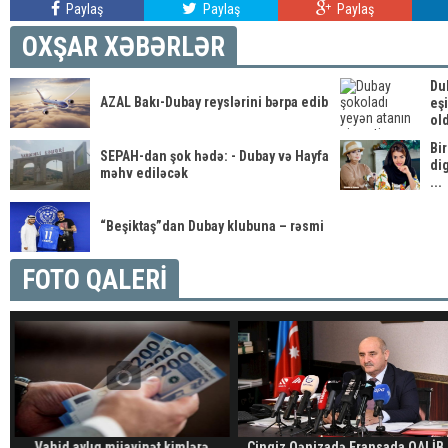
Paylaş
Paylaş
Paylaş
OXŞAR XƏBƏRLƏR
Du
AZAL Bakı-Dubay reyslərini bərpa edib
eş
old
Bir
SEPAH-dan şok hədə: - Dubay və Hayfa
dig
məhv ediləcək
...
“Beşiktaş”dan Dubay klubuna – rəsmi
FOTO QALERİ
Vahid aylıq müavinət kimlərə
Çingiz Qənizadə Fransada QALİB