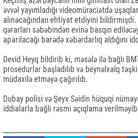
Keçmiş azərbaycanlı milli gimnast olan Z
əvvəl yayımladığı videomüraciətdə uşaqlar
alınacağından ehtiyat etdiyini bildirmişd
qərarları səbəbindən evinə basqın ediləcəy
aparılacağı barədə xəbərdarlıq aldığını id
Devid Heyq bildirib ki, məsələ ilə bağlı B
prosedurlar başladılıb və beynəlxalq təşki
müdaxilə etməyə çağırılıb.
Dubay polisi və Şeyx Səidin hüquqi nümay
iddialarla bağlı rəsmi açıqlama verilməyib