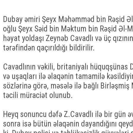
Dubay əmiri Şeyx Məhəmməd bin Rəşid Ə
oğlu Şeyx Səid bin Məktum bin Rəşid Əl
həyat yoldaşı Zeynəb Cavadlı və üç qızını
tərəfindən qaçırıldığı bildirilir.
Cavadlının vəkili, britaniyalı hüquqşünas 
və uşaqları ilə əlaqənin tamamilə kəsildiyi
sözlərinə görə, məsələ ilə bağlı Birləşmiş 
təcili müraciət olunub.
Heyq sonuncu dəfə Z.Cavadlı ilə bir gün əv
sonra isə bütün əlaqənin dayandığını qeyd 