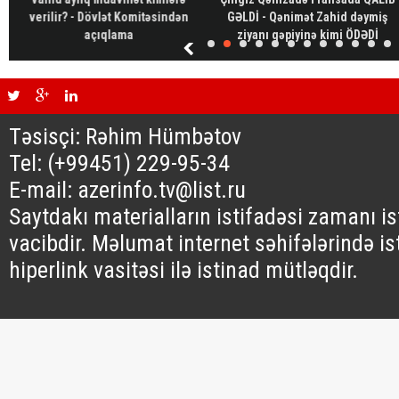
verilir? - Dövlət Komitəsindən
GƏLDİ - Qənimət Zahid dəymiş
açıqlama
ziyanı qəpiyinə kimi ÖDƏDİ
Təsisçi: Rəhim Hümbətov
Tel: (+99451) 229-95-34
E-mail: azerinfo.tv@list.ru
Saytdakı materialların istifadəsi zamanı i
vacibdir. Məlumat internet səhifələrində is
hiperlink vasitəsi ilə istinad mütləqdir.