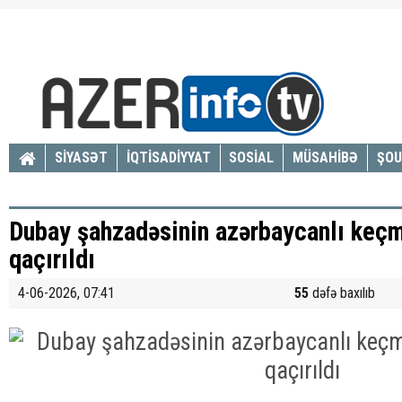
SİYASƏT
İQTİSADİYYAT
SOSİAL
MÜSAHİBƏ
ŞOU
Dubay şahzadəsinin azərbaycanlı keçmi
qaçırıldı
4-06-2026, 07:41
55
dəfə baxılıb