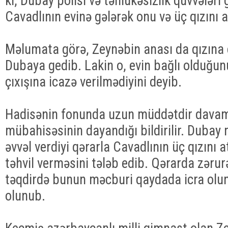
ki, Dubay polisi və təhlükəsizlik qüvvələri
Cavadlının evinə gələrək onu və üç qızını a
Məlumata görə, Zeynəbin anası da qızına
Dubaya gedib. Lakin o, evin bağlı olduğu
çıxışına icazə verilmədiyini deyib.
Hadisənin fonunda uzun müddətdir dava
mübahisəsinin dayandığı bildirilir. Dubay
əvvəl verdiyi qərarla Cavadlının üç qızını a
təhvil verməsini tələb edib. Qərarda zəru
təqdirdə bunun məcburi qaydada icra olun
olunub.