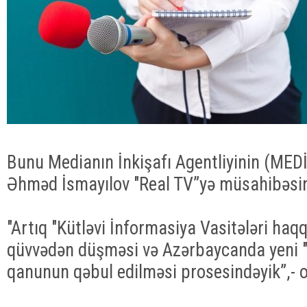
Bunu Medianın İnkişafı Agentliyinin (MEDİ
Əhməd İsmayılov "Real TV”yə müsahibəsin
"Artıq "Kütləvi İnformasiya Vasitələri ha
qüvvədən düşməsi və Azərbaycanda yeni 
qanunun qəbul edilməsi prosesindəyik”,- o 