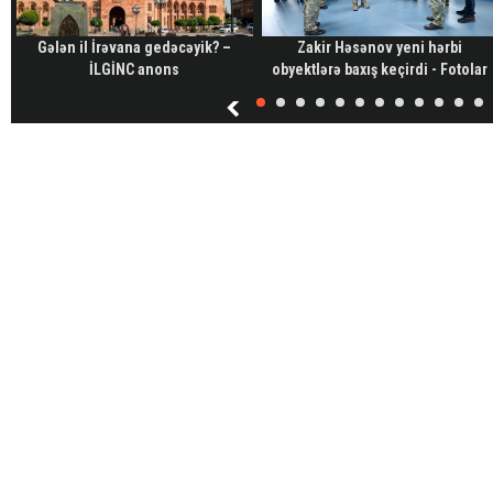
Gələn il İrəvana gedəcəyik? –
Zakir Həsənov yeni hərbi
İLGİNC anons
obyektlərə baxış keçirdi - Fotolar