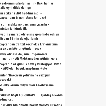
 səfərinin şifrələri açılır - Bakı hər iki
xtla eyni dildə danışır
ni spiker YENƏ həddini aşdı –
baycandan Ermənistana təhlükə?
aregin məhkəmə qarşısına çıxarılır -
nistan tarixində ilk
rvadın yanaraq ölməsinə görə həbs edilən
- Evdən 15 min də oğurlanıb
baycandan tranzit keçməklə Ermənistana
a və daş kömür göndəriləcək
vilə olmasa da, müəllif qonorarı
ilməlidir - Ali Məhkəmədən mühüm qərar
baycanın 44 günlük savaş strategiyası kitab
 – ABŞ-dən böyük araşdırma-Foto
nilər “Naxçıvan yolu”na nə vaxt pul
ləyəcək?
əz ölkələrinin milyardları Azərbaycana
lir
 virusla bağlı XƏBƏRDARLIQ - Qardaş ölkənin
ədinə çatır
rlər ABŞ-nin onlarla böyük maliyyə şirkətinə