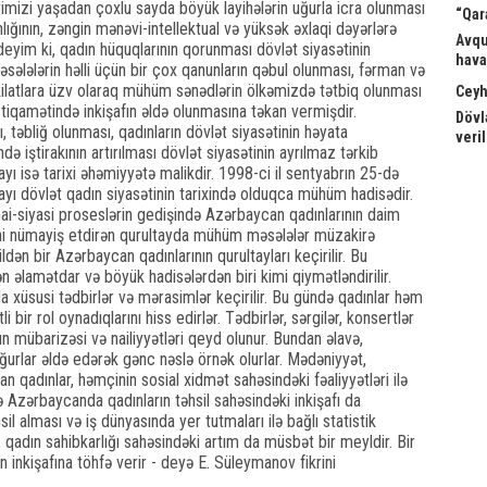
imizi yaşadan çoxlu sayda böyük layihələrin uğurla icra olunması
“Qar
ğının, zəngin mənəvi-intellektual və yüksək əxlaqi dəyərlərə
Avqu
eyim ki, qadın hüquqlarının qorunması dövlət siyasətinin
hava
məsələlərin həlli üçün bir çox qanunların qəbul olunması, fərman və
ilatlara üzv olaraq mühüm sənədlərin ölkəmizdə tətbiq olunması
Ceyh
stiqamətində inkişafın əldə olunmasına təkan vermişdir.
Dövl
təbliğ olunması, qadınların dövlət siyasətinin həyata
veri
ə iştirakının artırılması dövlət siyasətinin ayrılmaz tərkib
tayı isə tarixi əhəmiyyətə malikdir. 1998-ci il sentyabrın 25-də
tayı dövlət qadın siyasətinin tarixində olduqca mühüm hadisədir.
i-siyasi proseslərin gedişində Azərbaycan qadınlarının daim
rini nümayiş etdirən qurultayda mühüm məsələlər müzakirə
dən bir Azərbaycan qadınlarının qurultayları keçirilir. Bu
n əlamətdar və böyük hadisələrdən biri kimi qiymətləndirilir.
 xüsusi tədbirlər və mərasimlər keçirilir. Bu gündə qadınlar həm
bir rol oynadıqlarını hiss edirlər. Tədbirlər, sərgilər, konsertlər
rın mübarizəsi və nailiyyətləri qeyd olunur. Bundan əlavə,
ğurlar əldə edərək gənc nəslə örnək olurlar. Mədəniyyət,
n qadınlar, həmçinin sosial xidmət sahəsindəki fəaliyyətləri ilə
də Azərbaycanda qadınların təhsil sahəsindəki inkişafı da
sil alması və iş dünyasında yer tutmaları ilə bağlı statistik
, qadın sahibkarlığı sahəsindəki artım da müsbət bir meyldir. Bir
n inkişafına töhfə verir - deyə E. Süleymanov fikrini