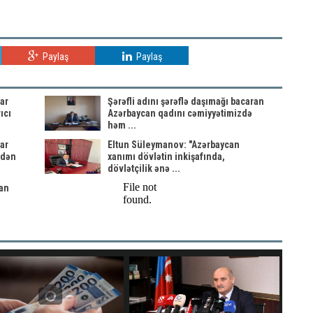
Paylaş
Paylaş
ar
Şərəfli adını şərəflə daşımağı bacaran
ıcı
Azərbaycan qadını cəmiyyətimizdə
həm ...
ar
Eltun Süleymanov: "Azərbaycan
ndən
xanımı dövlətin inkişafında,
dövlətçilik ənə ...
an