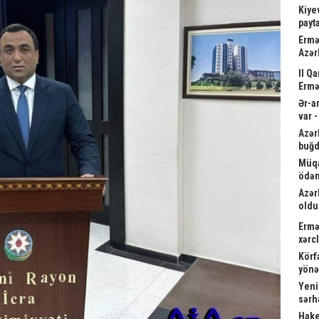
Kiyev
payta
Ermə
Azər
II Q
Ermə
Ər-a
var 
Azər
buğd
Müqa
ödən
Azər
oldu
Ermə
xərc
Körf
yönə
Yeni
sərh
Hake