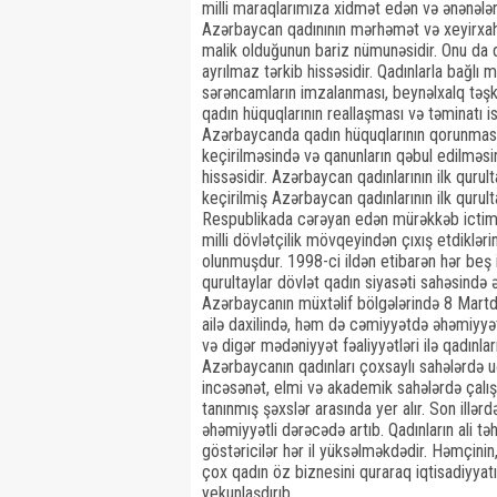
milli maraqlarımıza xidmət edən və ənənələr
Azərbaycan qadınının mərhəmət və xeyirxahlı
malik olduğunun bariz nümunəsidir. Onu da d
ayrılmaz tərkib hissəsidir. Qadınlarla bağlı 
sərəncamların imzalanması, beynəlxalq təşk
qadın hüquqlarının reallaşması və təminatı i
Azərbaycanda qadın hüquqlarının qorunması, 
keçirilməsində və qanunların qəbul edilməsind
hissəsidir. Azərbaycan qadınlarının ilk qurul
keçirilmiş Azərbaycan qadınlarının ilk qurul
Respublikada cərəyan edən mürəkkəb ictima
milli dövlətçilik mövqeyindən çıxış etdiklə
olunmuşdur. 1998-ci ildən etibarən hər beş il
qurultaylar dövlət qadın siyasəti sahəsində ə
Azərbaycanın müxtəlif bölgələrində 8 Martda
ailə daxilində, həm də cəmiyyətdə əhəmiyyətli 
və digər mədəniyyət fəaliyyətləri ilə qadınla
Azərbaycanın qadınları çoxsaylı sahələrdə u
incəsənət, elmi və akademik sahələrdə çalışa
tanınmış şəxslər arasında yer alır. Son illər
əhəmiyyətli dərəcədə artıb. Qadınların ali təh
göstəricilər hər il yüksəlməkdədir. Həmçinin
çox qadın öz biznesini quraraq iqtisadiyyatı
yekunlaşdırıb.