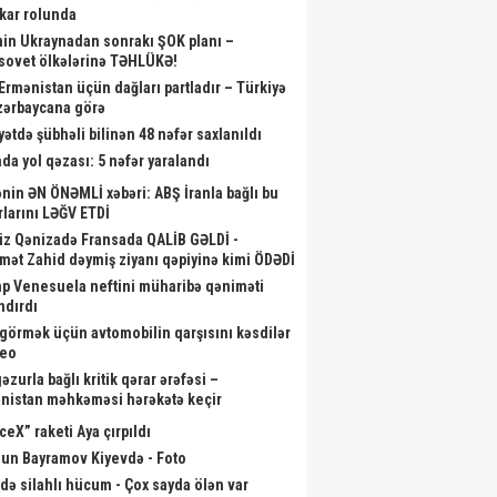
skar rolunda
nin Ukraynadan sonrakı ŞOK planı –
sovet ölkələrinə TƏHLÜKƏ!
 Ermənistan üçün dağları partladır – Türkiyə
zərbaycana görə
yətdə şübhəli bilinən 48 nəfər saxlanıldı
da yol qəzası: 5 nəfər yaralandı
nin ƏN ÖNƏMLİ xəbəri: ABŞ İranla bağlı bu
rlarını LƏĞV ETDİ
iz Qənizadə Fransada QALİB GƏLDİ -
mət Zahid dəymiş ziyanı qəpiyinə kimi ÖDƏDİ
p Venesuela neftini müharibə qəniməti
ndırdı
görmək üçün avtomobilin qarşısını kəsdilər
deo
zurla bağlı kritik qərar ərəfəsi –
nistan məhkəməsi hərəkətə keçir
ceX” raketi Aya çırpıldı
un Bayramov Kiyevdə - Foto
də silahlı hücum - Çox sayda ölən var