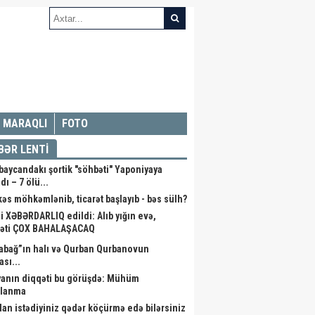
MARAQLI
FOTO
BƏR LENTİ
baycandakı şortik "söhbəti" Yaponiyaya
dı – 7 ölü...
kəs möhkəmlənib, ticarət başlayıb - bəs sülh?
li XƏBƏRDARLIQ edildi: Alıb yığın evə,
əti ÇOX BAHALAŞACAQ
abağ”ın halı və Qurban Qurbanovun
ası...
anın diqqəti bu görüşdə: Mühüm
alanma
dan istədiyiniz qədər köçürmə edə bilərsiniz