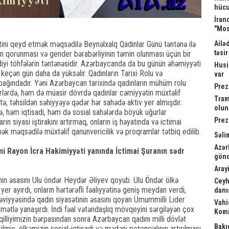
hücu
İrand
"Mos
Ailə
tini qeyd etmək məqsədilə Beynəlxalq Qadınlar Günü təntənə ilə
təsi
rının qorunması və gender bərabərliyinin təmin olunması üçün bir
diyi töhfələrin təntənəsidir. Azərbaycanda da bu günün əhəmiyyəti
Husi
keçən gün daha da yüksəlir. Qadınların Tarixi Rolu və
var
ağındadır. Yəni Azərbaycan tarixində qadınların mühüm rolu
Prez
ərdə, həm də müasir dövrdə qadınlar cəmiyyətin müxtəlif
Tram
, təhsildən səhiyyəyə qədər hər sahədə aktiv yer almışdır.
olu
, həm iqtisadi, həm də sosial sahələrdə böyük uğurlar
Prez
n siyasi iştirakını artırmaq, onların iş həyatında və ictimai
mək məqsədilə müxtəlif qanunvericilik və proqramlar tətbiq edilib.
Səli
Azər
i Rayon İcra Hakimiyyəti yanında İctimai Şuranın sədr
gönd
Arayi
nin əsasını Ulu öndər Heydər Əliyev qoyub. Ulu Öndər ölkə
Ceyh
yer ayırdı, onların hərtərəfli fəaliyyətinə geniş meydan verdi,
danış
səviyyəsində qadın siyasətinin əsasını qoyan Ümummilli Lider
Vahi
ətlə yanaşırdı. İndi fəal vətəndaşlıq mövqeyini sərgiləyən çox
Komi
lliyimizin bərpasından sonra Azərbaycan qadını milli dövlət
Bakı
ilmiş, ölkəmizin sosial-iqtisadi və mədəni potensialının artırılması