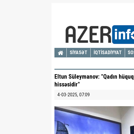
SİYASƏT
İQTİSADİYYAT
SO
Eltun Süleymanov: "Qadın hüquql
hissəsidir"
4-03-2025, 07:09