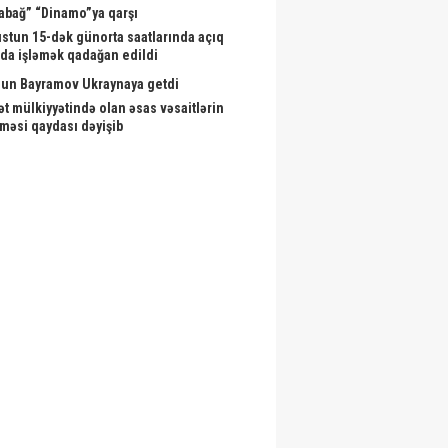
abağ” “Dinamo”ya qarşı
stun 15-dək günorta saatlarında açıq
da işləmək qadağan edildi
un Bayramov Ukraynaya getdi
ət mülkiyyətində olan əsas vəsaitlərin
lməsi qaydası dəyişib
BÜTÜN XƏBƏRLƏR