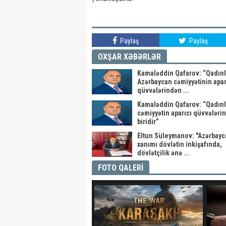
Paylaş
Paylaş
OXŞAR XƏBƏRLƏR
Kamaləddin Qafarov: “Qadınl
Azərbaycan cəmiyyətinin apar
qüvvələrindən ...
Kamaləddin Qafarov: “Qadınl
cəmiyyətin aparıcı qüvvələri
biridir”
Eltun Süleymanov: "Azərbayc
xanımı dövlətin inkişafında,
dövlətçilik ənə ...
FOTO QALERİ