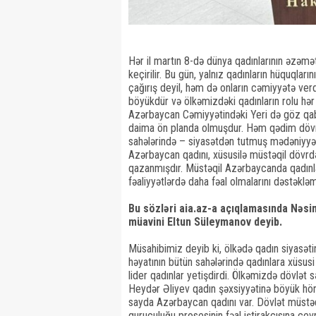
Hər il martın 8-də dünya qadınlarının əzəmə
keçirilir. Bu gün, yalnız qadınların hüquqla
çağırış deyil, həm də onların cəmiyyətə ver
böyükdür və ölkəmizdəki qadınların rolu hər 
Azərbaycan Cəmiyyətindəki Yeri də göz qab
daima ön planda olmuşdur. Həm qədim dövrl
sahələrində – siyasətdən tutmuş mədəniyyətə
Azərbaycan qadını, xüsusilə müstəqil dövrdə
qazanmışdır. Müstəqil Azərbaycanda qadınları
fəaliyyətlərdə daha fəal olmalarını dəstəklə
Bu sözləri aia.az-a açıqlamasında Nəsim
müavini Eltun Süleymanov deyib.
Müsahibimiz deyib ki, ölkədə qadın siyasəti
həyatının bütün sahələrində qadınlara xüsusi 
lider qadınlar yetişdirdi. Ölkəmizdə dövlət 
Heydər Əliyev qadın şəxsiyyətinə böyük hörm
sayda Azərbaycan qadını var. Dövlət müstəqi
quruculuğu prosesinin fəal iştirakçısına çevr