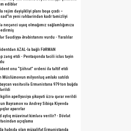
m ediblər
a rejim dəyişikliyi planı boşa çıxdı –
sad"ın yeni rəhbərindən kadr təmizliyi
də neçənci uşaq olmağımız sağlamlığımıza
r edirmiş
lər Səudiyyə Ərəbistanını vurdu - Yaralılar
identdən AZAL-la bağlı FƏRMAN
p zəng etdi - Pentaqonda təcili iclas təyin
ndu
ident onu “Şöhrət” ordeni ilə təltif etdi
m Müslümovun milyonluq əmlakı satıldı
baycan vasitəsilə Ermənistana 979 ton buğda
ərildi
kgilin apellyasiya şikayəti üzrə qərar verildi
un Bayramov və Andrey Sibiqa Kiyevdə
ıqlar aparırlar
d aylıq müavinət kimlərə verilir? - Dövlət
təsindən açıqlama
da həbsdə olan müxalifət Ermənistanda