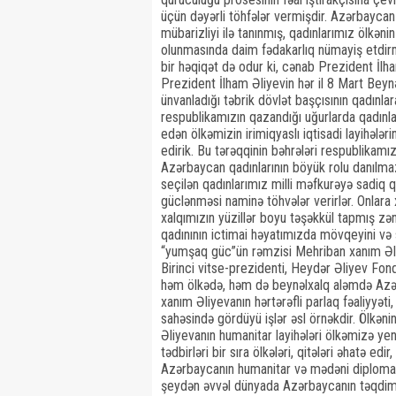
üçün dəyərli töhfələr vermişdir. Azərbaycan
mübarizliyi ilə tanınmış, qadınlarımız ölkənin
olunmasında daim fədakarlıq nümayiş etdirm
bir həqiqət də odur ki, cənab Prezident İl
Prezident İlham Əliyevin hər il 8 Mart Beyn
ünvanladığı təbrik dövlət başçısının qadınla
respublikamızın qazandığı uğurlarda qadınla
edən ölkəmizin irimiqyaslı iqtisadi layihələri
edirik. Bu tərəqqinin bəhrələri respublikamız
Azərbaycan qadınlarının böyük rolu danılma
seçilən qadınlarımız milli məfkurəyə sadiq
güclənməsi naminə töhvələr verirlər. Onlara 
xalqımızın yüzillər boyu təşəkkül tapmış zə
qadınının ictimai həyatımızda mövqeyini və 
“yumşaq güc”ün rəmzisi Mehriban xanım Əl
Birinci vitse-prezidenti, Heydər Əliyev Fond
həm ölkədə, həm də beynəlxalq aləmdə Azər
xanım Əliyevanın hərtərəfli parlaq fəaliyyət
sahəsində gördüyü işlər əsl örnəkdir. Ölkə
Əliyevanın humanitar layihələri ölkəmizə yen
tədbirləri bir sıra ölkələri, qitələri əhatə ed
Azərbaycanın humanitar və mədəni diplomatiy
şeydən əvvəl dünyada Azərbaycanın təqdimatı v