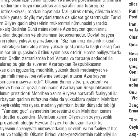
xila
 qadını tarix boyu müqəddəs ana şərəfini uca tutaraq öz
 ictimai-siyasi, mədəni həyatında fəal iştirak etmiş, dövlətin idarə
Puti
Post
əklə yanaşı döyüş meydanlarında da şücaət göstərmişdir. Tarixi
ham Əliyev qadın siyasətinin mükəmməl nümunəsini yaradıb.
İran
əlxalq Qadınlar Günü münasibətilə Azərbaycan qadınlarına
və A
ra olan diqqətinin və ehtiramının təcəssümüdür. Dövlət başçısı
Cina
rın rolunu yüksək qiymətləndirir: “Biz hamımız dinamik inkişaf
Quba
n iştirakçısı kimi əldə etdiyi yüksək göstəricilərlə haqlı olaraq fəxr
ın hər bir guşəsində özünü aydın hiss etdirir. Həmin nailiyyətlərdə
Gecə
zdır. Qədim zamanlardan bəri Vətənə və torpağa sədaqəti ilə
qəra
 qalaraq bu gün də suveren Azərbaycan Respublikasının
Çing
xas olan işguzarlıq, müdriklik, yüksək daxili mədəniyyət və
Qəni
ngin milli-mənəvi sərvətlərinə sədaqət müasir Azərbaycan
Tram
simasını müəyyən edir”. Ölkənin Birinci vitse-prezidenti və
adla
iyeva buna ən gözəl nümunədir. Azərbaycan Respublikasının
Onu 
unun prezidenti Mehriban xanım Əliyeva hərtərəfli fəaliyyəti ilə
- Vi
baycan qadının nüfuzunu daha da yüksəklərə qaldırır. Mehriban
i, xeyirxahlıq missiyası, mədəniyyətimizin bütün dünyada təbliği
Zəngə
nin “Yumşaq güc” siyasətinin təcəssümü olan Mehriban xanım
Ermə
i dostlar qazandırır. Mehriban xanım Əliyevanın xeyriyyəçilik
“Spa
ir, prezidenti olduğu Heydər Əliyev Fondu uzun illərdir ki,
Ceyh
asının səlahiyyətli nümayəndəsinə çevrilib və bu fəaliyyət hər
ə təbliğidir. Ölkənin Birinci vitse-prezidentinin rəhbərliyi ilə
ABŞ-