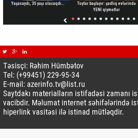
Yaşasaydı, 35 yaşı olacaqdı…
Toylar başlayır: şadlıq evlərində
YENİ qiymətlər
Təsisçi: Rəhim Hümbətov
Tel: (+99451) 229-95-34
E-mail: azerinfo.tv@list.ru
Saytdakı materialların istifadəsi zamanı i
vacibdir. Məlumat internet səhifələrində is
hiperlink vasitəsi ilə istinad mütləqdir.