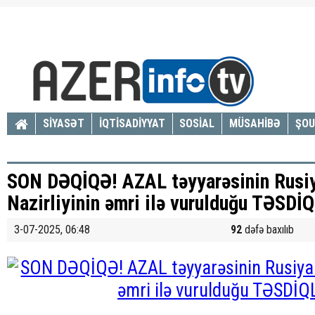
SİYASƏT
İQTİSADİYYAT
SOSİAL
MÜSAHİBƏ
ŞOU
SON DƏQİQƏ! AZAL təyyarəsinin Rusi
Nazirliyinin əmri ilə vurulduğu TƏSD
3-07-2025, 06:48
92
dəfə baxılıb