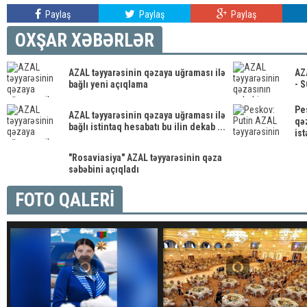
Paylaş
Paylaş
Paylaş
OXŞAR XƏBƏRLƏR
AZAL təyyarəsinin qəzaya uğraması ilə
AZ
bağlı yeni açıqlama
- 
Pe
AZAL təyyarəsinin qəzaya uğraması ilə
qə
bağlı istintaq hesabatı bu ilin dekab ...
ist
"Rosaviasiya" AZAL təyyarəsinin qəza
səbəbini açıqladı
FOTO QALERİ