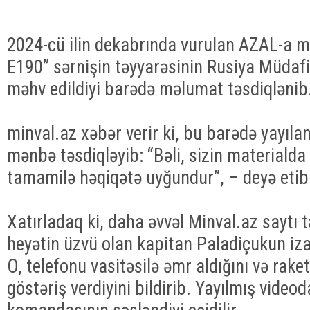
2024-cü ilin dekabrında vurulan AZAL-a 
E190” sərnişin təyyarəsinin Rusiya Müdafiə
məhv edildiyi barədə məlumat təsdiqlənib
minval.az xəbər verir ki, bu barədə yayıl
mənbə təsdiqləyib: “Bəli, sizin materialda
tamamilə həqiqətə uyğundur”, – deyə etiba
Xatırladaq ki, daha əvvəl Minval.az saytı 
heyətin üzvü olan kapitan Paladiçukun iza
O, telefonu vasitəsilə əmr aldığını və rak
göstəriş verdiyini bildirib. Yayılmış videod