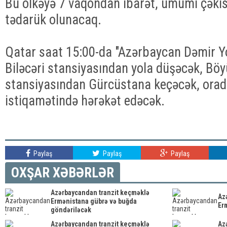
Bu ölkəyə 7 vaqondan ibarət, ümumi çəkis
tədarük olunacaq.
Qatar saat 15:00-da "Azərbaycan Dəmir Yo
Biləcəri stansiyasından yola düşəcək, Böy
stansiyasından Gürcüstana keçəcək, orad
istiqamətində hərəkət edəcək.
Paylaş
Paylaş
Paylaş
OXŞAR XƏBƏRLƏR
Azərbaycandan tranzit keçməklə
Az
Ermənistana gübrə və buğda
Er
göndəriləcək
Azərbaycandan tranzit keçməklə
Az