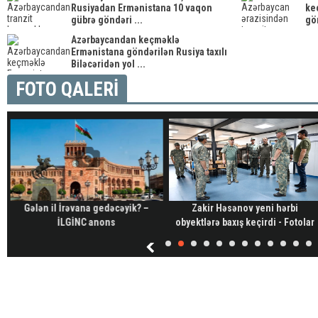
Rusiyadan Ermənistana 10 vaqon
ke
gübrə göndəri ...
gön
Azərbaycandan keçməklə
Ermənistana göndərilən Rusiya taxılı
Biləcəridən yol ...
FOTO QALERİ
Gələn il İrəvana gedəcəyik? –
Zakir Həsənov yeni hərbi
İLGİNC anons
obyektlərə baxış keçirdi - Fotolar