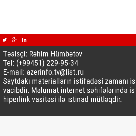
Təsisçi: Rəhim Hümbətov
Tel: (+99451) 229-95-34
E-mail: azerinfo.tv@list.ru
Saytdakı materialların istifadəsi zamanı i
vacibdir. Məlumat internet səhifələrində is
hiperlink vasitəsi ilə istinad mütləqdir.