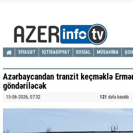
SİYASƏT
İQTİSADİYYAT
SOSİAL
MÜSAHİBƏ
ŞOU
Azərbaycandan tranzit keçməklə Ermə
göndəriləcək
15-06-2026, 07:32
121
dəfə baxılıb