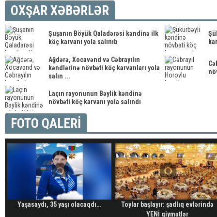
OXŞAR XƏBƏRLƏR
Şuşanın Böyük Qaladərəsi kəndinə ilk
Şü
köç karvanı yola salınıb
kar
Ağdərə, Xocavənd və Cəbrayılın
Cə
kəndlərinə növbəti köç karvanları yola
növ
salın ...
Laçın rayonunun Bəylik kəndinə
növbəti köç karvanı yola salındı
FOTO QALERİ
Yaşasaydı, 35 yaşı olacaqdı…
Toylar başlayır: şadlıq evlərində
YENİ qiymətlər