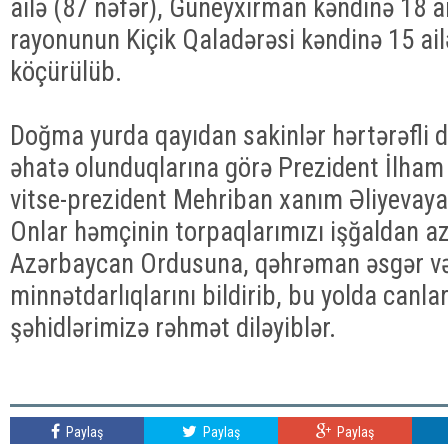
ailə (87 nəfər), Güneyxırman kəndinə 18 ai
rayonunun Kiçik Qaladərəsi kəndinə 15 ail
köçürülüb.
Doğma yurda qayıdan sakinlər hərtərəfli dö
əhatə olunduqlarına görə Prezident İlham 
vitse-prezident Mehriban xanım Əliyevaya 
Onlar həmçinin torpaqlarımızı işğaldan a
Azərbaycan Ordusuna, qəhrəman əsgər və
minnətdarlıqlarını bildirib, bu yolda canl
şəhidlərimizə rəhmət diləyiblər.
Paylaş
Paylaş
Paylaş