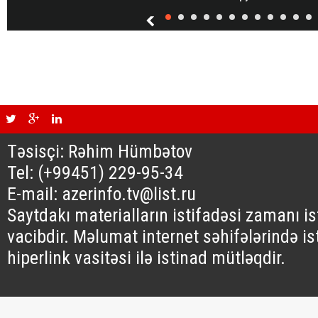
Təsisçi: Rəhim Hümbətov
Tel: (+99451) 229-95-34
E-mail: azerinfo.tv@list.ru
Saytdakı materialların istifadəsi zamanı i
vacibdir. Məlumat internet səhifələrində is
hiperlink vasitəsi ilə istinad mütləqdir.