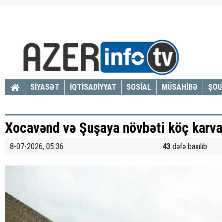
SİYASƏT
İQTİSADİYYAT
SOSİAL
MÜSAHİBƏ
ŞOU
Xocavənd və Şuşaya növbəti köç karvan
8-07-2026, 05:36
43
dəfə baxılıb