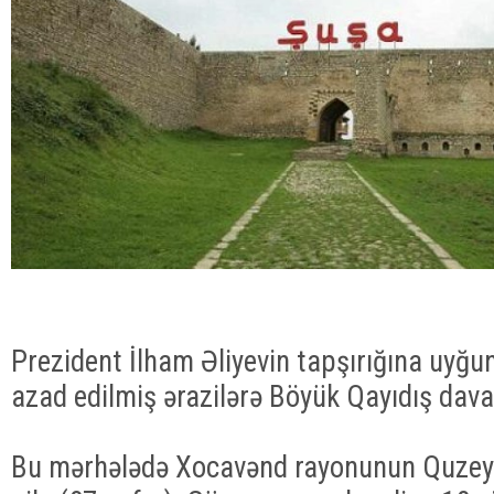
Prezident İlham Əliyevin tapşırığına uyğu
azad edilmiş ərazilərə Böyük Qayıdış davam
Bu mərhələdə Xocavənd rayonunun Quzey