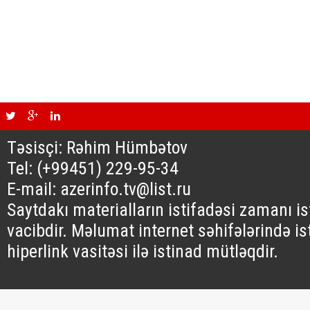
Təsisçi: Rəhim Hümbətov
Tel: (+99451) 229-95-34
E-mail: azerinfo.tv@list.ru
Saytdakı materialların istifadəsi zamanı i
vacibdir. Məlumat internet səhifələrində is
hiperlink vasitəsi ilə istinad mütləqdir.