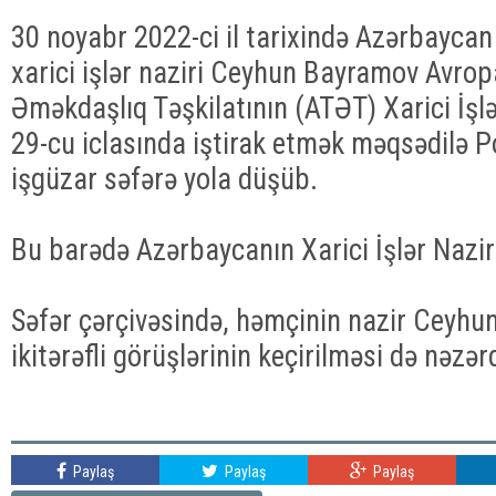
30 noyabr 2022-ci il tarixində Azərbaycan
xarici işlər naziri Ceyhun Bayramov Avrop
Əməkdaşlıq Təşkilatının (ATƏT) Xarici İşlə
29-cu iclasında iştirak etmək məqsədilə 
işgüzar səfərə yola düşüb.
Bu barədə Azərbaycanın Xarici İşlər Nazirli
Səfər çərçivəsində, həmçinin nazir Ceyh
ikitərəfli görüşlərinin keçirilməsi də nəzər
Paylaş
Paylaş
Paylaş