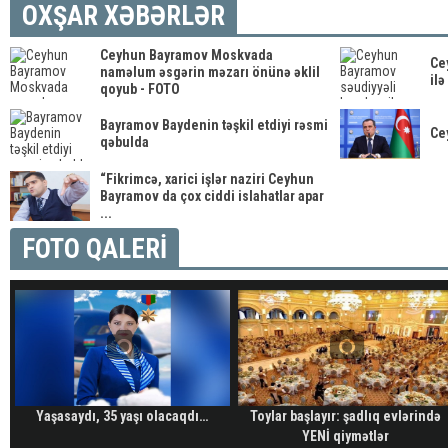
OXŞAR XƏBƏRLƏR
Ceyhun Bayramov Moskvada
Ce
naməlum əsgərin məzarı önünə əklil
il
qoyub - FOTO
Bayramov Baydenin təşkil etdiyi rəsmi
Ce
qəbulda
“Fikrimcə, xarici işlər naziri Ceyhun
Bayramov da çox ciddi islahatlar apar
...
FOTO QALERİ
Yaşasaydı, 35 yaşı olacaqdı…
Toylar başlayır: şadlıq evlərində
YENİ qiymətlər