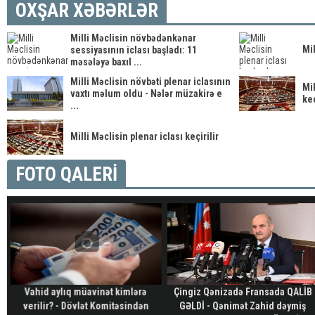
OXŞAR XƏBƏRLƏR
Milli Məclisin növbədənkənar
Mil
sessiyasının iclası başladı: 11
məsələyə baxıl ...
Milli Məclisin növbəti plenar iclasının
Mil
vaxtı məlum oldu - Nələr müzakirə e
keç
...
Milli Məclisin plenar iclası keçirilir
FOTO QALERİ
Vahid aylıq müavinət kimlərə
Çingiz Qənizadə Fransada QALİB
verilir? - Dövlət Komitəsindən
GƏLDİ - Qənimət Zahid dəymiş