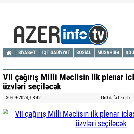
SİYASƏT
İQTİSADİYYAT
SOSİAL
MÜSAHİBƏ
ŞOU
VII çağırış Milli Məclisin ilk plenar i
üzvləri seçiləcək
30-09-2024, 08:42
150
dəfə baxılıb