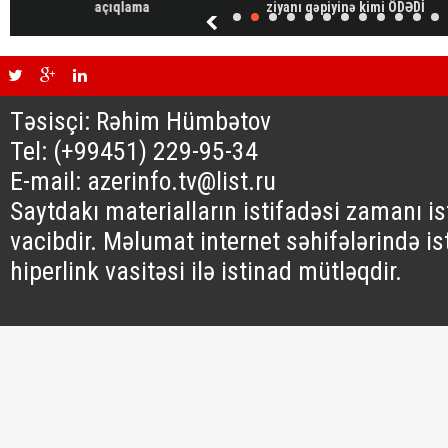
açıqlama
ziyanı qəpiyinə kimi ÖDƏDİ
Təsisçi: Rəhim Hümbətov
Tel: (+99451) 229-95-34
E-mail: azerinfo.tv@list.ru
Saytdakı materialların istifadəsi zamanı i
vacibdir. Məlumat internet səhifələrində is
hiperlink vasitəsi ilə istinad mütləqdir.