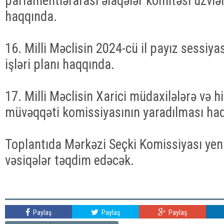
parlamentlərarası əlaqələr komitəsi üzvlər
haqqında.
16. Milli Məclisin 2024-cü il payız sessiya
işləri planı haqqında.
17. Milli Məclisin Xarici müdaxilələrə və h
müvəqqəti komissiyasının yaradılması ha
Toplantıda Mərkəzi Seçki Komissiyası yeni
vəsiqələr təqdim edəcək.
Paylaş
Paylaş
Paylaş