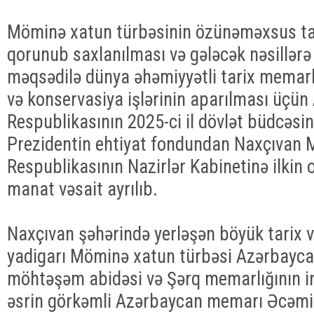
Möminə xatun türbəsinin özünəməxsus ta
qorunub saxlanılması və gələcək nəsillərə
məqsədilə dünya əhəmiyyətli tarix memar
və konservasiya işlərinin aparılması üçü
Respublikasının 2025-ci il dövlət büdcəs
Prezidentin ehtiyat fondundan Naxçıvan 
Respublikasının Nazirlər Kabinetinə ilkin 
manat vəsait ayrılıb.
Naxçıvan şəhərində yerləşən böyük tarix 
yadigarı Möminə xatun türbəsi Azərbaycan
möhtəşəm abidəsi və Şərq memarlığının inci
əsrin görkəmli Azərbaycan memarı Əcəmi