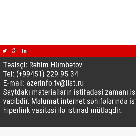
Təsisçi: Rəhim Hümbətov
Tel: (+99451) 229-95-34
E-mail: azerinfo.tv@list.ru
Saytdakı materialların istifadəsi zamanı i
vacibdir. Məlumat internet səhifələrində is
hiperlink vasitəsi ilə istinad mütləqdir.