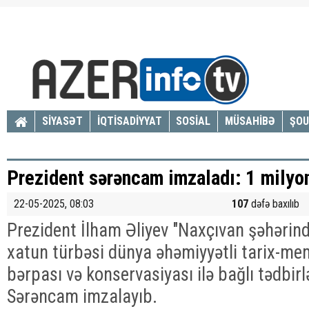
SİYASƏT
İQTİSADİYYAT
SOSİAL
MÜSAHİBƏ
ŞOU
Prezident sərəncam imzaladı: 1 milyon
22-05-2025, 08:03
107
dəfə baxılıb
Prezident İlham Əliyev "Naxçıvan şəhərin
xatun türbəsi dünya əhəmiyyətli tarix-me
bərpası və konservasiyası ilə bağlı tədbir
Sərəncam imzalayıb.