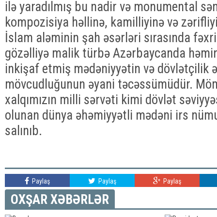
ilə yaradılmış bu nadir və monumental sə
kompozisiya həllinə, kamilliyinə və zərifli
İslam aləminin şah əsərləri sırasında fəxri 
gözəlliyə malik türbə Azərbaycanda həmi
inkişaf etmiş mədəniyyətin və dövlətçilik 
mövcudluğunun əyani təcəssümüdür. Möm
xalqımızın milli sərvəti kimi dövlət səviy
olunan dünya əhəmiyyətli mədəni irs nümu
salınıb.
Paylaş
Paylaş
Paylaş
OXŞAR XƏBƏRLƏR