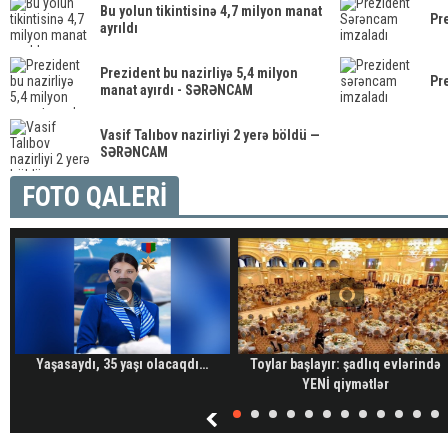
Bu yolun tikintisinə 4,7 milyon manat
Pr
ayrıldı
Prezident bu nazirliyə 5,4 milyon
Pr
manat ayırdı - SƏRƏNCAM
Vasif Talıbov nazirliyi 2 yerə böldü —
SƏRƏNCAM
FOTO QALERİ
Yaşasaydı, 35 yaşı olacaqdı…
Toylar başlayır: şadlıq evlərində
YENİ qiymətlər