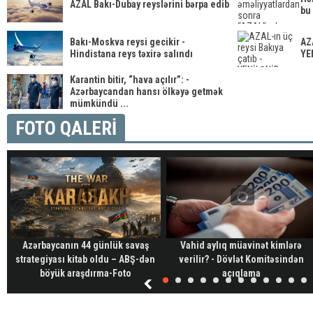
AZAL Bakı-Dubay reyslərini bərpa edib
bu 
Bakı-Moskva reysi gecikir -
AZA
Hindistana reys təxirə salındı
YE
Karantin bitir, “hava açılır”: -
Azərbaycandan hansı ölkəyə getmək
mümkündü ...
FOTO QALERİ
Azərbaycanın 44 günlük savaş
Vahid aylıq müavinət kimlərə
strategiyası kitab oldu – ABŞ-dən
verilir? - Dövlət Komitəsindən
böyük araşdırma-Foto
açıqlama