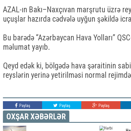
AZAL-ın Bakı–Naxçıvan marşrutu üzrə rey
uçuşlar hazırda cədvələ uyğun şəkildə icra 
Bu barədə “Azərbaycan Hava Yolları” QSC
məlumat yayıb.
Qeyd edək ki, bölgədə hava şəraitinin sa
reyslərin yerinə yetirilməsi normal rejimdə
Paylaş
Paylaş
Paylaş
OXŞAR XƏBƏRLƏR
Hə