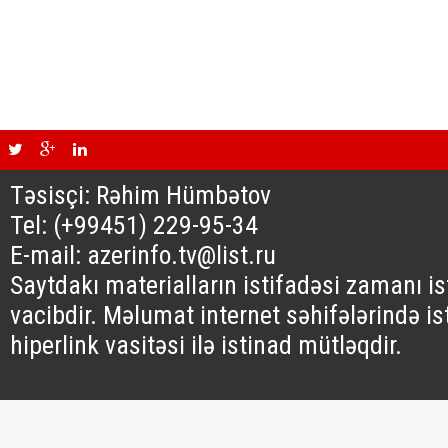
Təsisçi: Rəhim Hümbətov
Tel: (+99451) 229-95-34
E-mail: azerinfo.tv@list.ru
Saytdakı materialların istifadəsi zamanı i
vacibdir. Məlumat internet səhifələrində is
hiperlink vasitəsi ilə istinad mütləqdir.