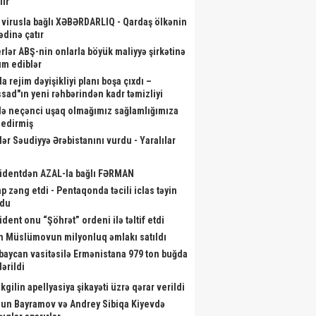
lir
 virusla bağlı XƏBƏRDARLIQ - Qardaş ölkənin
ədinə çatır
rlər ABŞ-nin onlarla böyük maliyyə şirkətinə
m ediblər
a rejim dəyişikliyi planı boşa çıxdı –
sad"ın yeni rəhbərindən kadr təmizliyi
ən il İrəvana gedəcəyik? –
Zakir Həsənov yeni hərbi
Kardio
İLGİNC anons
obyektlərə baxış keçirdi - Fotolar
a
də neçənci uşaq olmağımız sağlamlığımıza
r edirmiş
lər Səudiyyə Ərəbistanını vurdu - Yaralılar
identdən AZAL-la bağlı FƏRMAN
p zəng etdi - Pentaqonda təcili iclas təyin
ndu
ident onu “Şöhrət” ordeni ilə təltif etdi
m Müslümovun milyonluq əmlakı satıldı
baycan vasitəsilə Ermənistana 979 ton buğda
ərildi
kgilin apellyasiya şikayəti üzrə qərar verildi
un Bayramov və Andrey Sibiqa Kiyevdə