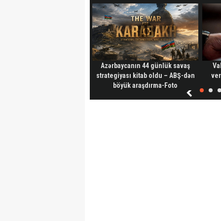
Azərbaycanın 44 günlük savaş
Va
strategiyası kitab oldu – ABŞ-dən
ver
böyük araşdırma-Foto