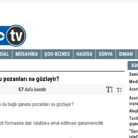
SİAL
MÜSAHİBƏ
ŞOU-BİZNES
HADİSƏ
DÜNYA
İDMAN
XƏ
Sami
u pozanları nə gözləyir?
Medi
57
dəfə baxılıb
Azər
Azər
sıçra
Atəş
Təci
i formasına dair tələblərə əməl edilməsi qanunvericilik
qiym
“Qar
istef