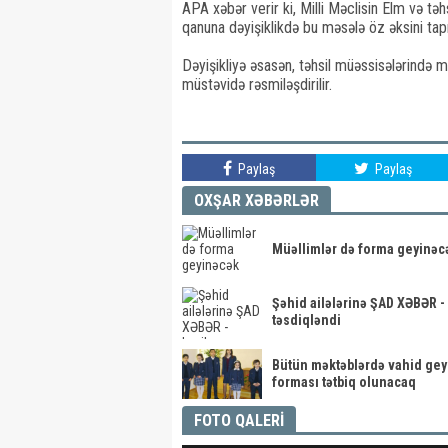
APA xəbər verir ki, Milli Məclisin Elm və tə
qanuna dəyişiklikdə bu məsələ öz əksini tap
Dəyişikliyə əsasən, təhsil müəssisələrində 
müstəvidə rəsmiləşdirilir.
Paylaş
Paylaş
OXŞAR XƏBƏRLƏR
Müəllimlər də forma geyinəc
Şəhid ailələrinə ŞAD XƏBƏR -
təsdiqləndi
Bütün məktəblərdə vahid ge
forması tətbiq olunacaq
FOTO QALERİ