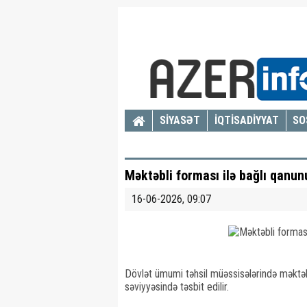
SİYASƏT
İQTİSADİYYAT
SO
Məktəbli forması ilə bağlı qanun
16-06-2026, 09:07
Dövlət ümumi təhsil müəssisələrində məktəbl
səviyyəsində təsbit edilir.