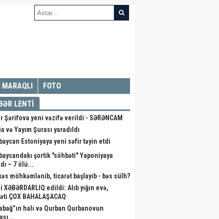
MARAQLI
FOTO
BƏR LENTİ
r Şərifova yeni vəzifə verildi - SƏRƏNCAM
a və Yayım Şurası yaradıldı
baycan Estoniyaya yeni səfir təyin etdi
baycandakı şortik "söhbəti" Yaponiyaya
dı – 7 ölü...
kəs möhkəmlənib, ticarət başlayıb - bəs sülh?
li XƏBƏRDARLIQ edildi: Alıb yığın evə,
əti ÇOX BAHALAŞACAQ
abağ”ın halı və Qurban Qurbanovun
ası...