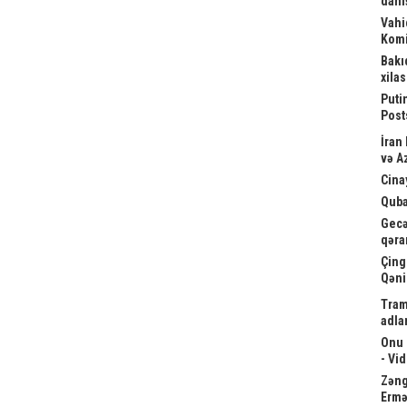
danış
Vahi
Komi
Bakı
xila
Puti
Post
İran
və A
Cina
Quba
Gecə
qəra
Çing
Qəni
Tram
adla
Onu 
- Vi
Zəngə
Ermə