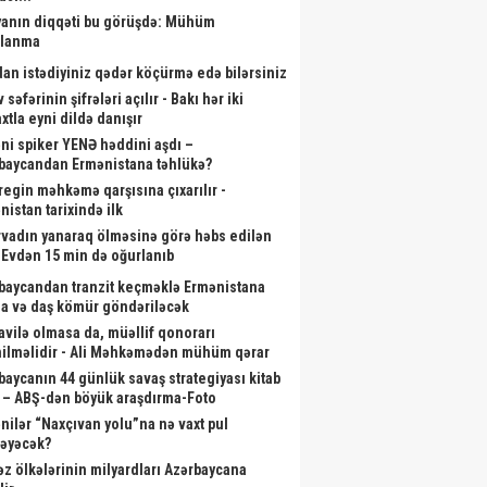
anın diqqəti bu görüşdə: Mühüm
alanma
dan istədiyiniz qədər köçürmə edə bilərsiniz
 səfərinin şifrələri açılır - Bakı hər iki
xtla eyni dildə danışır
ni spiker YENƏ həddini aşdı –
baycandan Ermənistana təhlükə?
aregin məhkəmə qarşısına çıxarılır -
nistan tarixində ilk
rvadın yanaraq ölməsinə görə həbs edilən
- Evdən 15 min də oğurlanıb
baycandan tranzit keçməklə Ermənistana
a və daş kömür göndəriləcək
vilə olmasa da, müəllif qonorarı
ilməlidir - Ali Məhkəmədən mühüm qərar
baycanın 44 günlük savaş strategiyası kitab
 – ABŞ-dən böyük araşdırma-Foto
nilər “Naxçıvan yolu”na nə vaxt pul
ləyəcək?
əz ölkələrinin milyardları Azərbaycana