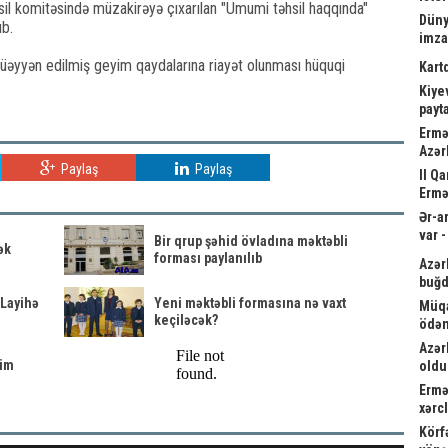
hsil komitəsində müzakirəyə çıxarılan "Ümumi təhsil haqqında"
Düny
ıb.
imz
müəyyən edilmiş geyim qaydalarına riayət olunması hüquqi
Kart
Kiyev
payta
Ermə
Azər
Paylaş
Paylaş
II Q
Ermə
Ər-a
var 
Bir qrup şəhid övladına məktəbli
ək
forması paylanılıb
Azər
buğd
 Layihə
Yeni məktəbli formasına nə vaxt
Müqa
keçiləcək?
ödən
Azər
yim
oldu
Ermə
xərc
Körf