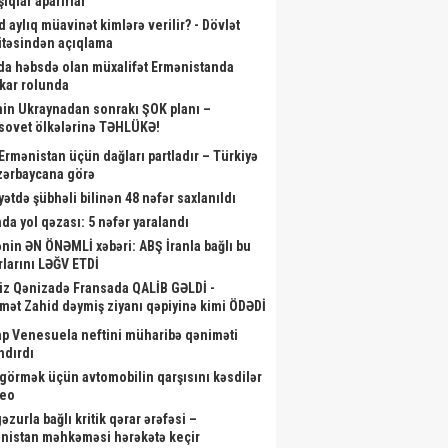
ıqlar aparırlar
d aylıq müavinət kimlərə verilir? - Dövlət
təsindən açıqlama
da həbsdə olan müxalifət Ermənistanda
skar rolunda
nin Ukraynadan sonrakı ŞOK planı –
sovet ölkələrinə TƏHLÜKƏ!
 Ermənistan üçün dağları partladır – Türkiyə
zərbaycana görə
yətdə şübhəli bilinən 48 nəfər saxlanıldı
da yol qəzası: 5 nəfər yaralandı
nin ƏN ÖNƏMLİ xəbəri: ABŞ İranla bağlı bu
rlarını LƏĞV ETDİ
iz Qənizadə Fransada QALİB GƏLDİ -
mət Zahid dəymiş ziyanı qəpiyinə kimi ÖDƏDİ
p Venesuela neftini müharibə qəniməti
ndırdı
görmək üçün avtomobilin qarşısını kəsdilər
deo
zurla bağlı kritik qərar ərəfəsi –
nistan məhkəməsi hərəkətə keçir