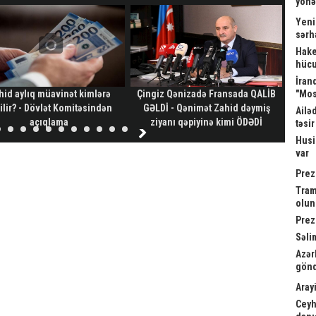
yönə
Yeni
sərh
Hake
hücu
İrand
hid aylıq müavinət kimlərə
Çingiz Qənizadə Fransada QALİB
"Mos
Gəl
ilir? - Dövlət Komitəsindən
GƏLDİ - Qənimət Zahid dəymiş
Ailə
açıqlama
ziyanı qəpiyinə kimi ÖDƏDİ
təsi
Husi
var
Prez
Tram
olu
Prez
Səli
Azər
gönd
Arayi
Ceyh