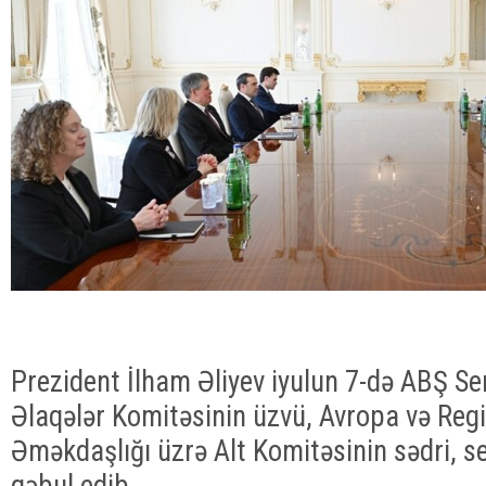
Prezident İlham Əliyev iyulun 7-də ABŞ Se
Əlaqələr Komitəsinin üzvü, Avropa və Regi
Əməkdaşlığı üzrə Alt Komitəsinin sədri, s
qəbul edib.