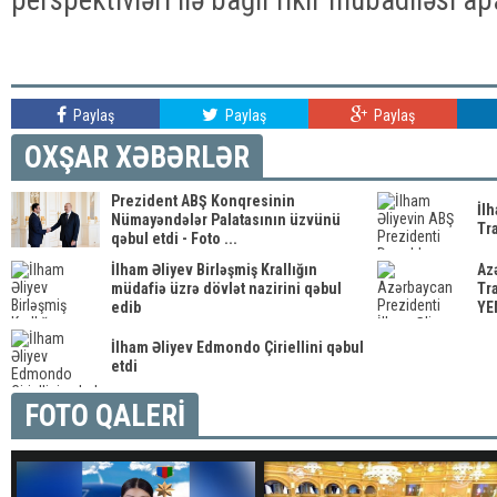
Paylaş
Paylaş
Paylaş
OXŞAR XƏBƏRLƏR
Prezident ABŞ Konqresinin
İl
Nümayəndələr Palatasının üzvünü
Tr
qəbul etdi - Foto ...
İlham Əliyev Birləşmiş Krallığın
Az
müdafiə üzrə dövlət nazirini qəbul
Tra
edib
YEN
İlham Əliyev Edmondo Çiriellini qəbul
etdi
FOTO QALERİ