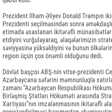
Prezident İlham Əliyev Donald Trampın ik
Prezidenti seçilməsindən sonra əməkdaşlıq
etimada əsaslanan ikitərəfli münasibətlər
etdiyini vurğulayaraq, əlaqələrimizin strate
səviyyəsinə yüksəldiyini və bunun ölkələr
region üçün çox önəmli olduğunu dedi.
Dövlət başçısı ABŞ-nin vitse-prezidenti Ce
Azərbaycana səfərini məmnunluqla xatırla
zamanı “Azərbaycan Respublikası Hökumət
Birləşmiş Ştatları Hökuməti arasında Strat
Xartiyası”nın imzalanmasının ikitərəfli əl
genişləndirilməsi baxımından əhəmiyyəti