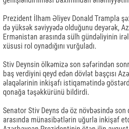
Prezident İlham Əliyev Donald Trampla şə
də yüksək səviyyədə olduğunu deyərək, A
Ermənistan arasında sülh gündəliyinin irə
xüsusi rol oynadığını vurğuladı.
Stiv Deynsin ölkəmizə son səfərindən sonra
baş verdiyini qeyd edən dövlət başçısı A
əlaqələrinin inkişafı istiqamətində göstərd
qonağa təşəkkürünü bildirdi.
Senator Stiv Deyns də öz növbəsində son d
arasında münasibətlərin uğurla inkişaf etd
Azərbaycan Prezidentinin ötən ilin avqus