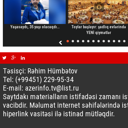
Yaşasaydı, 35 yaşı olacaqdı…
Toylar başlayır: şadlıq evlərində
YENİ qiymətlər
Təsisçi: Rəhim Hümbətov
Tel: (+99451) 229-95-34
E-mail: azerinfo.tv@list.ru
Saytdakı materialların istifadəsi zamanı i
vacibdir. Məlumat internet səhifələrində is
hiperlink vasitəsi ilə istinad mütləqdir.