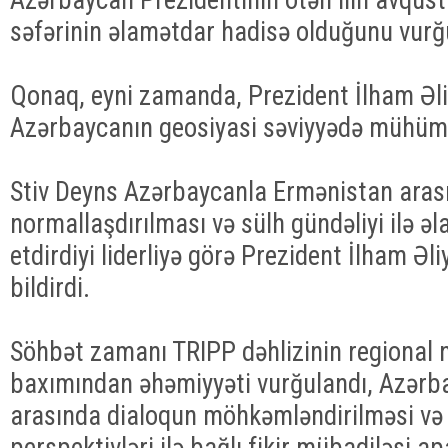
səfərinin əlamətdar hadisə olduğunu vurğ
Qonaq, eyni zamanda, Prezident İlham Əliye
Azərbaycanın geosiyasi səviyyədə mühüm 
Stiv Deyns Azərbaycanla Ermənistan aras
normallaşdırılması və sülh gündəliyi ilə 
etdirdiyi liderliyə görə Prezident İlham Əl
bildirdi.
Söhbət zamanı TRIPP dəhlizinin regional n
baxımından əhəmiyyəti vurğulandı, Azərb
arasında dialoqun möhkəmləndirilməsi və 
perspektivləri ilə bağlı fikir mübadiləsi apa