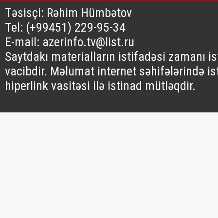
Təsisçi: Rəhim Hümbətov
Tel: (+99451) 229-95-34
E-mail: azerinfo.tv@list.ru
Saytdakı materialların istifadəsi zamanı i
vacibdir. Məlumat internet səhifələrində is
hiperlink vasitəsi ilə istinad mütləqdir.