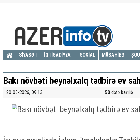
SİYASƏT
İQTİSADİYYAT
SOSİAL
MÜSAHİBƏ
ŞOU
Bakı növbəti beynəlxalq tədbirə ev sahi
20-05-2026, 09:13
50
dəfə baxılıb