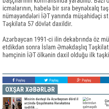
başçılarının konfransında yaradılıb. Bəzi
icmalarının, habelə bir sıra beynəlxalq təş
nümayəndələri İƏT yanında müşahidəçi sta
Təşkilata 57 dövlət daxildir.
Azərbaycan 1991-ci ilin dekabrında öz müs
etdikdən sonra İslam Əməkdaşlıq Təşkilat
həmçinin İƏT ölkənin daxil olduğu ilk təşki
Paylaş
Paylaş
Paylaş
OXŞAR XƏBƏRLƏR
Misirin dəstəyi ilə Azərbaycan dörd il
Çin
ərzində Qoşulmama Hərəkatına
“İs
sədrlik ...