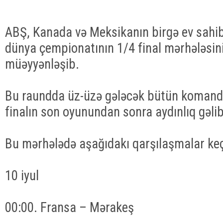
ABŞ, Kanada və Meksikanın birgə ev sahibli
dünya çempionatının 1/4 final mərhələsini
müəyyənləşib.
Bu raundda üz-üzə gələcək bütün komanda
finalın son oyunundan sonra aydınlıq gəlib
Bu mərhələdə aşağıdakı qarşılaşmalar keç
10 iyul
00:00. Fransa – Mərakeş