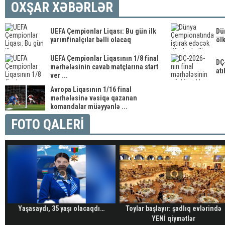
OXŞAR XƏBƏRLƏR
UEFA Çempionlar Liqası: Bu gün ilk
Dü
yarımfinalçılar bəlli olacaq
ölk
UEFA Çempionlar Liqasının 1/8 final
DÇ
mərhələsinin cavab matçlarına start
atı
ver ...
Avropa Liqasının 1/16 final
mərhələsinə vəsiqə qazanan
komandalar müəyyənlə ...
FOTO QALERİ
Yaşasaydı, 35 yaşı olacaqdı…
Toylar başlayır: şadlıq evlərində
YENİ qiymətlər