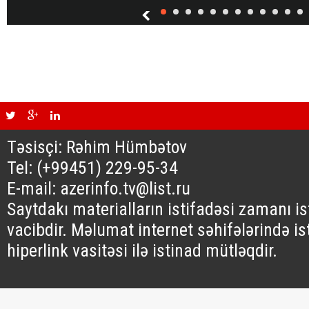
Təsisçi: Rəhim Hümbətov
Tel: (+99451) 229-95-34
E-mail: azerinfo.tv@list.ru
Saytdakı materialların istifadəsi zamanı i
vacibdir. Məlumat internet səhifələrində is
hiperlink vasitəsi ilə istinad mütləqdir.