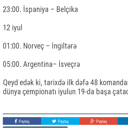
23:00. İspaniya – Belçika
12 iyul
01:00. Norveç – İngiltərə
05:00. Argentina– İsveçrə
Qeyd edək ki, tarixdə ilk dəfə 48 komandan
dünya çempionatı iyulun 19-da başa çata
Paylaş
Paylaş
Paylaş